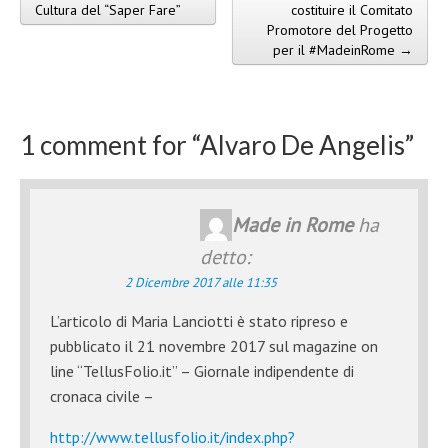
Post navigation
Cultura del “Saper Fare”
costituire il Comitato
Promotore del Progetto
per il #MadeinRome →
1 comment for “
Alvaro De Angelis
”
Made in Rome
ha
detto:
2 Dicembre 2017 alle 11:35
L’articolo di Maria Lanciotti è stato ripreso e
pubblicato il 21 novembre 2017 sul magazine on
line “TellusFolio.it” – Giornale indipendente di
cronaca civile –
http://www.tellusfolio.it/index.php?