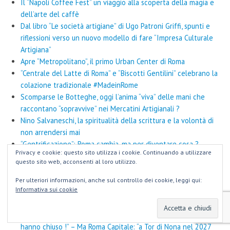
Il “Napoli Coffee Fest” un viaggio alla scoperta della magia e
dell’arte del caffè
Dal libro “Le società artigiane” di Ugo Patroni Griffi, spunti e
riflessioni verso un nuovo modello di fare “Impresa Culturale
Artigiana”
Apre “Metropolitano”, il primo Urban Center di Roma
“Centrale del Latte di Roma” e “Biscotti Gentilini” celebrano la
colazione tradizionale #MadeinRome
Scomparse le Botteghe, oggi l’anima “viva” delle mani che
raccontano “sopravvive” nei Mercatini Artigianali ?
Nino Salvaneschi, la spiritualità della scrittura e la volontà di
non arrendersi mai
“Gentrificazione”: Roma cambia, ma per diventare cosa ?
Privacy e cookie: questo sito utilizza i cookie. Continuando a utilizzare
Le Botteghe Artigiane di Tor di Nona: dal 1985, storia di
questo sito web, acconsenti al loro utilizzo.
promesse mancate
Luigi Gentili, umanista del management ed educatore delle
Per ulteriori informazioni, anche sul controllo dei cookie, leggi qui:
Informativa sui cookie
arti
“Ciccillo” a Ciampino – La lunga storia della famiglia Di Pietro
CNA: “Eran 300, eran giovani e forti (o forse non più) … e
hanno chiuso !” – Ma Roma Capitale: “a Tor di Nona nel 2027