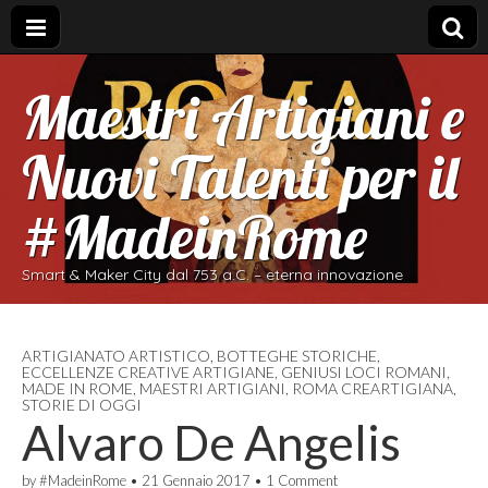
Maestri Artigiani e
Nuovi Talenti per il
#MadeinRome
Smart & Maker City dal 753 a.C. – eterna innovazione
ARTIGIANATO ARTISTICO
,
BOTTEGHE STORICHE
,
ECCELLENZE CREATIVE ARTIGIANE
,
GENIUSI LOCI ROMANI
,
MADE IN ROME
,
MAESTRI ARTIGIANI
,
ROMA CREARTIGIANA
,
STORIE DI OGGI
Alvaro De Angelis
by
#MadeinRome
•
21 Gennaio 2017
•
1 Comment