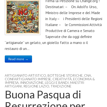
Firma la Petizione su Change.org !
Destinatari: – On. Adolfo Urso,
Ministro delle Imprese e del Made
in Italy – i Presidenti delle Regioni
Italiane – le Commissioni Attività
Produttive di Camera e Senato
Sapevate che da oggi definire
“artigianale” un gelato, un gioiello fatto a mano o il
restauro di un…
Read more →
ARTIGIANATO ARTISTICO
,
BOTTEGHE STORICHE
,
CNA
,
CONFARTIGIANATO IMPRESE
,
CREATIVITÀ
,
ECONOMIA &
IMPRESA
,
INNOVAZIONE
,
LEGGI E BANDI
,
MAESTRI
ARTIGIANI
,
REGIONE LAZIO
,
TRADIZIONE
Buona Pasqua di
Resurrezione per