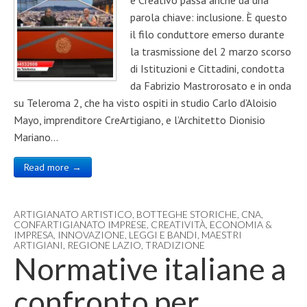
parola chiave: inclusione. È questo
il filo conduttore emerso durante
la trasmissione del 2 marzo scorso
di Istituzioni e Cittadini, condotta
da Fabrizio Mastrorosato e in onda
su Teleroma 2, che ha visto ospiti in studio Carlo d’Aloisio
Mayo, imprenditore CreArtigiano, e l’Architetto Dionisio
Mariano…
Read more →
ARTIGIANATO ARTISTICO
,
BOTTEGHE STORICHE
,
CNA
,
CONFARTIGIANATO IMPRESE
,
CREATIVITÀ
,
ECONOMIA &
IMPRESA
,
INNOVAZIONE
,
LEGGI E BANDI
,
MAESTRI
ARTIGIANI
,
REGIONE LAZIO
,
TRADIZIONE
Normative italiane a
confronto per