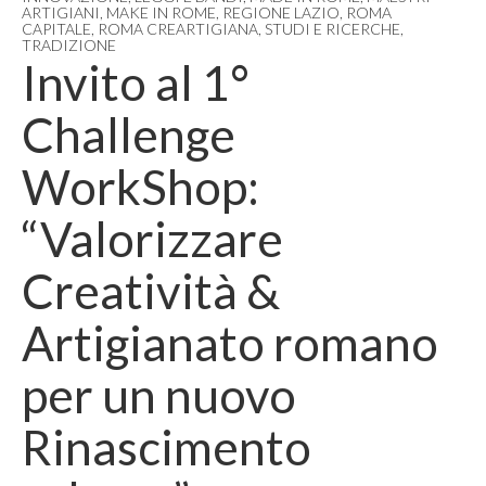
ARTIGIANI
,
MAKE IN ROME
,
REGIONE LAZIO
,
ROMA
CAPITALE
,
ROMA CREARTIGIANA
,
STUDI E RICERCHE
,
TRADIZIONE
Invito al 1°
Challenge
WorkShop:
“Valorizzare
Creatività &
Artigianato romano
per un nuovo
Rinascimento