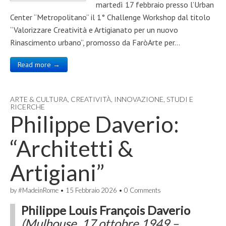
martedì 17 febbraio presso l’Urban
Center “Metropolitano” il 1° Challenge Workshop dal titolo
“Valorizzare Creatività e Artigianato per un nuovo
Rinascimento urbano”, promosso da FaròArte per…
Read more →
ARTE & CULTURA
,
CREATIVITÀ
,
INNOVAZIONE
,
STUDI E
RICERCHE
Philippe Daverio:
“Architetti &
Artigiani”
by
#MadeinRome
•
15 Febbraio 2026
•
0 Comments
Philippe Louis François Daverio
(Mulhouse, 17 ottobre 1949 –