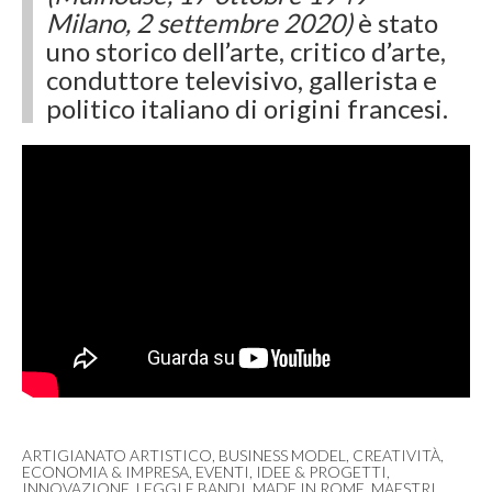
Milano, 2 settembre 2020)
è stato
uno storico dell’arte, critico d’arte,
conduttore televisivo, gallerista e
politico italiano di origini francesi.
ARTIGIANATO ARTISTICO
,
BUSINESS MODEL
,
CREATIVITÀ
,
ECONOMIA & IMPRESA
,
EVENTI
,
IDEE & PROGETTI
,
INNOVAZIONE
,
LEGGI E BANDI
,
MADE IN ROME
,
MAESTRI