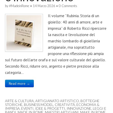
by
#MadeinRome
•
14 Marzo 2026
•
0 Comments
Il volume “Rubinia. Storia di un
gioiello: 40 anni di amore, arte e
impresa” di Roberto Ricci ripercorre
la nascita e l’evoluzione del
marchio lombardo di gioielleria
artigianale, ma soprattutto
propone una riflessione più ampia
sul futuro dell’arte orafa e sul valore culturale del gioiello.
Secondo Ricci, ridurre oro, argento e pietre preziose alla
categoria…
Read more →
ARTE & CULTURA
,
ARTIGIANATO ARTISTICO
,
BOTTEGHE
STORICHE
,
BUSINESS MODEL
,
CREATIVITÀ
,
ECONOMIA &
IMPRESA
,
EVENTI
,
IDEE & PROGETTI
,
INNOVAZIONE
,
LEGGI E
BANDI
,
MADE IN ROME
,
MAESTRI ARTIGIANI
,
MAKE IN ROME
,