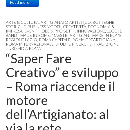
Read more →
ARTE & CULTURA
,
ARTIGIANATO ARTISTICO
,
BOTTEGHE
STORICHE
,
BUSINESS MODEL
,
CREATIVITÀ
,
ECONOMIA &
IMPRESA
,
EVENTI
,
IDEE & PROGETTI
,
INNOVAZIONE
,
LEGGI E
BANDI
,
MADE IN ROME
,
MAESTRI ARTIGIANI
,
MAKE IN ROME
,
REGIONE LAZIO
,
ROMA CAPITALE
,
ROMA CREARTIGIANA
,
ROMA INTERNAZIONALE
,
STUDI E RICERCHE
,
TRADIZIONE
,
TURISMO A ROMA
“Saper Fare
Creativo” e sviluppo
– Roma riaccende il
motore
dell’Artigianato: al
via la rete