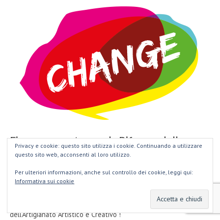
Firma per sostenere la Riforma della
Privacy e cookie: questo sito utilizza i cookie. Continuando a utilizzare
Legge Regionale del Lazio sull’Artigianato
questo sito web, acconsenti al loro utilizzo.
n.3/2015
Per ulteriori informazioni, anche sul controllo dei cookie, leggi qui:
Appello all’Assessore alle Attività Produttive della Regione Lazio,
Informativa sui cookie
Roberta Angelilli: dopo oltre 10 anni di inefficacia ... è URGENTE
riformare la Legge Regionale del Lazio per il settore
dell’Artigianato Artistico e Creativo !