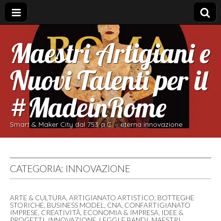
Maestri Artigiani e
Nuovi Talenti per il
#MadeinRome
Smart & Maker City dal 753 a.C. – eterna innovazione
CATEGORIA:
INNOVAZIONE
ARTE & CULTURA
,
ARTIGIANATO ARTISTICO
,
BOTTEGHE
STORICHE
,
BUSINESS MODEL
,
CNA
,
CONFARTIGIANATO
IMPRESE
,
CREATIVITÀ
,
ECONOMIA & IMPRESA
,
IDEE &
PROGETTI
,
INNOVAZIONE
,
LEGGI E BANDI
,
MAESTRI