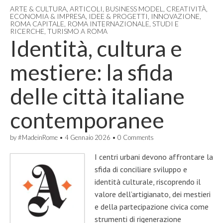
ARTE & CULTURA
,
ARTICOLI
,
BUSINESS MODEL
,
CREATIVITÀ
,
ECONOMIA & IMPRESA
,
IDEE & PROGETTI
,
INNOVAZIONE
,
ROMA CAPITALE
,
ROMA INTERNAZIONALE
,
STUDI E
RICERCHE
,
TURISMO A ROMA
Identità, cultura e
mestiere: la sfida
delle città italiane
contemporanee
by
#MadeinRome
•
4 Gennaio 2026
•
0 Comments
I centri urbani devono affrontare la
sfida di conciliare sviluppo e
identità culturale, riscoprendo il
valore dell’artigianato, dei mestieri
e della partecipazione civica come
strumenti di rigenerazione