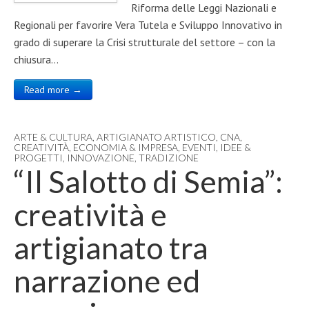
Riforma delle Leggi Nazionali e
Regionali per favorire Vera Tutela e Sviluppo Innovativo in
grado di superare la Crisi strutturale del settore – con la
chiusura…
Read more →
ARTE & CULTURA
,
ARTIGIANATO ARTISTICO
,
CNA
,
CREATIVITÀ
,
ECONOMIA & IMPRESA
,
EVENTI
,
IDEE &
PROGETTI
,
INNOVAZIONE
,
TRADIZIONE
“Il Salotto di Semia”:
creatività e
artigianato tra
narrazione ed