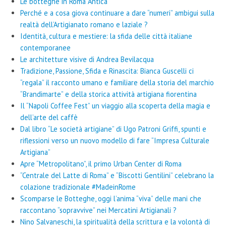
Le botteghe in Roma Antica
Perché e a cosa giova continuare a dare “numeri” ambigui sulla
realtà dell’Artigianato romano e laziale ?
Identità, cultura e mestiere: la sfida delle città italiane
contemporanee
Le architetture visive di Andrea Bevilacqua
Tradizione, Passione, Sfida e Rinascita: Bianca Guscelli ci
“regala” il racconto umano e familiare della storia del marchio
“Brandimarte” e della storica attività artigiana fiorentina
Il “Napoli Coffee Fest” un viaggio alla scoperta della magia e
dell’arte del caffè
Dal libro “Le società artigiane” di Ugo Patroni Griffi, spunti e
riflessioni verso un nuovo modello di fare “Impresa Culturale
Artigiana”
Apre “Metropolitano”, il primo Urban Center di Roma
“Centrale del Latte di Roma” e “Biscotti Gentilini” celebrano la
colazione tradizionale #MadeinRome
Scomparse le Botteghe, oggi l’anima “viva” delle mani che
raccontano “sopravvive” nei Mercatini Artigianali ?
Nino Salvaneschi, la spiritualità della scrittura e la volontà di