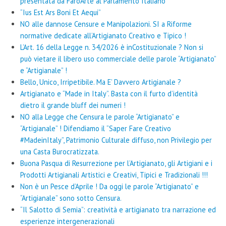
presentata da FaròArte al Parlamento Italiano
“Ius Est Ars Boni Et Aequi”
NO alle dannose Censure e Manipolazioni. SI a Riforme
normative dedicate all’Artigianato Creativo e Tipico !
L’Art. 16 della Legge n. 34/2026 è inCostituzionale ? Non si
può vietare il libero uso commerciale delle parole “Artigianato”
e “Artigianale” !
Bello, Unico, Irripetibile. Ma E’ Davvero Artigianale ?
Artigianato e “Made in Italy”. Basta con il furto d’identità
dietro il grande bluff dei numeri !
NO alla Legge che Censura le parole “Artigianato” e
“Artigianale” ! Difendiamo il “Saper Fare Creativo
#MadeinItaly”, Patrimonio Culturale diffuso, non Privilegio per
una Casta Burocratizzata.
Buona Pasqua di Resurrezione per l’Artigianato, gli Artigiani e i
Prodotti Artigianali Artistici e Creativi, Tipici e Tradizionali !!!
Non è un Pesce d’Aprile ! Da oggi le parole “Artigianato” e
“Artigianale” sono sotto Censura.
“Il Salotto di Semia”: creatività e artigianato tra narrazione ed
esperienze intergenerazionali