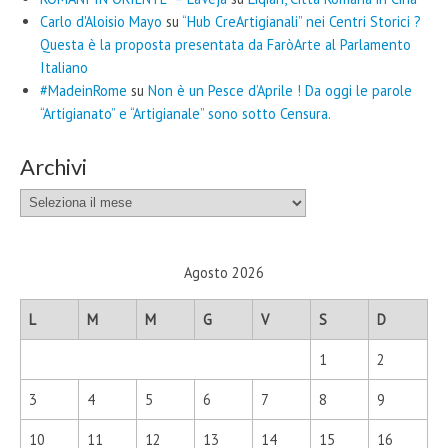
Carlo d'Aloisio Mayo
su
“Hub CreArtigianali” nei Centri Storici ?
Questa è la proposta presentata da FaròArte al Parlamento
Italiano
#MadeinRome
su
Non è un Pesce d’Aprile ! Da oggi le parole
“Artigianato” e “Artigianale” sono sotto Censura.
Archivi
Archivi
Agosto 2026
L
M
M
G
V
S
D
1
2
3
4
5
6
7
8
9
10
11
12
13
14
15
16