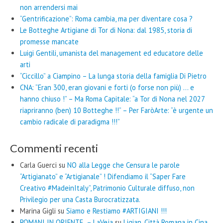
non arrendersi mai
“Gentrificazione”: Roma cambia, ma per diventare cosa ?
Le Botteghe Artigiane di Tor di Nona: dal 1985, storia di
promesse mancate
Luigi Gentili, umanista del management ed educatore delle
arti
“Ciccillo” a Ciampino – La lunga storia della famiglia Di Pietro
CNA: “Eran 300, eran giovani e forti (o forse non più) … e
hanno chiuso !” – Ma Roma Capitale: “a Tor di Nona nel 2027
riapriranno (ben) 10 Botteghe !!” – Per FaròArte: “è urgente un
cambio radicale di paradigma !!!”
Commenti recenti
Carla Guerci
su
NO alla Legge che Censura le parole
“Artigianato” e “Artigianale” ! Difendiamo il “Saper Fare
Creativo #MadeinItaly”, Patrimonio Culturale diffuso, non
Privilegio per una Casta Burocratizzata.
Marina Gigli
su
Siamo e Restiamo #ARTIGIANI !!!
ROMANI IN ORIENTE – LaVeja
su
Liqian, Città Romana in Cina