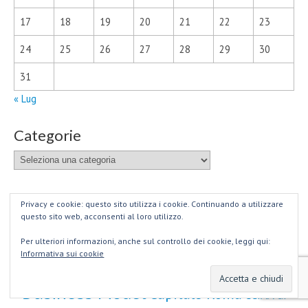
17
18
19
20
21
22
23
24
25
26
27
28
29
30
31
« Lug
Categorie
Categorie
Tag Categorie
Privacy e cookie: questo sito utilizza i cookie. Continuando a utilizzare
questo sito web, acconsenti al loro utilizzo.
Artigianato
Arte & Cultura
Articoli
Per ulteriori informazioni, anche sul controllo dei cookie, leggi qui:
Informativa sui cookie
Artistico
Botteghe Storiche
Business Model
Capitale Roma
CCIAA di