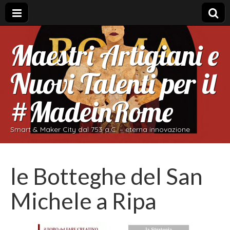
Maestri Artigiani e
Nuovi Talenti per il
#MadeinRome
Smart & Maker City dal 753 a.C. – eterna innovazione
le Botteghe del San
Michele a Ripa