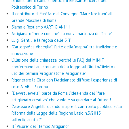
binomio per il cambiamento. Interessante ricerca del
Politecnico di Torino
Il contributo di FaròArte al Convegno “Mare Nostrum” alla
Grande Moschea di Roma
Siamo e Restiamo #ARTIGIANI !!!
Artigianato “bene comune”: la nuova partenza dei “mille”
Luigi Gentili e la regola delle 5 “i”
“Cartografica Visceglia”, l’arte della “mappa” tra tradizione e
innovazione
L’illusione della chiarezza: perché le FAQ del MIMIT
confermano l’anacronismo della legge sul Diritto/Divieto di
uso dei termini “Artigianato” e “Artigianale”
Rigenerare la Città con l’Artigianato diffuso: l’esperienza di
rete ALAB a Palermo
“DevArt Jewels”: parte da Roma l’idea-sfida del “fare
artigianato creativo” che vuole e sa guardare al futuro !
“Assessore Angelilli, quando si apre il confronto pubblico sulla
Riforma della Legge della Regione Lazio n.3/2015
sull’Artigianato ?”
Il “Valore” del “Tempo Artigiano”