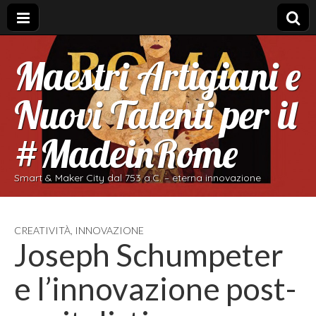
Maestri Artigiani e
Nuovi Talenti per il
#MadeinRome
Smart & Maker City dal 753 a.C. – eterna innovazione
CREATIVITÀ
,
INNOVAZIONE
Joseph Schumpeter
e l’innovazione post-