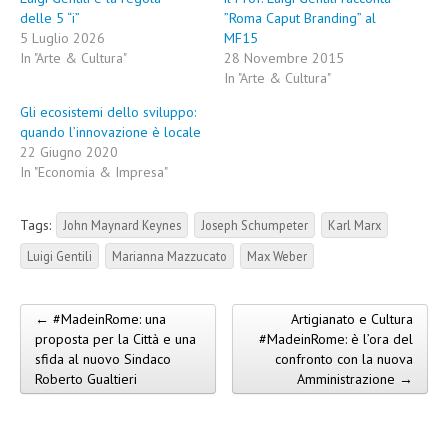
delle 5 “i”
”Roma Caput Branding” al
5 Luglio 2026
MF15
In "Arte & Cultura"
28 Novembre 2015
In "Arte & Cultura"
Gli ecosistemi dello sviluppo:
quando l’innovazione è locale
22 Giugno 2020
In "Economia & Impresa"
Tags:
John Maynard Keynes
Joseph Schumpeter
Karl Marx
Luigi Gentili
Marianna Mazzucato
Max Weber
← #MadeinRome: una
Artigianato e Cultura
Post navigation
proposta per la Città e una
#MadeinRome: è l’ora del
sfida al nuovo Sindaco
confronto con la nuova
Roberto Gualtieri
Amministrazione →