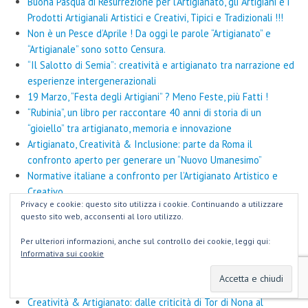
Buona Pasqua di Resurrezione per l’Artigianato, gli Artigiani e i
Prodotti Artigianali Artistici e Creativi, Tipici e Tradizionali !!!
Non è un Pesce d’Aprile ! Da oggi le parole “Artigianato” e
“Artigianale” sono sotto Censura.
“Il Salotto di Semia”: creatività e artigianato tra narrazione ed
esperienze intergenerazionali
19 Marzo, “Festa degli Artigiani” ? Meno Feste, più Fatti !
“Rubinia”, un libro per raccontare 40 anni di storia di un
“gioiello” tra artigianato, memoria e innovazione
Artigianato, Creatività & Inclusione: parte da Roma il
confronto aperto per generare un “Nuovo Umanesimo”
Normative italiane a confronto per l’Artigianato Artistico e
Creativo
Privacy e cookie: questo sito utilizza i cookie. Continuando a utilizzare
“Saper Fare Creativo” e sviluppo – Roma riaccende il motore
questo sito web, acconsenti al loro utilizzo.
dell’Artigianato: al via la rete disintermediata e partecipata
per un nuovo “Rinascimento urbano”
Per ulteriori informazioni, anche sul controllo dei cookie, leggi qui:
Informativa sui cookie
Philippe Daverio: “Architetti & Artigiani”
Invito al 1° Challenge WorkShop: “Valorizzare Creatività &
Artigianato romano per un nuovo Rinascimento urbano”
Creatività & Artigianato: dalle criticità di Tor di Nona al