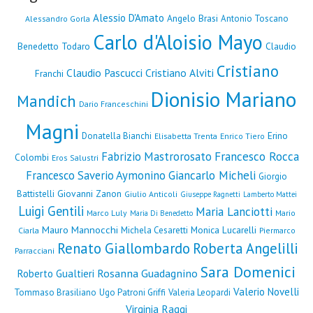
Alessio D'Amato
Angelo Brasi
Antonio Toscano
Alessandro Gorla
Carlo d'Aloisio Mayo
Benedetto Todaro
Claudio
Cristiano
Claudio Pascucci
Cristiano Alviti
Franchi
Dionisio Mariano
Mandich
Dario Franceschini
Magni
Erino
Donatella Bianchi
Elisabetta Trenta
Enrico Tiero
Fabrizio Mastrorosato
Francesco Rocca
Colombi
Eros Salustri
Francesco Saverio Aymonino
Giancarlo Micheli
Giorgio
Giovanni Zanon
Battistelli
Giulio Anticoli
Giuseppe Ragnetti
Lamberto Mattei
Luigi Gentili
Maria Lanciotti
Marco Luly
Mario
Maria Di Benedetto
Mauro Mannocchi
Monica Lucarelli
Michela Cesaretti
Ciarla
Piermarco
Renato Giallombardo
Roberta Angelilli
Parracciani
Sara Domenici
Rosanna Guadagnino
Roberto Gualtieri
Valerio Novelli
Tommaso Brasiliano
Ugo Patroni Griffi
Valeria Leopardi
Virginia Raggi