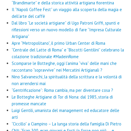
“Brandimarte” e della storica attività artigiana fiorentina
Il “Napoli Coffee Fest” un viaggio alla scoperta della magia e
dell’arte del caffè
Dal libro “Le società artigiane” di Ugo Patroni Griffi, spunti e
riflessioni verso un nuovo modello di fare “Impresa Culturale
Artigiana”
Apre “Metropolitano”, il primo Urban Center di Roma
“Centrale del Latte di Roma” e “Biscotti Gentilini” celebrano la
colazione tradizionale #MadeinRome
Scomparse le Botteghe, oggi l’anima “viva” delle mani che
raccontano “sopravvive” nei Mercatini Artigianali ?
Nino Salvaneschi, la spiritualità della scrittura e la volontà di
non arrendersi mai
“Gentrificazione”: Roma cambia, ma per diventare cosa ?
Le Botteghe Artigiane di Tor di Nona: dal 1985, storia di
promesse mancate
Luigi Gentili, umanista del management ed educatore delle
arti
“Ciccillo” a Ciampino – La lunga storia della famiglia Di Pietro
CNA: “Eran 300, eran giovani e forti (o forse non più) … e