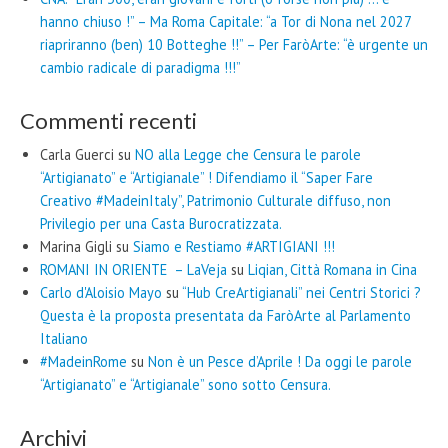
hanno chiuso !” – Ma Roma Capitale: “a Tor di Nona nel 2027
riapriranno (ben) 10 Botteghe !!” – Per FaròArte: “è urgente un
cambio radicale di paradigma !!!”
Commenti recenti
Carla Guerci
su
NO alla Legge che Censura le parole
“Artigianato” e “Artigianale” ! Difendiamo il “Saper Fare
Creativo #MadeinItaly”, Patrimonio Culturale diffuso, non
Privilegio per una Casta Burocratizzata.
Marina Gigli
su
Siamo e Restiamo #ARTIGIANI !!!
ROMANI IN ORIENTE – LaVeja
su
Liqian, Città Romana in Cina
Carlo d'Aloisio Mayo
su
“Hub CreArtigianali” nei Centri Storici ?
Questa è la proposta presentata da FaròArte al Parlamento
Italiano
#MadeinRome
su
Non è un Pesce d’Aprile ! Da oggi le parole
“Artigianato” e “Artigianale” sono sotto Censura.
Archivi