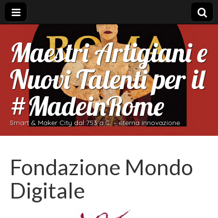
Maestri Artigiani e
Nuovi Talenti per il
#MadeinRome
Smart & Maker City dal 753 a.C. – eterna innovazione
Fondazione Mondo
Digitale