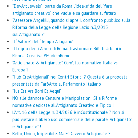
“DevArt Jewels”: parte da Roma l’idea-sfida del “fare
artigianato creativo” che vuole e sa guardare al futuro !
“Assessore Angelilli, quando si apre il confronto pubblico sulla
Riforma della Legge della Regione Lazio n.3/2015
sull’Artigianato ?”
Il “Valore” del “Tempo Artigiano”
Il Legno degli Alberi di Roma: Trasformare Rifiuti Urbani in
Risorsa Creativa #MadeinRome
“Artigianato & Artigianale”. Conflitto normativo Italia vs.
Europa ?
“Hub CreArtigianali” nei Centri Storici ? Questa è la proposta
presentata da FaròArte al Parlamento Italiano
“Ius Est Ars Boni Et Aequi”
NO alle dannose Censure e Manipolazioni. SI a Riforme
normative dedicate all’Artigianato Creativo e Tipico !
L’Art. 16 della Legge n. 34/2026 è inCostituzionale ? Non si
può vietare il libero uso commerciale delle parole “Artigianato”
e “Artigianale” !
Bello, Unico, Irripetibile. Ma E’ Davvero Artigianale ?