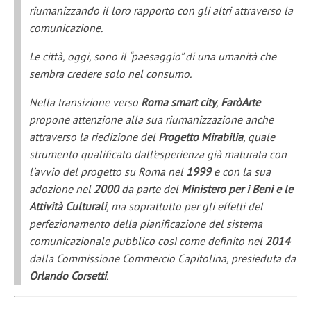
riumanizzando
il loro rapporto con gli altri attraverso la
comunicazione.
L
e città, oggi, sono
il “paesaggio” di una u
manità che
sembr
a credere solo nel consumo.
N
ella
transizione
verso
Roma
smart city
,
FaròArte
propone
attenzione
alla
sua
ri
um
anizzazione
anche
attraverso la riedizione del
Prog
etto Mirabilia
, quale
strumento qualificato
dall
’
esperienza
già maturata
con
l
’
avvio del p
rogetto
su Roma nel
1999
e
con la
sua
adozione
nel
2000
d
a parte del
M
inistero per i
B
eni e le
A
ttività
C
ultural
i
,
ma soprattutto per
gli effetti del
perfezionamento
della
pianificazione del
sistema
comunicazionale pubblico così come
definito
nel
2014
dalla Commissio
ne Commercio
Capitolina,
presieduta da
Orlando
Corsetti
.