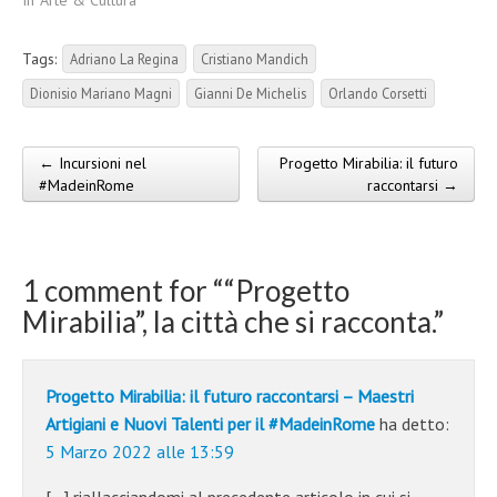
In "Arte & Cultura"
Tags:
Adriano La Regina
Cristiano Mandich
Dionisio Mariano Magni
Gianni De Michelis
Orlando Corsetti
← Incursioni nel
Progetto Mirabilia: il futuro
Post navigation
#MadeinRome
raccontarsi →
1 comment for “
“Progetto
Mirabilia”, la città che si racconta.
”
Progetto Mirabilia: il futuro raccontarsi – Maestri
Artigiani e Nuovi Talenti per il #MadeinRome
ha detto:
5 Marzo 2022 alle 13:59