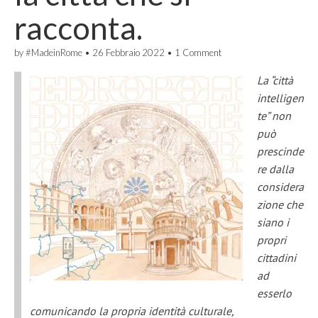
racconta.
by
#MadeinRome
•
26 Febbraio 2022
•
1 Comment
La “città
intelligen
te”
non
può
prescinde
re dalla
considera
zione che
siano i
propri
cittadini
ad
esser
lo
comunicando la propria identità culturale
,