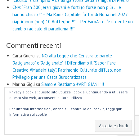
“Ciccillo” a Ciampino – La lunga storia della famiglia Di Pietro
CNA: “Eran 300, eran giovani e forti (o forse non più) … e
hanno chiuso !” – Ma Roma Capitale: “a Tor di Nona nel 2027
riapriranno (ben) 10 Botteghe !!” – Per FaròArte: “è urgente un
cambio radicale di paradigma !!!”
Commenti recenti
Carla Guerci
su
NO alla Legge che Censura le parole
“Artigianato” e “Artigianale” ! Difendiamo il “Saper Fare
Creativo #MadeinItaly”, Patrimonio Culturale diffuso, non
Privilegio per una Casta Burocratizzata.
Marina Gigli
su
Siamo e Restiamo #ARTIGIANI !!!
ROMANI IN ORIENTE – LaVeja
su
Liqian, Città Romana in Cina
Privacy e cookie: questo sito utilizza i cookie. Continuando a utilizzare
questo sito web, acconsenti al loro utilizzo.
Carlo d'Aloisio Mayo
su
“Hub CreArtigianali” nei Centri Storici ?
Questa è la proposta presentata da FaròArte al Parlamento
Per ulteriori informazioni, anche sul controllo dei cookie, leggi qui:
Italiano
Informativa sui cookie
#MadeinRome
su
Non è un Pesce d’Aprile ! Da oggi le parole
“Artigianato” e “Artigianale” sono sotto Censura.