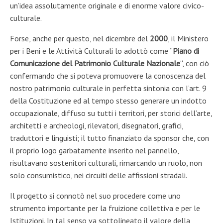
un
’
idea assolutamente originale e di enorme valore ci
vico-
culturale.
Forse
, anche per questo,
nel dicembre del
2000
,
il
Ministero
per i Beni e le Attività Culturali
lo adott
ò
come “
Piano d
i
Comunicazione del Patrimon
io Culturale Nazionale
“,
con ciò
conferm
ando
che si poteva
promuove
re
la conoscenza del
nostro
patrimonio culturale
in p
erfetta sintonia con
l
’
art. 9
della
Costituzione
ed al tempo stesso
genera
re
un indotto
oc
cupazionale
,
diffuso su tutti i territo
ri
,
per
storici dell’arte,
a
rchitetti e arc
heologi, rilevatori, disegnatori, grafici,
tra
duttori e linguisti
; il tutto
finanzia
to
da
sponsor
che,
con
il proprio logo
garbatamente inserito
nel
pannello,
risultavano
sostenitori
culturali, rimarcando
un
ruolo
,
no
n
solo consumistico
,
n
ei cir
cuiti delle affissioni stradali
.
Il progetto
si connotò nel suo procedere come
uno
strumento importante per la fruizione collettiva
e
per
le
Istituzioni
. In tal senso va sottolineato
il
valore
del
la