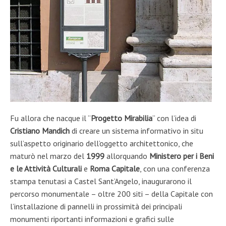
Fu
allora
che nacque il “
Progetto Mirabilia
“
con l
’
idea
di
Cristiano Mandich
di
creare un sistema informativo in situ
sull’aspetto originario dell’oggetto architettonico
,
che
maturò nel
marzo del
1999
allor
quando
Ministero
per i
B
eni
e le
A
ttività
C
ultural
i
e
Roma Capitale
, con una
conferenza
stampa
tenutasi
a Castel Sant’Angelo, inaug
ur
arono
il
percorso monumentale
– oltre 200
siti
–
della Capitale con
l’installazione di
pannelli in prossimità dei principali
monumenti
riportanti infor
mazioni e grafici sulle