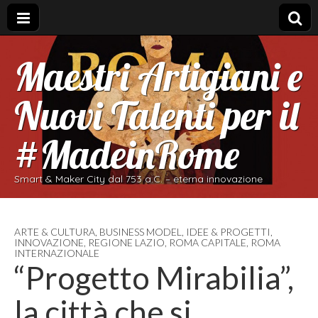
Maestri Artigiani e
Nuovi Talenti per il
#MadeinRome
Smart & Maker City dal 753 a.C. – eterna innovazione
ARTE & CULTURA
,
BUSINESS MODEL
,
IDEE & PROGETTI
,
INNOVAZIONE
,
REGIONE LAZIO
,
ROMA CAPITALE
,
ROMA
INTERNAZIONALE
“Progetto Mirabilia”,
la città che si