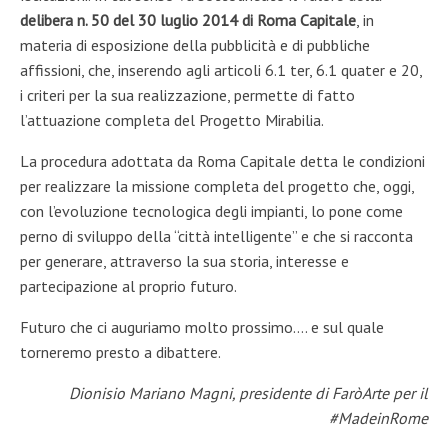
d
elibera
n. 50 del 30 luglio 2014
di Ro
ma Capitale
,
in
materia di e
sposizi
one della pubblicità e di pubbliche
affissioni
,
che,
inserendo
agli
articoli 6.1
ter
, 6.1
quater
e 20
,
i criteri per la sua realizzazione
,
perm
ette
di fatto
l
’attuazione
co
mpleta
del
Progetto Mirabilia
.
La p
rocedura
adot
tata da
Ro
ma
Capitale
dett
a
le condizioni
per
realizzare
la
missione
completa
del
progetto che
, oggi,
con
l
’evoluzione
tecnologic
a
d
egli
impianti,
lo pone
come
perno di sviluppo d
ella
“città intelligente”
e
che
si racconta
per generare
, attraverso la sua storia
,
interesse
e
parte
cipazione al
proprio
futuro
.
Futuro che ci auguria
mo
molto
prossimo
…
. e sul quale
torneremo presto a dibattere.
Dionisio Mariano Magni, presidente di FaròArte per il
#MadeinRome