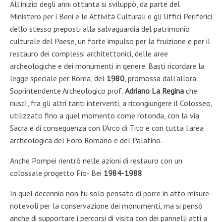
All’inizio degli anni ottanta si sviluppò, da parte del
Ministero per i Beni e le Attività Culturali e gli Uffici Periferici
dello stesso preposti alla salvaguardi
a del
patrimonio
culturale del Pa
ese, un forte impulso per
la fruizione e per il
restauro dei complessi architettonici, delle aree
archeologiche e dei monumenti in genere. Basti ricordare la
legge speciale per Roma, del
1980
, promossa dall’allora
Soprinten
dente
Archeologico prof.
Adriano
La Regina
che
riuscì, fra
gli altri tanti interventi, a ricongiungere il Colosseo,
utilizzato fino a quel momento come rotonda, con la via
Sacra e di conseguenza con l’Arco di Tito e con tutta l’area
archeologica del Foro R
omano
e del Palatino.
Anche Pomp
ei rientrò nelle azioni di
restauro con un
colossale progetto Fio- Bei
1984-1988
.
In quel decennio non fu solo pensato di porre in atto misure
notevoli per la conservazione dei monumenti, ma si pensò
anche di supportare i per
cor
si di visita con dei pannell
i atti a