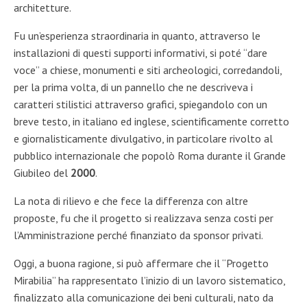
arch
itetture.
F
u
un
’
esperienza straord
inaria in quanto
, attraverso le
in
stallazioni di questi supporti informativi,
si pot
é
“dare
voce” a chiese,
monumenti e siti archeologici
,
co
r
reda
ndoli,
per la prima volta,
di un
pannello
che ne d
escriveva i
caratteri stilis
tici attraverso grafici
,
spiegandolo
con un
breve
test
o
,
in italiano ed inglese,
scientificamente corretto
e
giornalisticamente
divulgativo
, in particolare rivolto
al
pubblico internazionale che popolò Roma durant
e il Grande
Giubileo
del
2000
.
L
a nota di r
i
lievo
e che fece la differe
nza con altr
e
proposte, fu
che i
l progetto
si
realizz
ava
senza costi per
l’Amministrazione perché
finanziato da sponsor privati.
Oggi, a
buona ragione, si può
affermare
che
il “Progetto
Mirabilia” ha
rappresentato
l’inizio di un lavoro sistem
atico,
finalizzato
alla comun
icazione dei beni culturali
, nato
da