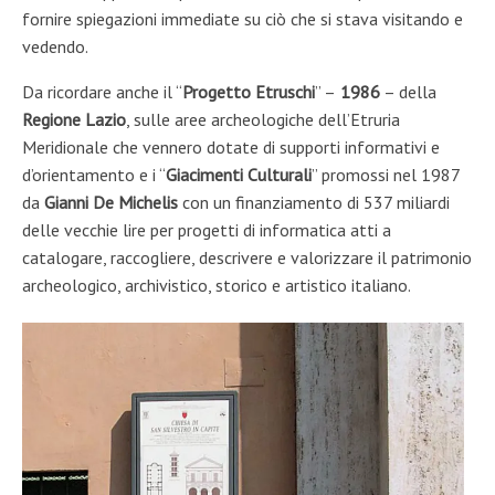
fornire spiegazion
i immediate su ciò che si stava visitando e
vedendo.
Da ricordare anche
il
“
Progetto Etruschi
”
–
1986
–
della
Regione Lazio
, sulle aree archeologiche dell’Etruria
Meridionale che vennero dot
ate di sup
porti informativi e
d’orient
amento
e
i
“
Giaciment
i Culturali
” promossi nel 1987
da
Gianni De Michelis
con un finanziamento di 537 miliardi
delle vecchie lire per progetti di informatica atti a
catalogare, raccogliere, descrivere e valorizzare il
patrimon
io
archeologico, archivistic
o, storico e artistic
o italiano.