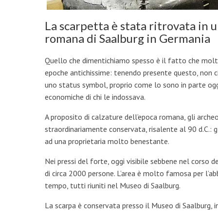
La scarpetta è stata ritrovata in u
romana di Saalburg in Germania
Quello che dimentichiamo spesso è il fatto che molte 
epoche antichissime: tenendo presente questo, non ci
uno status symbol, proprio come lo sono in parte oggi
economiche di chi le indossava.
A proposito di calzature dell’epoca romana, gli arche
straordinariamente conservata, risalente al 90 d.C.: g
ad una proprietaria molto benestante.
Nei pressi del forte, oggi visibile sebbene nel corso d
di circa 2000 persone. L’area è molto famosa per l’abb
tempo, tutti riuniti nel Museo di Saalburg.
La scarpa è conservata presso il Museo di Saalburg, i