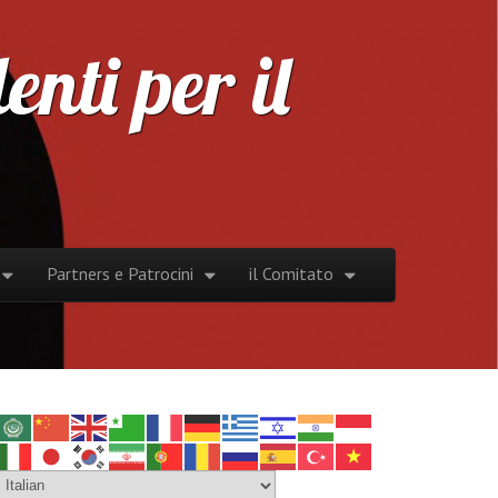
nti per il
Partners e Patrocini
il Comitato