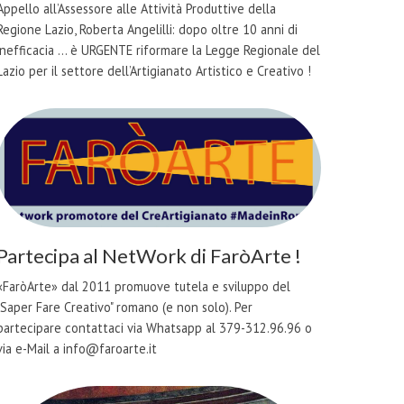
Appello all’Assessore alle Attività Produttive della
Regione Lazio, Roberta Angelilli: dopo oltre 10 anni di
inefficacia ... è URGENTE riformare la Legge Regionale del
Lazio per il settore dell’Artigianato Artistico e Creativo !
Partecipa al NetWork di FaròArte !
«FaròArte» dal 2011 promuove tutela e sviluppo del
"Saper Fare Creativo" romano (e non solo). Per
partecipare contattaci via Whatsapp al 379-312.96.96 o
via e-Mail a info@faroarte.it