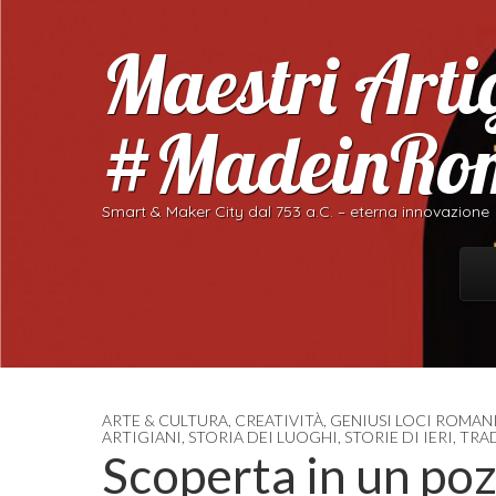
Maestri Artig
#MadeinRo
Smart & Maker City dal 753 a.C. – eterna innovazione
Skip
Ma
ARTE & CULTURA
,
CREATIVITÀ
,
GENIUSI LOCI ROMAN
ARTIGIANI
,
STORIA DEI LUOGHI
,
STORIE DI IERI
,
TRA
Scoperta in un poz