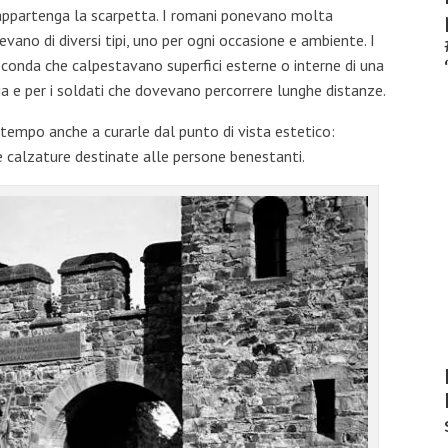
sa appartenga la scarpetta. I romani ponevano molta
vano di diversi tipi, uno per ogni occasione e ambiente. I
econda che calpestavano superfici esterne o interne di una
a e per i soldati che dovevano percorrere lunghe distanze.
tempo anche a curarle dal punto di vista estetico:
 calzature destinate alle persone benestanti.