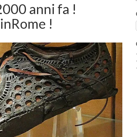
000 anni fa !
inRome !