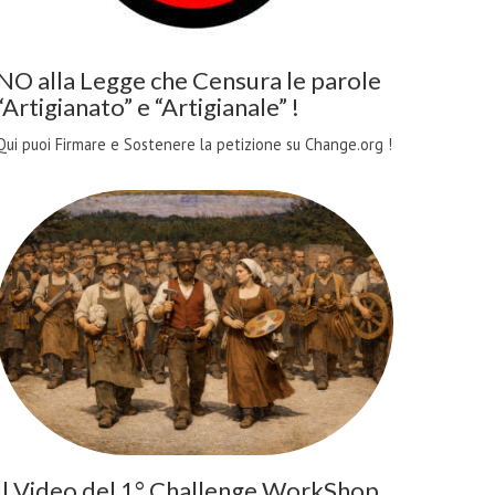
NO alla Legge che Censura le parole
“Artigianato” e “Artigianale” !
Qui puoi Firmare e Sostenere la petizione su Change.org !
Il Video del 1° Challenge WorkShop