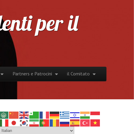
nti per il
Partners e Patrocini
il Comitato