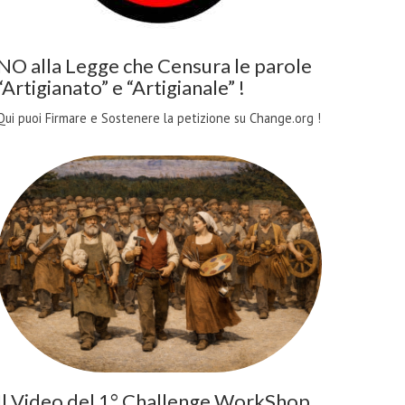
NO alla Legge che Censura le parole
“Artigianato” e “Artigianale” !
Qui puoi Firmare e Sostenere la petizione su Change.org !
Il Video del 1° Challenge WorkShop