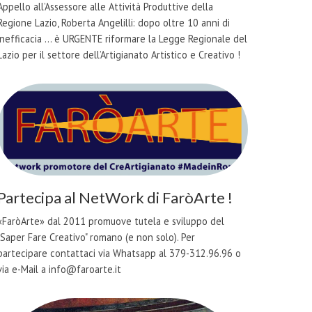
Appello all’Assessore alle Attività Produttive della
Regione Lazio, Roberta Angelilli: dopo oltre 10 anni di
inefficacia ... è URGENTE riformare la Legge Regionale del
Lazio per il settore dell’Artigianato Artistico e Creativo !
Partecipa al NetWork di FaròArte !
«FaròArte» dal 2011 promuove tutela e sviluppo del
"Saper Fare Creativo" romano (e non solo). Per
partecipare contattaci via Whatsapp al 379-312.96.96 o
via e-Mail a info@faroarte.it