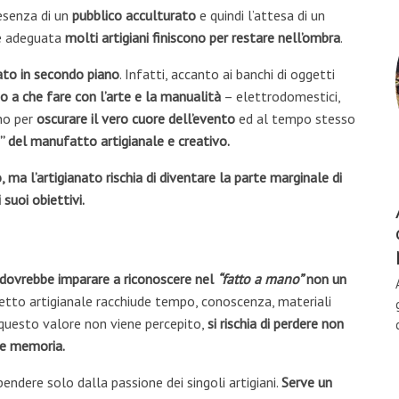
esenza di un
pubblico acculturato
e quindi l’attesa di un
e adeguata
molti artigiani finiscono per restare nell’ombra
.
ato in secondo piano
. Infatti, accanto ai banchi di oggetti
 a che fare con l’arte e la manualità
– elettrodomestici,
ono per
oscurare il vero cuore dell’evento
ed al tempo stesso
e” del manufatto artigianale e creativo.
, ma l’artigianato rischia di diventare la parte marginale di
suoi obiettivi.
dovrebbe imparare a riconoscere nel
“fatto a mano”
non un
etto artigianale racchiude tempo, conoscenza, materiali
Se questo valore non viene percepito,
si rischia di perdere non
 e memoria.
ndere solo dalla passione dei singoli artigiani.
Serve un