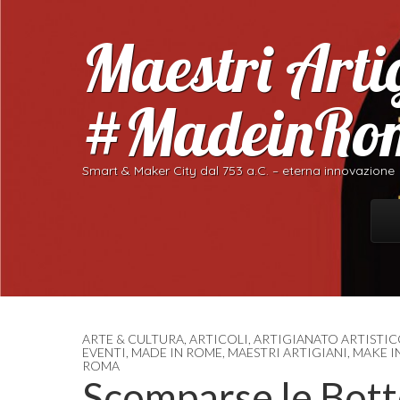
Maestri Artig
#MadeinRo
Smart & Maker City dal 753 a.C. – eterna innovazione
Skip
Ma
ARTE & CULTURA
,
ARTICOLI
,
ARTIGIANATO ARTISTI
EVENTI
,
MADE IN ROME
,
MAESTRI ARTIGIANI
,
MAKE I
ROMA
Scomparse le Bott