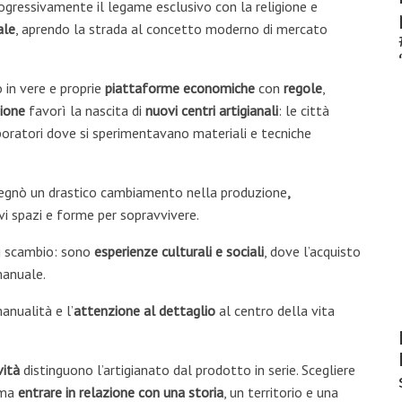
ogressivamente il legame esclusivo con la religione e
ale
, aprendo la strada al concetto moderno di mercato
 in vere e proprie
piattaforme economiche
con
regole
,
ione
favorì la nascita di
nuovi centri artigianali
: le città
aboratori dove si sperimentavano materiali e tecniche
segnò un drastico cambiamento nella produzione
,
vi spazi e forme per sopravvivere.
di scambio: sono
esperienze culturali e sociali
, dove l’acquisto
manuale.
anualità e l’
attenzione al dettaglio
al centro della vita
vità
distinguono l’artigianato dal prodotto in serie. Scegliere
 ma
entrare in relazione con una storia
, un territorio e una