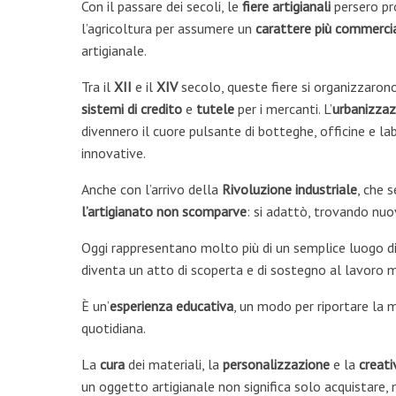
Con il passare dei secoli, le
fiere artigianali
persero pr
l’agricoltura per assumere un
carattere più commerci
artigianale.
Tra il
XII
e il
XIV
secolo, queste fiere si organizzarono
sistemi di credito
e
tutele
per i mercanti. L’
urbanizzaz
divennero il cuore pulsante di botteghe, officine e l
innovative.
Anche con l’arrivo della
Rivoluzione industriale
, che 
l’artigianato non scomparve
: si adattò, trovando nuo
Oggi rappresentano molto più di un semplice luogo 
diventa un atto di scoperta e di sostegno al lavoro 
È un’
esperienza
educativa
, un modo per riportare la m
quotidiana.
La
cura
dei materiali, la
personalizzazione
e la
creati
un oggetto artigianale non significa solo acquistare,