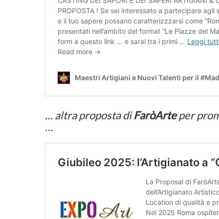
… altra proposta di
FaròArte
per prom
…