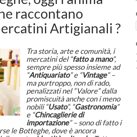
che raccontano
ercatini Artigianali ?
Tra storia, arte e comunità, i
mercatini del “
fatto a mano
“,
sempre più spesso insieme ad
“
Antiquariato
” e “
Vintage
” –
ma
purtroppo
,
non di rado,
penalizzati nel “Valore” dalla
promiscuità anche
con i meno
nobili “
Usato
“, “
Gastronomia
”
e “
Chincaglierie di
importazione
” – sono di fatto i
rse le Botteghe, dove è ancora