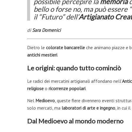
possibile percepire la
memoria
bello o forse no, ma può essere “
il “Futuro” dell’
Artigianato Crea
di
Sara Domenici
Dietro le
colorate bancarelle
che animano piazze e b
antichi mestieri
.
Le origini: quando tutto cominciò
Le radici dei mercatini artigianali affondano nell’
Antic
religiose
o
ricorrenze popolari
.
Nel
Medioevo
, queste fiere divennero eventi struttu
solo mercati, ma
laboratori di arte e ingegno
, in cui
Dal Medioevo al mondo moderno