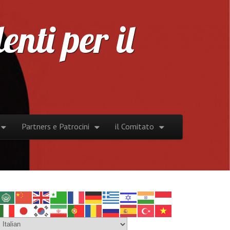
nti per il
Partners e Patrocini
il Comitato