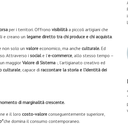
sorsa
per i territori. Offrono
visibilità
a piccoli artigiani che
li e creano un
legame diretto tra chi produce e chi acquista
.
e non solo un
valore
economico, ma anche
culturale.
E
d
so. Attraverso i
social
e l’
e-commerce
, allo stesso tempo –
 un maggior
Valore di Sistema
-, l’artigianato creativo ed
o culturale
, capace di
raccontare la storia e l’identità dei
momento di marginalità crescente.
one e il loro
costo-valore
conseguentemente superiore,
o”
che domina il consumo contemporaneo.