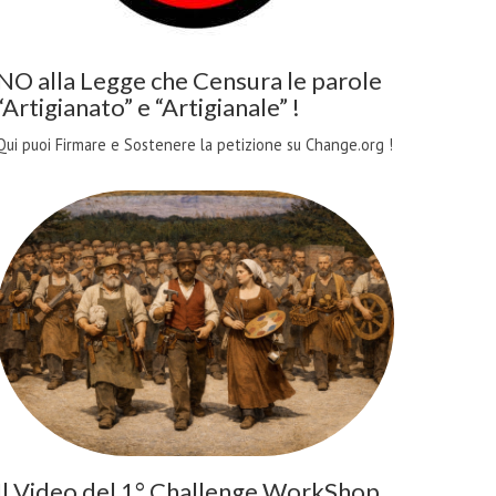
NO alla Legge che Censura le parole
“Artigianato” e “Artigianale” !
Qui puoi Firmare e Sostenere la petizione su Change.org !
Il Video del 1° Challenge WorkShop