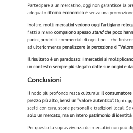
Partecipare a un mercatino, oggi non garantisce la pr
adeguato
ritorno economico e
senza una promozion
Inoltre,
molti mercatini vedono oggi l’artigiano releg
fatti a mano
compaiono spesso
stand
che poco hanno
panini, prodotti commerciali di ogni tipo – che finisc
ad ulteriormente
penalizzare la percezione di “Valor
Il risultato è un paradosso: i mercatini si moltiplicano
un contesto sempre più slegato dalle sue origini e dai 
Conclusioni
Il nodo più profondo resta culturale:
il consumatore 
prezzo più alto, bensì un “valore autentico”.
Ogni ogg
scelti con cura, storie personali e tradizioni locali. 
solo un mercato, ma un intero patrimonio di identità
Per questo la sopravvivenza dei mercatini non può dipe