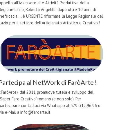
Appello all’Assessore alle Attività Produttive della
Regione Lazio, Roberta Angelilli: dopo oltre 10 anni di
inefficacia ... è URGENTE riformare la Legge Regionale del
Lazio per il settore dell’Artigianato Artistico e Creativo !
Partecipa al NetWork di FaròArte !
«FaròArte» dal 2011 promuove tutela e sviluppo del
"Saper Fare Creativo" romano (e non solo). Per
partecipare contattaci via Whatsapp al 379-312.96.96 o
via e-Mail a info@faroarte.it