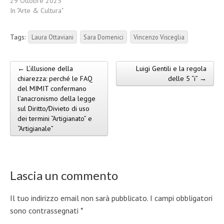
29 Ottobre 2025
In "Arte & Cultura"
Tags:
Laura Ottaviani
Sara Domenici
Vincenzo Visceglia
← L’illusione della
Luigi Gentili e la regola
Post navigation
chiarezza: perché le FAQ
delle 5 “i” →
del MIMIT confermano
l’anacronismo della legge
sul Diritto/Divieto di uso
dei termini “Artigianato” e
“Artigianale”
Lascia un commento
Il tuo indirizzo email non sarà pubblicato.
I campi obbligatori
sono contrassegnati
*