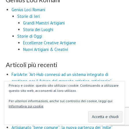
Genius Loci Romani
Storie di Ieri
Grandi Maestri Artigiani
Storia dei Luoghi
Storie di Oggi
Eccellenze Creative Artigiane
Nuovi Artigiani & Creativi
Articoli più recenti
FaròArte: “Art-Hub connessi ad un sistema integrato di
gestione, per il futuro del mercato artistico-artigianale”
Privacy e cookie: questo sito utilizza i cookie. Continuando a utilizzare
Creatività e Inclusione Sociale: un
questo sito web, acconsenti al loro utilizzo.
binomio per il cambiamento. Interessante ricerca del
Politecnico di Torino
Per ulteriori informazioni, anche sul controllo dei cookie, leggi qui:
Informativa sui cookie
Il contributo di FaròArte al Convegno “Mare Nostrum” alla
Grande Moschea di Roma
Siamo e Restiamo #ARTIGIANI !!!
Artigianato “bene comune”: la nuova partenza dei “mille”