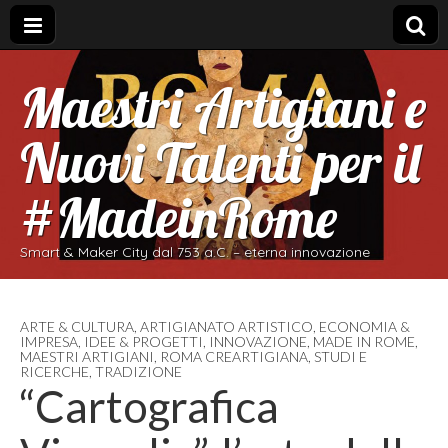
Maestri Artigiani e
Nuovi Talenti per il
#MadeinRome
Smart & Maker City dal 753 a.C. – eterna innovazione
ARTE & CULTURA
,
ARTIGIANATO ARTISTICO
,
ECONOMIA &
IMPRESA
,
IDEE & PROGETTI
,
INNOVAZIONE
,
MADE IN ROME
,
MAESTRI ARTIGIANI
,
ROMA CREARTIGIANA
,
STUDI E
RICERCHE
,
TRADIZIONE
“Cartografica