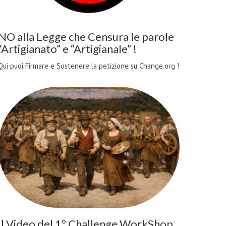
NO alla Legge che Censura le parole
“Artigianato” e “Artigianale” !
Qui puoi Firmare e Sostenere la petizione su Change.org !
Il Video del 1° Challenge WorkShop