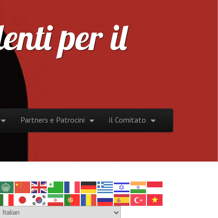
nti per il
Partners e Patrocini
il Comitato