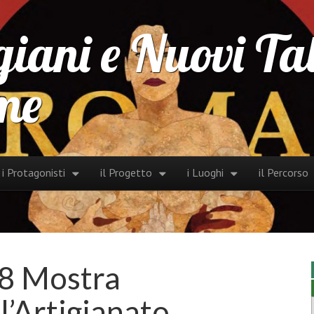
iani e Nuovi Tale
me
 to content
i Protagonisti
il Progetto
i Luoghi
il Percorso
in menu
78 Mostra
l’Artigianato