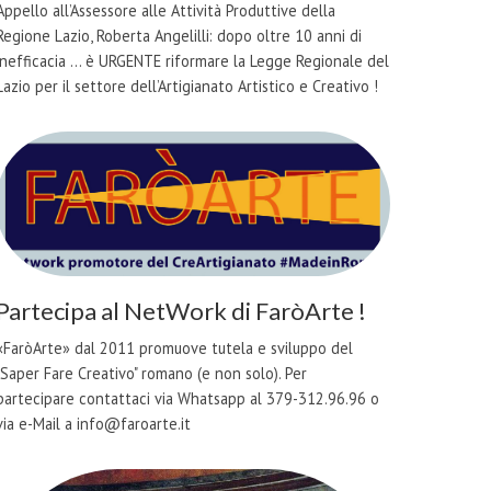
Appello all’Assessore alle Attività Produttive della
Regione Lazio, Roberta Angelilli: dopo oltre 10 anni di
inefficacia ... è URGENTE riformare la Legge Regionale del
Lazio per il settore dell’Artigianato Artistico e Creativo !
Partecipa al NetWork di FaròArte !
«FaròArte» dal 2011 promuove tutela e sviluppo del
"Saper Fare Creativo" romano (e non solo). Per
partecipare contattaci via Whatsapp al 379-312.96.96 o
via e-Mail a info@faroarte.it