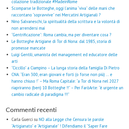
colazione tradizionale #MadeinRome
Scomparse le Botteghe, oggi l’anima “viva” delle mani che
raccontano “sopravvive” nei Mercatini Artigianali ?
Nino Salvaneschi, la spiritualità della scrittura e la volontà di
non arrendersi mai
“Gentrificazione”: Roma cambia, ma per diventare cosa ?
Le Botteghe Artigiane di Tor di Nona: dal 1985, storia di
promesse mancate
Luigi Gentili, umanista del management ed educatore delle
arti
“Ciccillo” a Ciampino – La lunga storia della famiglia Di Pietro
CNA: “Eran 300, eran giovani e forti (o forse non più) … e
hanno chiuso !” – Ma Roma Capitale: “a Tor di Nona nel 2027
riapriranno (ben) 10 Botteghe !!” – Per FaròArte: “è urgente un
cambio radicale di paradigma !!!”
Commenti recenti
Carla Guerci
su
NO alla Legge che Censura le parole
“Artigianato” e “Artigianale” ! Difendiamo il “Saper Fare