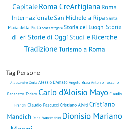
Roma CreArtigiana
Capitale
Roma
Internazionale
San Michele a Ripa
Santa
Storie
Storia dei Luoghi
Maria della Pietà
Senza categoria
Storie di Oggi
Studi e Ricerche
di Ieri
Tradizione
Turismo a Roma
Tag Persone
Alessio D'Amato
Angelo Brasi
Antonio Toscano
Alessandro Gorla
Carlo d'Aloisio Mayo
Benedetto Todaro
Claudio
Cristiano
Claudio Pascucci
Cristiano Alviti
Franchi
Dionisio Mariano
Mandich
Dario Franceschini