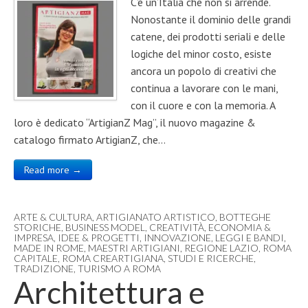
C’è un’Italia che non si arrende.
Nonostante il dominio delle grandi
catene, dei prodotti seriali e delle
logiche del minor costo, esiste
ancora un popolo di creativi che
continua a lavorare con le mani,
con il cuore e con la memoria. A
loro è dedicato “ArtigianZ Mag”, il nuovo magazine &
catalogo firmato ArtigianZ, che…
Read more →
ARTE & CULTURA
,
ARTIGIANATO ARTISTICO
,
BOTTEGHE
STORICHE
,
BUSINESS MODEL
,
CREATIVITÀ
,
ECONOMIA &
IMPRESA
,
IDEE & PROGETTI
,
INNOVAZIONE
,
LEGGI E BANDI
,
MADE IN ROME
,
MAESTRI ARTIGIANI
,
REGIONE LAZIO
,
ROMA
CAPITALE
,
ROMA CREARTIGIANA
,
STUDI E RICERCHE
,
TRADIZIONE
,
TURISMO A ROMA
Architettura e