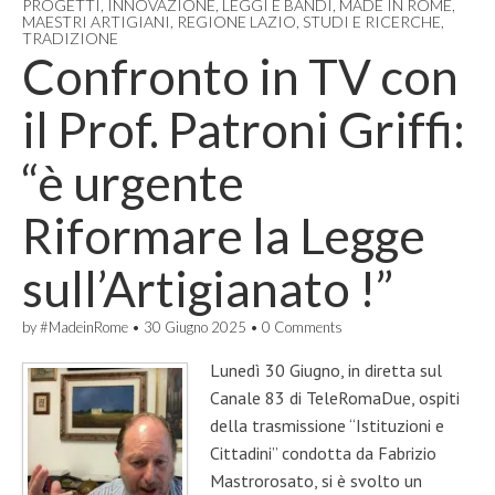
PROGETTI
,
INNOVAZIONE
,
LEGGI E BANDI
,
MADE IN ROME
,
MAESTRI ARTIGIANI
,
REGIONE LAZIO
,
STUDI E RICERCHE
,
TRADIZIONE
Confronto in TV con
il Prof. Patroni Griffi:
“è urgente
Riformare la Legge
sull’Artigianato !”
by
#MadeinRome
•
30 Giugno 2025
•
0 Comments
Lunedì 30 Giugno, in diretta sul
Canale 83 di TeleRomaDue, ospiti
della trasmissione “Istituzioni e
Cittadini” condotta da Fabrizio
Mastrorosato, si è svolto un