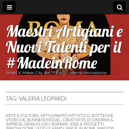
Maestri Artigiani e
Nuovi Talenti per il
#MadeinRome
Smart & Maker City dal 753 a.C. – eterna innovazione
TAG:
VALERIA LEOPARDI
ARTE & CULTURA
,
ARTIGIANATO ARTISTICO
,
BOTTEGHE
STORICHE
,
BUSINESS MODEL
,
CREATIVITÀ
,
ECONOMIA &
IMPRESA
,
GENIUSI LOCI ROMANI
,
IDEE & PROGETTI
,
INNOVAZIONE
,
LEGGI E BANDI
,
MADE IN ROME
,
MAESTRI