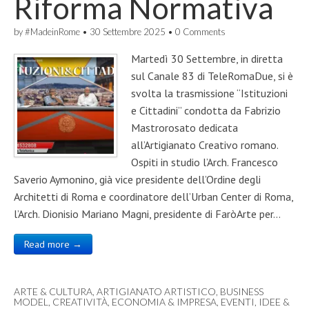
Riforma Normativa
by
#MadeinRome
•
30 Settembre 2025
•
0 Comments
Martedì 30 Settembre, in diretta
sul Canale 83 di TeleRomaDue, si è
svolta la trasmissione “Istituzioni
e Cittadini” condotta da Fabrizio
Mastrorosato dedicata
all’Artigianato Creativo romano.
Ospiti in studio l’Arch. Francesco
Saverio Aymonino, già vice presidente dell’Ordine degli
Architetti di Roma e coordinatore dell’Urban Center di Roma,
l’Arch. Dionisio Mariano Magni, presidente di FaròArte per…
Read more →
ARTE & CULTURA
,
ARTIGIANATO ARTISTICO
,
BUSINESS
MODEL
,
CREATIVITÀ
,
ECONOMIA & IMPRESA
,
EVENTI
,
IDEE &