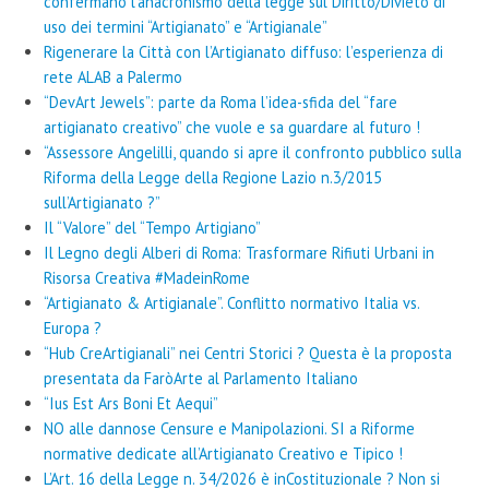
confermano l’anacronismo della legge sul Diritto/Divieto di
uso dei termini “Artigianato” e “Artigianale”
Rigenerare la Città con l’Artigianato diffuso: l’esperienza di
rete ALAB a Palermo
“DevArt Jewels”: parte da Roma l’idea-sfida del “fare
artigianato creativo” che vuole e sa guardare al futuro !
“Assessore Angelilli, quando si apre il confronto pubblico sulla
Riforma della Legge della Regione Lazio n.3/2015
sull’Artigianato ?”
Il “Valore” del “Tempo Artigiano”
Il Legno degli Alberi di Roma: Trasformare Rifiuti Urbani in
Risorsa Creativa #MadeinRome
“Artigianato & Artigianale”. Conflitto normativo Italia vs.
Europa ?
“Hub CreArtigianali” nei Centri Storici ? Questa è la proposta
presentata da FaròArte al Parlamento Italiano
“Ius Est Ars Boni Et Aequi”
NO alle dannose Censure e Manipolazioni. SI a Riforme
normative dedicate all’Artigianato Creativo e Tipico !
L’Art. 16 della Legge n. 34/2026 è inCostituzionale ? Non si