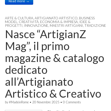
Read more →
ARTE & CULTURA
,
ARTIGIANATO ARTISTICO
,
BUSINESS
MODEL
,
CREATIVITÀ
,
ECONOMIA & IMPRESA
,
IDEE &
PROGETTI
,
INNOVAZIONE
,
MAESTRI ARTIGIANI
,
TRADIZIONE
Nasce “ArtigianZ
Mag”, il primo
magazine & catalogo
dedicato
all’Artigianato
Artistico & Creativo
by
#MadeinRome
•
20 Novembre 2025
•
0 Comments