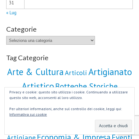
31
« Lug
Categorie
Categorie
Tag Categorie
Artigianato
Arte & Cultura
Articoli
Artistico
Botteghe Storiche
Privacy e cookie: questo sito utilizza i cookie. Continuando a utilizzare
Business Model
questo sito web, acconsenti al loro utilizzo.
Capitale Roma
CCIAA di
Per ulteriori informazioni, anche sul controllo dei cookie, leggi qui:
ConfArtigianato Imprese
CNA
Roma
Informativa sui cookie
Creatività
Eccellenze Creative
Eataly
Economia & Impresa
Eventi
Artigiane