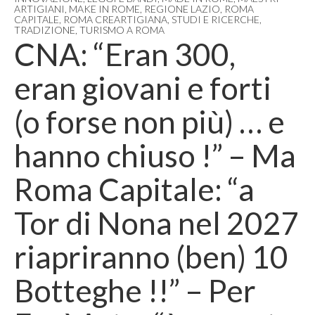
ARTIGIANI
,
MAKE IN ROME
,
REGIONE LAZIO
,
ROMA
CAPITALE
,
ROMA CREARTIGIANA
,
STUDI E RICERCHE
,
TRADIZIONE
,
TURISMO A ROMA
CNA: “Eran 300,
eran giovani e forti
(o forse non più) … e
hanno chiuso !” – Ma
Roma Capitale: “a
Tor di Nona nel 2027
riapriranno (ben) 10
Botteghe !!” – Per