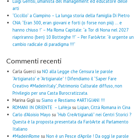
Luigi Gentili, umanista del management ed educatore delle
arti
“Ciccillo” a Ciampino – La lunga storia della famiglia Di Pietro
CNA: “Eran 300, eran giovani e forti (o forse non più) … e
hanno chiuso !” – Ma Roma Capitale: “a Tor di Nona nel 2027
riapriranno (ben) 10 Botteghe !!” – Per FaròArte: “è urgente un
cambio radicale di paradigma !!!”
Commenti recenti
Carla Guerci
su
NO alla Legge che Censura le parole
“Artigianato” e “Artigianale” ! Difendiamo il “Saper Fare
Creativo #MadeinItaly”, Patrimonio Culturale diffuso, non
Privilegio per una Casta Burocratizzata.
Marina Gigli
su
Siamo e Restiamo #ARTIGIANI !!!
ROMANI IN ORIENTE – LaVeja
su
Liqian, Città Romana in Cina
Carlo d'Aloisio Mayo
su
“Hub CreArtigianali” nei Centri Storici ?
Questa è la proposta presentata da FaròArte al Parlamento
Italiano
#MadeinRome
su
Non è un Pesce d’Aprile ! Da oggi le parole