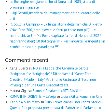
Le Botteghe Artigiane di Tor di Nona: dal 1985, storia di
promesse mancate
Luigi Gentili, umanista del management ed educatore delle
arti
“Ciccillo” a Ciampino – La lunga storia della famiglia Di Pietro
CNA: “Eran 300, eran giovani e forti (o forse non più) … e
hanno chiuso !” – Ma Roma Capitale: “a Tor di Nona nel 2027
riapriranno (ben) 10 Botteghe !!” – Per FaròArte: “è urgente un
cambio radicale di paradigma !!!”
Commenti recenti
Carla Guerci
su
NO alla Legge che Censura le parole
“Artigianato” e “Artigianale” ! Difendiamo il “Saper Fare
Creativo #MadeinItaly”, Patrimonio Culturale diffuso, non
Privilegio per una Casta Burocratizzata.
Marina Gigli
su
Siamo e Restiamo #ARTIGIANI !!!
ROMANI IN ORIENTE – LaVeja
su
Liqian, Città Romana in Cina
Carlo d'Aloisio Mayo
su
“Hub CreArtigianali” nei Centri Storici ?
Questa è la proposta presentata da FaròArte al Parlamento