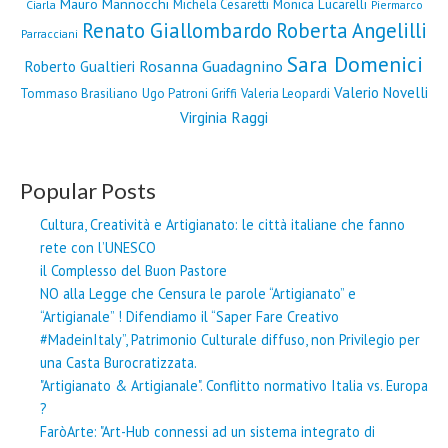
Mauro Mannocchi
Monica Lucarelli
Michela Cesaretti
Ciarla
Piermarco
Renato Giallombardo
Roberta Angelilli
Parracciani
Sara Domenici
Rosanna Guadagnino
Roberto Gualtieri
Valerio Novelli
Tommaso Brasiliano
Ugo Patroni Griffi
Valeria Leopardi
Virginia Raggi
Popular Posts
Cultura, Creatività e Artigianato: le città italiane che fanno
rete con l’UNESCO
il Complesso del Buon Pastore
NO alla Legge che Censura le parole “Artigianato” e
“Artigianale” ! Difendiamo il “Saper Fare Creativo
#MadeinItaly”, Patrimonio Culturale diffuso, non Privilegio per
una Casta Burocratizzata.
"Artigianato & Artigianale". Conflitto normativo Italia vs. Europa
?
FaròArte: "Art-Hub connessi ad un sistema integrato di