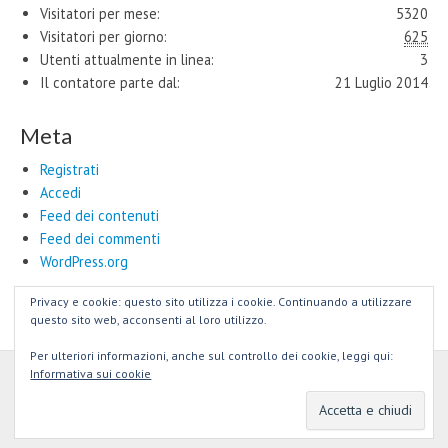
Visitatori per mese:
5320
Visitatori per giorno:
625
Utenti attualmente in linea:
3
Il contatore parte dal:
21 Luglio 2014
Meta
Registrati
Accedi
Feed dei contenuti
Feed dei commenti
WordPress.org
Privacy e cookie: questo sito utilizza i cookie. Continuando a utilizzare
questo sito web, acconsenti al loro utilizzo.
Per ulteriori informazioni, anche sul controllo dei cookie, leggi qui:
Informativa sui cookie
Copyright © 2026
Maestri Artigiani e Nuovi Talenti per il #MadeinRome
.
All Rights Reserved.
The Tonic Theme by
bavotasan.com
.