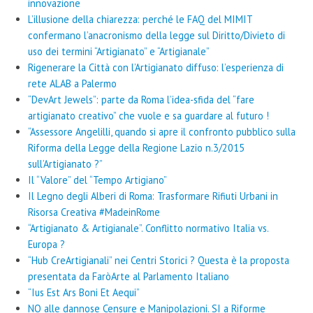
innovazione
L’illusione della chiarezza: perché le FAQ del MIMIT
confermano l’anacronismo della legge sul Diritto/Divieto di
uso dei termini “Artigianato” e “Artigianale”
Rigenerare la Città con l’Artigianato diffuso: l’esperienza di
rete ALAB a Palermo
“DevArt Jewels”: parte da Roma l’idea-sfida del “fare
artigianato creativo” che vuole e sa guardare al futuro !
“Assessore Angelilli, quando si apre il confronto pubblico sulla
Riforma della Legge della Regione Lazio n.3/2015
sull’Artigianato ?”
Il “Valore” del “Tempo Artigiano”
Il Legno degli Alberi di Roma: Trasformare Rifiuti Urbani in
Risorsa Creativa #MadeinRome
“Artigianato & Artigianale”. Conflitto normativo Italia vs.
Europa ?
“Hub CreArtigianali” nei Centri Storici ? Questa è la proposta
presentata da FaròArte al Parlamento Italiano
“Ius Est Ars Boni Et Aequi”
NO alle dannose Censure e Manipolazioni. SI a Riforme