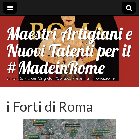
Maestri Artigiani e
Nuovi Talenti per il
#MadeinRome
Smart & Maker City dal 753 a.C. – eterna innovazione
i Forti di Roma