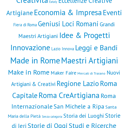
Creatività
Eccellenze Creative
Eataly
Economia & Impresa
Eventi
Artigiane
Geniusi Loci Romani
Grandi
Fiera di Roma
Idee & Progetti
Maestri Artigiani
Innovazione
Leggi e Bandi
Lazio Innova
Made in Rome
Maestri Artigiani
Make in Rome
Nuovi
Maker Faire
Mercati di Traiano
Roma
Regione Lazio
Artigiani & Creativi
Roma CreArtigiana
Capitale
Roma
Internazionale
San Michele a Ripa
Santa
Storie
Storia dei Luoghi
Maria della Pietà
Senza categoria
Storie di Oggi
Studi e Ricerche
di Ieri