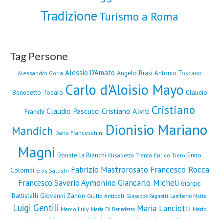
Tradizione
Turismo a Roma
Tag Persone
Alessio D'Amato
Angelo Brasi
Antonio Toscano
Alessandro Gorla
Carlo d'Aloisio Mayo
Benedetto Todaro
Claudio
Cristiano
Claudio Pascucci
Cristiano Alviti
Franchi
Dionisio Mariano
Mandich
Dario Franceschini
Magni
Erino
Donatella Bianchi
Elisabetta Trenta
Enrico Tiero
Fabrizio Mastrorosato
Francesco Rocca
Colombi
Eros Salustri
Francesco Saverio Aymonino
Giancarlo Micheli
Giorgio
Giovanni Zanon
Battistelli
Giulio Anticoli
Giuseppe Ragnetti
Lamberto Mattei
Luigi Gentili
Maria Lanciotti
Marco Luly
Mario
Maria Di Benedetto