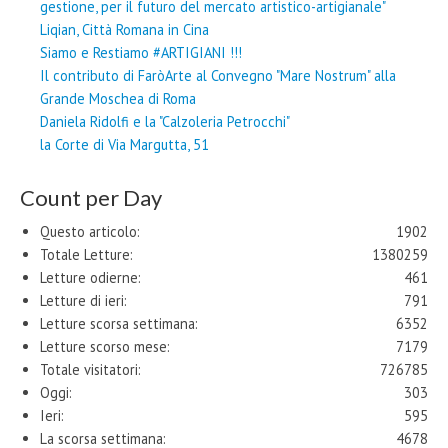
gestione, per il futuro del mercato artistico-artigianale"
Liqian, Città Romana in Cina
Siamo e Restiamo #ARTIGIANI !!!
Il contributo di FaròArte al Convegno "Mare Nostrum" alla
Grande Moschea di Roma
Daniela Ridolfi e la "Calzoleria Petrocchi"
la Corte di Via Margutta, 51
Count per Day
Questo articolo:
1902
Totale Letture:
1380259
Letture odierne:
461
Letture di ieri:
791
Letture scorsa settimana:
6352
Letture scorso mese:
7179
Totale visitatori:
726785
Oggi:
303
Ieri:
595
La scorsa settimana:
4678