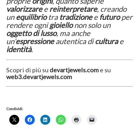
proprie
origini
, quanto saperle
valorizzare
e
reinterpretare
, creando
un
equilibrio
tra
tradizione
e
futuro
per
rendere ogni
gioiello
non solo un
oggetto di lusso
, ma anche
un’
espressione
autentica di
cultura
e
identità
.
Scopri di più su
devartjewels.com
e su
web3.devartjewels.com
Condividi: