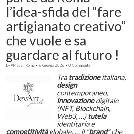
l’idea-sfida del “fare
artigianato creativo”
che vuole e sa
guardare al futuro !
by
#MadeinRome
•
6 Giugno 2026
•
0 Comments
Tra
tradizione
italiana,
design
contemporaneo,
innovazione
digitale
(NFT, Blockchain,
Web3, …)
tutela
identitaria e
competitività
globale, … il “
brand
” che