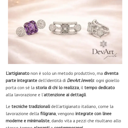
L’artigianato
non è solo un metodo produttivo, ma
diventa
parte integrante
dell’identità di
DevArt Jewels
: ogni gioiello
porta con sé la
storia di chi lo realizza
, il
tempo dedicato
alla lavorazione e l’
attenzione ai dettagli
.
Le
tecniche tradizionali
dell’artigianato italiano, come la
lavorazione della
filigrana
, vengono
integrate con linee
moderne e minimaliste
, dando vita a pezzi che risultano allo
stesso tempo
eleganti
e
contemporanei
.