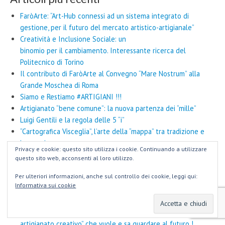
FaròArte: “Art-Hub connessi ad un sistema integrato di
gestione, per il futuro del mercato artistico-artigianale”
Creatività e Inclusione Sociale: un
binomio per il cambiamento. Interessante ricerca del
Politecnico di Torino
Il contributo di FaròArte al Convegno “Mare Nostrum” alla
Grande Moschea di Roma
Siamo e Restiamo #ARTIGIANI !!!
Artigianato “bene comune”: la nuova partenza dei “mille”
Luigi Gentili e la regola delle 5 “i”
“Cartografica Visceglia”, l’arte della “mappa” tra tradizione e
innovazione
Privacy e cookie: questo sito utilizza i cookie. Continuando a utilizzare
L’illusione della chiarezza: perché le FAQ del MIMIT
questo sito web, acconsenti al loro utilizzo.
confermano l’anacronismo della legge sul Diritto/Divieto di
Per ulteriori informazioni, anche sul controllo dei cookie, leggi qui:
uso dei termini “Artigianato” e “Artigianale”
Informativa sui cookie
Rigenerare la Città con l’Artigianato diffuso: l’esperienza di
rete ALAB a Palermo
“DevArt Jewels”: parte da Roma l’idea-sfida del “fare
artigianato creativo” che vuole e sa guardare al futuro !