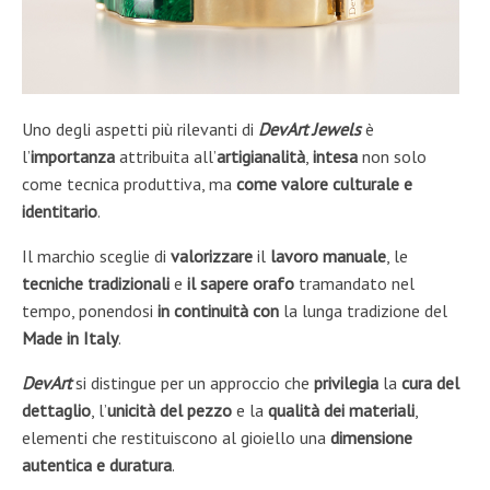
Uno degli aspetti più rilevanti di
DevArt Jewels
è
l’
importanza
attribuita all’
artigianalità
,
intesa
non solo
come tecnica produttiva, ma
come valore culturale e
identitario
.
Il marchio sceglie di
valorizzare
il
lavoro manuale
, le
tecniche tradizionali
e
il sapere orafo
tramandato nel
tempo, ponendosi
in continuità con
la lunga tradizione del
Made in Italy
.
DevArt
si distingue per un approccio che
privilegia
la
cura del
dettaglio
, l’
unicità
del pezzo
e la
qualità dei materiali
,
elementi che restituiscono al gioiello una
dimensione
autentica e duratura
.