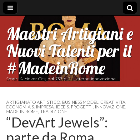
Maestri Artigiani e
Nuovi Talenti per il
#MadeinRome
Smart & Maker City dal 753 a.C. – eterna innovazione
ARTIGIANATO ARTISTICO
,
BUSINESS MODEL
,
CREATIVITÀ
,
ECONOMIA & IMPRESA
,
IDEE & PROGETTI
,
INNOVAZIONE
,
MADE IN ROME
,
TRADIZIONE
“DevArt Jewels”:
parte da Roma