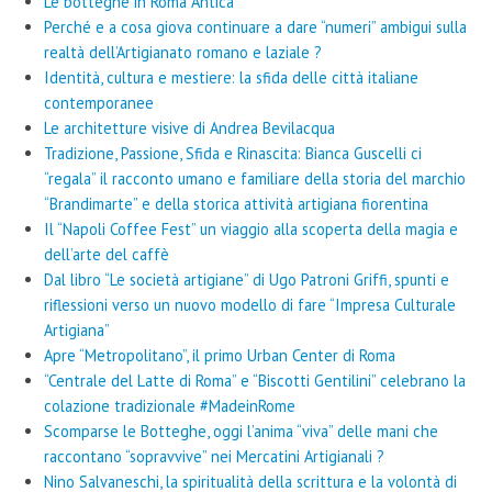
Le botteghe in Roma Antica
Perché e a cosa giova continuare a dare “numeri” ambigui sulla
realtà dell’Artigianato romano e laziale ?
Identità, cultura e mestiere: la sfida delle città italiane
contemporanee
Le architetture visive di Andrea Bevilacqua
Tradizione, Passione, Sfida e Rinascita: Bianca Guscelli ci
“regala” il racconto umano e familiare della storia del marchio
“Brandimarte” e della storica attività artigiana fiorentina
Il “Napoli Coffee Fest” un viaggio alla scoperta della magia e
dell’arte del caffè
Dal libro “Le società artigiane” di Ugo Patroni Griffi, spunti e
riflessioni verso un nuovo modello di fare “Impresa Culturale
Artigiana”
Apre “Metropolitano”, il primo Urban Center di Roma
“Centrale del Latte di Roma” e “Biscotti Gentilini” celebrano la
colazione tradizionale #MadeinRome
Scomparse le Botteghe, oggi l’anima “viva” delle mani che
raccontano “sopravvive” nei Mercatini Artigianali ?
Nino Salvaneschi, la spiritualità della scrittura e la volontà di