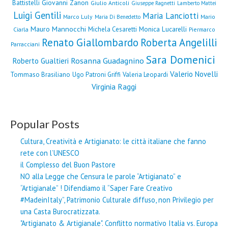
Giovanni Zanon
Battistelli
Giulio Anticoli
Giuseppe Ragnetti
Lamberto Mattei
Luigi Gentili
Maria Lanciotti
Marco Luly
Mario
Maria Di Benedetto
Mauro Mannocchi
Monica Lucarelli
Michela Cesaretti
Ciarla
Piermarco
Renato Giallombardo
Roberta Angelilli
Parracciani
Sara Domenici
Rosanna Guadagnino
Roberto Gualtieri
Valerio Novelli
Tommaso Brasiliano
Ugo Patroni Griffi
Valeria Leopardi
Virginia Raggi
Popular Posts
Cultura, Creatività e Artigianato: le città italiane che fanno
rete con l’UNESCO
il Complesso del Buon Pastore
NO alla Legge che Censura le parole “Artigianato” e
“Artigianale” ! Difendiamo il “Saper Fare Creativo
#MadeinItaly”, Patrimonio Culturale diffuso, non Privilegio per
una Casta Burocratizzata.
"Artigianato & Artigianale". Conflitto normativo Italia vs. Europa