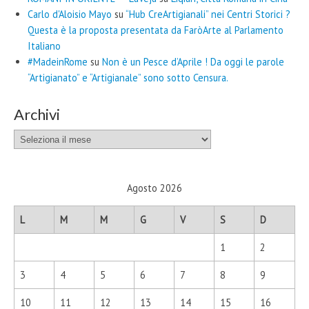
Carlo d'Aloisio Mayo
su
“Hub CreArtigianali” nei Centri Storici ?
Questa è la proposta presentata da FaròArte al Parlamento
Italiano
#MadeinRome
su
Non è un Pesce d’Aprile ! Da oggi le parole
“Artigianato” e “Artigianale” sono sotto Censura.
Archivi
Archivi
Agosto 2026
L
M
M
G
V
S
D
1
2
3
4
5
6
7
8
9
10
11
12
13
14
15
16