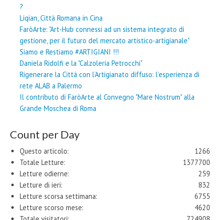
?
Liqian, Città Romana in Cina
FaròArte: "Art-Hub connessi ad un sistema integrato di
gestione, per il futuro del mercato artistico-artigianale"
Siamo e Restiamo #ARTIGIANI !!!
Daniela Ridolfi e la "Calzoleria Petrocchi"
Rigenerare la Città con l’Artigianato diffuso: l’esperienza di
rete ALAB a Palermo
Il contributo di FaròArte al Convegno "Mare Nostrum" alla
Grande Moschea di Roma
Count per Day
Questo articolo:
1266
Totale Letture:
1377700
Letture odierne:
259
Letture di ieri:
832
Letture scorsa settimana:
6755
Letture scorso mese:
4620
Totale visitatori:
724908