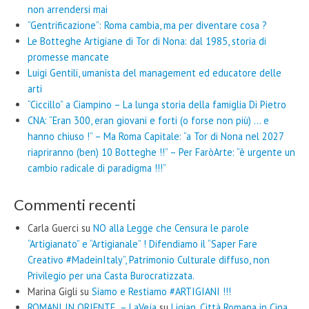
non arrendersi mai
“Gentrificazione”: Roma cambia, ma per diventare cosa ?
Le Botteghe Artigiane di Tor di Nona: dal 1985, storia di
promesse mancate
Luigi Gentili, umanista del management ed educatore delle
arti
“Ciccillo” a Ciampino – La lunga storia della famiglia Di Pietro
CNA: “Eran 300, eran giovani e forti (o forse non più) … e
hanno chiuso !” – Ma Roma Capitale: “a Tor di Nona nel 2027
riapriranno (ben) 10 Botteghe !!” – Per FaròArte: “è urgente un
cambio radicale di paradigma !!!”
Commenti recenti
Carla Guerci
su
NO alla Legge che Censura le parole
“Artigianato” e “Artigianale” ! Difendiamo il “Saper Fare
Creativo #MadeinItaly”, Patrimonio Culturale diffuso, non
Privilegio per una Casta Burocratizzata.
Marina Gigli
su
Siamo e Restiamo #ARTIGIANI !!!
ROMANI IN ORIENTE – LaVeja
su
Liqian, Città Romana in Cina