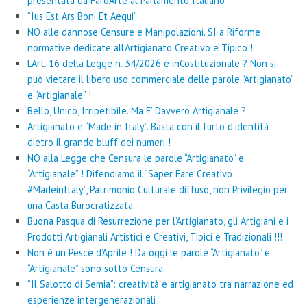
presentata da FaròArte al Parlamento Italiano
“Ius Est Ars Boni Et Aequi”
NO alle dannose Censure e Manipolazioni. SI a Riforme
normative dedicate all’Artigianato Creativo e Tipico !
L’Art. 16 della Legge n. 34/2026 è inCostituzionale ? Non si
può vietare il libero uso commerciale delle parole “Artigianato”
e “Artigianale” !
Bello, Unico, Irripetibile. Ma E’ Davvero Artigianale ?
Artigianato e “Made in Italy”. Basta con il furto d’identità
dietro il grande bluff dei numeri !
NO alla Legge che Censura le parole “Artigianato” e
“Artigianale” ! Difendiamo il “Saper Fare Creativo
#MadeinItaly”, Patrimonio Culturale diffuso, non Privilegio per
una Casta Burocratizzata.
Buona Pasqua di Resurrezione per l’Artigianato, gli Artigiani e i
Prodotti Artigianali Artistici e Creativi, Tipici e Tradizionali !!!
Non è un Pesce d’Aprile ! Da oggi le parole “Artigianato” e
“Artigianale” sono sotto Censura.
“Il Salotto di Semia”: creatività e artigianato tra narrazione ed
esperienze intergenerazionali