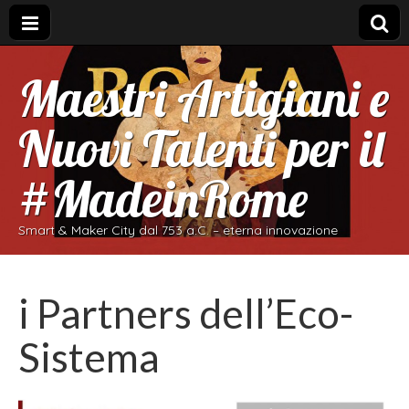
Maestri Artigiani e
Nuovi Talenti per il
#MadeinRome
Smart & Maker City dal 753 a.C. – eterna innovazione
i Partners dell’Eco-
Sistema