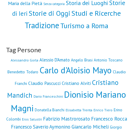
Storie
Storia dei Luoghi
Maria della Pietà
Senza categoria
Storie di Oggi
Studi e Ricerche
di Ieri
Tradizione
Turismo a Roma
Tag Persone
Alessio D'Amato
Angelo Brasi
Antonio Toscano
Alessandro Gorla
Carlo d'Aloisio Mayo
Benedetto Todaro
Claudio
Cristiano
Claudio Pascucci
Cristiano Alviti
Franchi
Dionisio Mariano
Mandich
Dario Franceschini
Magni
Erino
Donatella Bianchi
Elisabetta Trenta
Enrico Tiero
Fabrizio Mastrorosato
Francesco Rocca
Colombi
Eros Salustri
Francesco Saverio Aymonino
Giancarlo Micheli
Giorgio