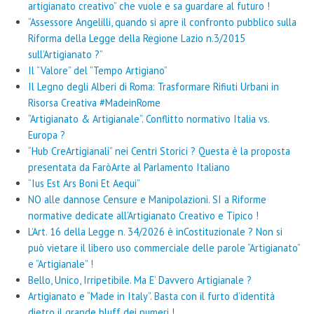
artigianato creativo” che vuole e sa guardare al futuro !
“Assessore Angelilli, quando si apre il confronto pubblico sulla
Riforma della Legge della Regione Lazio n.3/2015
sull’Artigianato ?”
Il “Valore” del “Tempo Artigiano”
Il Legno degli Alberi di Roma: Trasformare Rifiuti Urbani in
Risorsa Creativa #MadeinRome
“Artigianato & Artigianale”. Conflitto normativo Italia vs.
Europa ?
“Hub CreArtigianali” nei Centri Storici ? Questa è la proposta
presentata da FaròArte al Parlamento Italiano
“Ius Est Ars Boni Et Aequi”
NO alle dannose Censure e Manipolazioni. SI a Riforme
normative dedicate all’Artigianato Creativo e Tipico !
L’Art. 16 della Legge n. 34/2026 è inCostituzionale ? Non si
può vietare il libero uso commerciale delle parole “Artigianato”
e “Artigianale” !
Bello, Unico, Irripetibile. Ma E’ Davvero Artigianale ?
Artigianato e “Made in Italy”. Basta con il furto d’identità
dietro il grande bluff dei numeri !