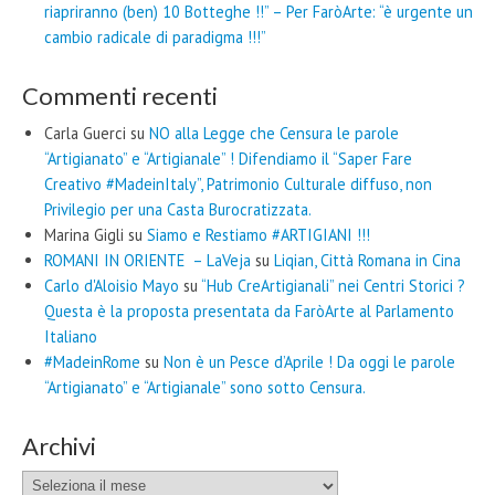
riapriranno (ben) 10 Botteghe !!” – Per FaròArte: “è urgente un
cambio radicale di paradigma !!!”
Commenti recenti
Carla Guerci
su
NO alla Legge che Censura le parole
“Artigianato” e “Artigianale” ! Difendiamo il “Saper Fare
Creativo #MadeinItaly”, Patrimonio Culturale diffuso, non
Privilegio per una Casta Burocratizzata.
Marina Gigli
su
Siamo e Restiamo #ARTIGIANI !!!
ROMANI IN ORIENTE – LaVeja
su
Liqian, Città Romana in Cina
Carlo d'Aloisio Mayo
su
“Hub CreArtigianali” nei Centri Storici ?
Questa è la proposta presentata da FaròArte al Parlamento
Italiano
#MadeinRome
su
Non è un Pesce d’Aprile ! Da oggi le parole
“Artigianato” e “Artigianale” sono sotto Censura.
Archivi
Archivi