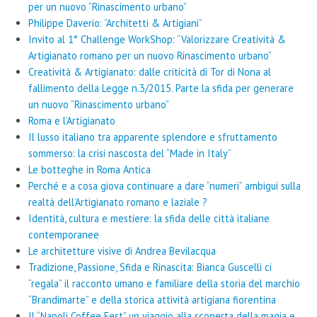
per un nuovo “Rinascimento urbano”
Philippe Daverio: “Architetti & Artigiani”
Invito al 1° Challenge WorkShop: “Valorizzare Creatività &
Artigianato romano per un nuovo Rinascimento urbano”
Creatività & Artigianato: dalle criticità di Tor di Nona al
fallimento della Legge n.3/2015. Parte la sfida per generare
un nuovo “Rinascimento urbano”
Roma e l’Artigianato
Il lusso italiano tra apparente splendore e sfruttamento
sommerso: la crisi nascosta del “Made in Italy”
Le botteghe in Roma Antica
Perché e a cosa giova continuare a dare “numeri” ambigui sulla
realtà dell’Artigianato romano e laziale ?
Identità, cultura e mestiere: la sfida delle città italiane
contemporanee
Le architetture visive di Andrea Bevilacqua
Tradizione, Passione, Sfida e Rinascita: Bianca Guscelli ci
“regala” il racconto umano e familiare della storia del marchio
“Brandimarte” e della storica attività artigiana fiorentina
Il “Napoli Coffee Fest” un viaggio alla scoperta della magia e