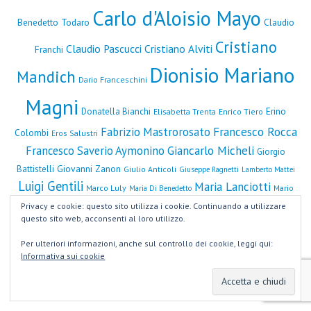
Carlo d'Aloisio Mayo
Benedetto Todaro
Claudio
Cristiano
Claudio Pascucci
Cristiano Alviti
Franchi
Dionisio Mariano
Mandich
Dario Franceschini
Magni
Erino
Donatella Bianchi
Elisabetta Trenta
Enrico Tiero
Fabrizio Mastrorosato
Francesco Rocca
Colombi
Eros Salustri
Francesco Saverio Aymonino
Giancarlo Micheli
Giorgio
Giovanni Zanon
Battistelli
Giulio Anticoli
Giuseppe Ragnetti
Lamberto Mattei
Luigi Gentili
Maria Lanciotti
Marco Luly
Mario
Maria Di Benedetto
Mauro Mannocchi
Monica Lucarelli
Michela Cesaretti
Ciarla
Piermarco
Privacy e cookie: questo sito utilizza i cookie. Continuando a utilizzare
questo sito web, acconsenti al loro utilizzo.
Renato Giallombardo
Roberta Angelilli
Parracciani
Sara Domenici
Per ulteriori informazioni, anche sul controllo dei cookie, leggi qui:
Rosanna Guadagnino
Roberto Gualtieri
Informativa sui cookie
Valerio Novelli
Tommaso Brasiliano
Ugo Patroni Griffi
Valeria Leopardi
Virginia Raggi