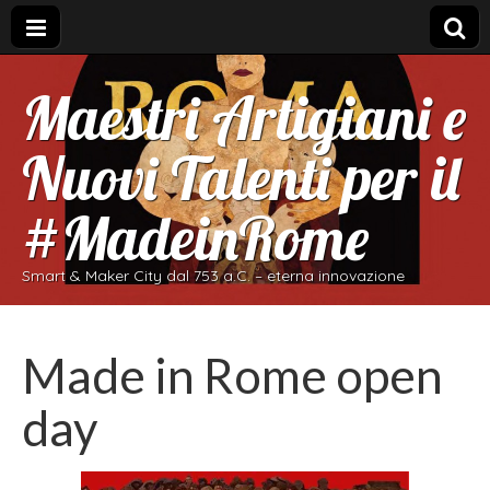
Maestri Artigiani e
Nuovi Talenti per il
#MadeinRome
Smart & Maker City dal 753 a.C. – eterna innovazione
Made in Rome open
day