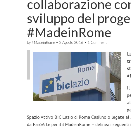
collaborazione con
sviluppo del proget
#MadeinRome
by
#MadeinRome
•
2 Agosto 2016
•
1 Comment
Lu
tr
st
#
Il
pe
at
pa
Spazio Attivo BIC Lazio di Roma Casilino o legate a
da FaròArte per il #MadeinRome – delinea i seguenti 