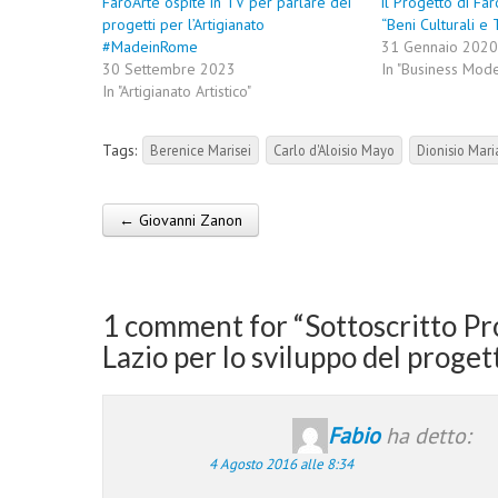
FaròArte ospite in TV per parlare dei
il Progetto di Fa
progetti per l’Artigianato
“Beni Culturali e 
#MadeinRome
31 Gennaio 2020
30 Settembre 2023
In "Business Mode
In "Artigianato Artistico"
Tags:
Berenice Marisei
Carlo d'Aloisio Mayo
Dionisio Mar
← Giovanni Zanon
Post navigation
1 comment for “
Sottoscritto Pr
Lazio per lo sviluppo del prog
Fabio
ha detto:
4 Agosto 2016 alle 8:34