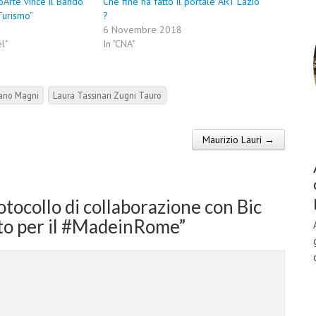
ròArte vince il Bando
Che fine ha fatto il portale ART Lazio
Turismo”
?
6 Novembre 2018
l"
In "CNA"
iano Magni
Laura Tassinari Zugni Tauro
Maurizio Lauri →
otocollo di collaborazione con Bic
etto per il #MadeinRome
”