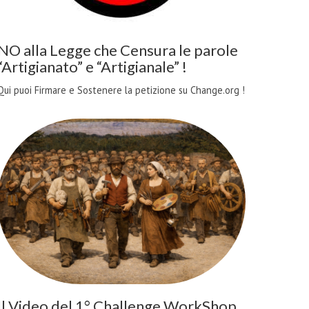
NO alla Legge che Censura le parole
“Artigianato” e “Artigianale” !
Qui puoi Firmare e Sostenere la petizione su Change.org !
Il Video del 1° Challenge WorkShop