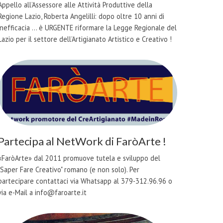
Appello all’Assessore alle Attività Produttive della
Regione Lazio, Roberta Angelilli: dopo oltre 10 anni di
inefficacia ... è URGENTE riformare la Legge Regionale del
Lazio per il settore dell’Artigianato Artistico e Creativo !
Partecipa al NetWork di FaròArte !
«FaròArte» dal 2011 promuove tutela e sviluppo del
"Saper Fare Creativo" romano (e non solo). Per
partecipare contattaci via Whatsapp al 379-312.96.96 o
via e-Mail a info@faroarte.it