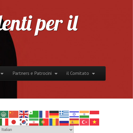
nti per il
Partners e Patrocini
il Comitato