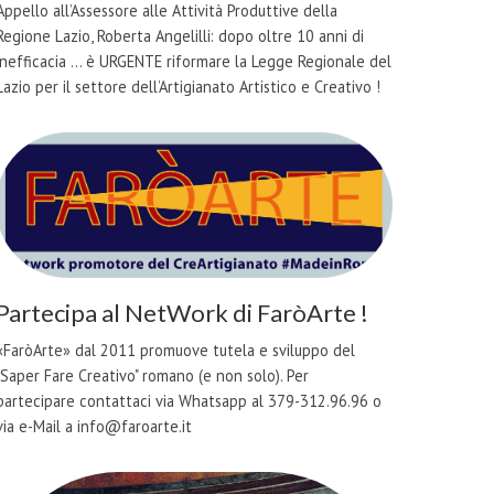
Appello all’Assessore alle Attività Produttive della
Regione Lazio, Roberta Angelilli: dopo oltre 10 anni di
inefficacia ... è URGENTE riformare la Legge Regionale del
Lazio per il settore dell’Artigianato Artistico e Creativo !
Partecipa al NetWork di FaròArte !
«FaròArte» dal 2011 promuove tutela e sviluppo del
"Saper Fare Creativo" romano (e non solo). Per
partecipare contattaci via Whatsapp al 379-312.96.96 o
via e-Mail a info@faroarte.it