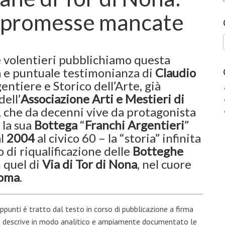
di promesse mancate
 volentieri pubblichiamo questa
va e puntuale testimonianza di
Claudio
gentiere e Storico dell’Arte, già
ell’
Associazione Arti e Mestieri di
, che da decenni vive da protagonista
 la sua
Bottega
“
Franchi Argentieri
”
al
2004
al civico 60 – la “storia” infinita
 di riqualificazione delle
Botteghe
 quel di
Via di Tor di Nona
, nel cuore
oma
.
 appunti è tratto dal testo in corso di pubblicazione a firma
e descrive in modo analitico e ampiamente documentato le