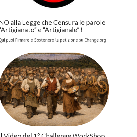
NO alla Legge che Censura le parole
“Artigianato” e “Artigianale” !
Qui puoi Firmare e Sostenere la petizione su Change.org !
Il Video del 1° Challenge WorkShop