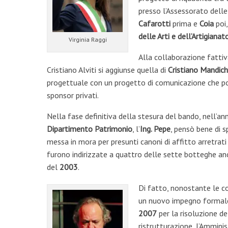
presso l’Assessorato delle
Cafarotti
prima e
Coia
poi,
delle Arti e dell’Artigianat
Virginia Raggi
Alla collaborazione fattiva
Cristiano Alviti si aggiunse quella di
Cristiano Mandich
progettuale con un progetto di comunicazione che po
sponsor privati.
Nella fase definitiva della stesura del bando, nell’a
Dipartimento Patrimonio
, l’
Ing. Pepe
, pensò bene di s
messa in mora per presunti canoni di affitto arretrati 
furono indirizzate a quattro delle sette botteghe an
del
2003
.
Di fatto, nonostante le co
un nuovo impegno formale 
2007
per la risoluzione de
ristrutturazione, l’Ammini