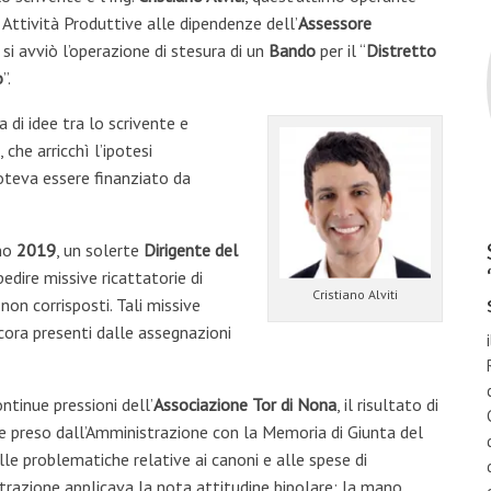
 Attività Produttive alle dipendenze dell’
Assessore
 si avviò l’operazione di stesura di un
Bando
per il “
Distretto
o
”.
 di idee tra lo scrivente e
, che arricchì l’ipotesi
teva essere finanziato da
nno
2019
, un solerte
Dirigente del
pedire missive ricattatorie di
Cristiano Alviti
non corrisposti. Tali missive
cora presenti dalle assegnazioni
ntinue pressioni dell’
Associazione Tor di Nona
, il risultato di
preso dall’Amministrazione con la Memoria di Giunta del
lle problematiche relative ai canoni e alle spese di
strazione applicava la nota attitudine bipolare: la mano