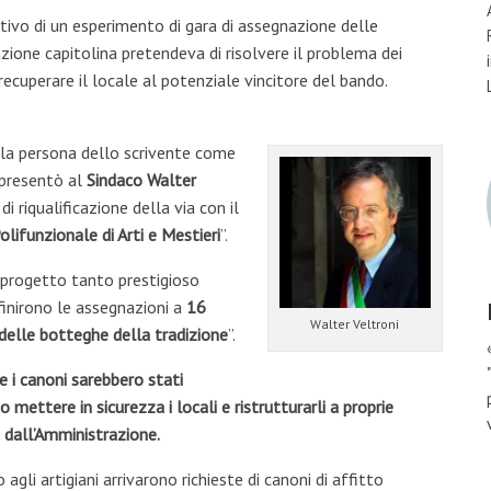
tivo di un esperimento di gara di assegnazione delle
ione capitolina pretendeva di risolvere il problema dei
recuperare il locale al potenziale vincitore del bando.
lla persona dello scrivente come
 presentò al
Sindaco Walter
 di riqualificazione della via con il
lifunzionale di Arti e Mestieri
”.
n progetto tanto prestigioso
inirono le assegnazioni a
16
Walter Veltroni
delle botteghe della tradizione
”.
he i canoni sarebbero stati
 mettere in sicurezza i locali e ristrutturarli a proprie
 dall’Amministrazione.
agli artigiani arrivarono richieste di canoni di affitto