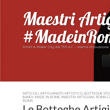
Maestri Artig
#MadeinRo
Smart & Maker City dal 753 a.C. – eterna innovazione
Skip
Ma
ARTICOLI
,
ARTIGIANATO ARTISTICO
,
BOTTEGHE STO
BANDI
,
MADE IN ROME
,
MAESTRI ARTIGIANI
,
ROMA C
ROMA
Le Botteghe Artigi