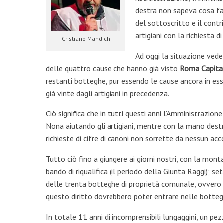
destra non sapeva cosa fa
del sottoscritto e il contr
artigiani con la richiesta 
Cristiano Mandich
Ad oggi la situazione vede 
delle quattro cause che hanno già visto
Roma Capital
restanti botteghe, pur essendo le cause ancora in esse
già vinte dagli artigiani in precedenza.
Ciò significa che in tutti questi anni l’Amministrazione
Nona aiutando gli artigiani, mentre con la mano destra
richieste di cifre di canoni non sorrette da nessun acc
Tutto ciò fino a giungere ai giorni nostri, con la mon
bando di riqualifica (il periodo della Giunta Raggi); se
delle trenta botteghe di proprietà comunale, ovvero 
questo diritto dovrebbero poter entrare nelle botteg
In totale 11 anni di incomprensibili lungaggini, un pe