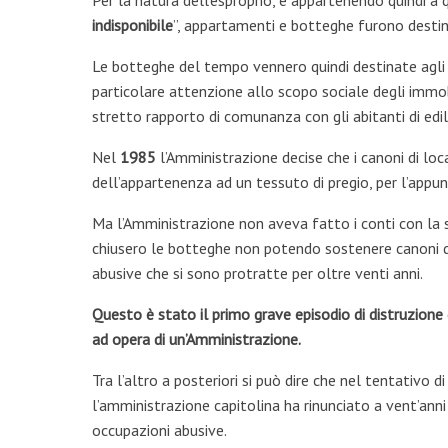
Per la natura dell’esproprio, e appartenendo quindi a q
indisponibile
”, appartamenti e botteghe furono destinati
Le botteghe del tempo vennero quindi destinate agli ar
particolare attenzione allo scopo sociale degli immob
stretto rapporto di comunanza con gli abitanti di edil
Nel
1985
l’Amministrazione decise che i canoni di lo
dell’appartenenza ad un tessuto di pregio, per l’appu
Ma l’Amministrazione non aveva fatto i conti con la so
chiusero le botteghe non potendo sostenere canoni di 
abusive che si sono protratte per oltre venti anni.
Questo è stato il primo grave episodio di distruzione 
ad opera di un’Amministrazione.
Tra l’altro a posteriori si può dire che nel tentativo 
l’amministrazione capitolina ha rinunciato a vent’ann
occupazioni abusive.