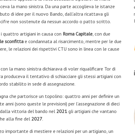
ceva la mano sinistra. Da una parte accoglieva le istanze
ibuto di idee per il nuovo Bando, dall’altra ricattava gli
di cifre non sostenute da nessun accordo o patto scritto.
i quattro artigiani in causa con
Roma Capitale
, con due
e sconfitta
e condannata al risarcimento, mentre per le due
re, le relazioni dei rispettivi CTU sono in linea con le cause
 con la mano sinistra dichiarava di voler riqualificare Tor di
 produceva il tentativo di schiacciare gli stessi artigiani con
ordo stabilito in sede di assegnazione.
tagna che partorisce un topolino: quattro anni per definire un
tte anni (sono queste le previsioni) per l’assegnazione di dieci
dalla vittoria del bando nel
2021
gli artigiani che vantano
he alla fine del
2027
.
zzo importante di mestiere e relazioni per un artigiano, un