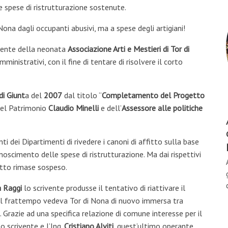
e spese di ristrutturazione sostenute.
i Nona dagli occupanti abusivi, ma a spese degli artigiani!
sidente della neonata
Associazione Arti e Mestieri di Tor di
mministrativi, con il fine di tentare di risolvere il corto
.
i Giunt
a del
2007
dal titolo “
Completamento del Progetto
 del Patrimonio
Claudio Minelli
e dell’
Assessore alle politiche
 dei Dipartimenti di rivedere i canoni di affitto sulla base
conoscimento delle spese di ristrutturazione. Ma dai rispettivi
tto rimase sospeso.
a Raggi
lo scrivente produsse il tentativo di riattivare il
el frattempo vedeva Tor di Nona di nuovo immersa tra
 Grazie ad una specifica relazione di comune interesse per il
lo scrivente e l’Ing.
Cristiano Alviti
, quest’ultimo operante