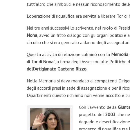
tutt’altro che simbolici e nessun riconoscimento dell
L’operazione di riqualifica era servita a liberare Tor d
Nei tre anni successivi lo scrivente, nel ruolo di Pre
Nona
, avviò un fitto dialogo con gli organi politici e a
circuito che si era generato a danno degli assegnatari
Questa attività di relazione culminò con la
Memoria d
di Tor di Nona
”, a firma degli Assessori alle Politiche
dell’Artigianato Gaetano Rizzo
.
Nella Memoria si dava mandato ai competenti Dirigenti
degli accordi presi in sede di assegnazione e per il ri
Dipartimenti questo richiamo non venne accolto e tu
Con l’avvento della
Giunt
progetto del
2003
, che n
degrado e desertificazione.
progetto di riqualifica tra 