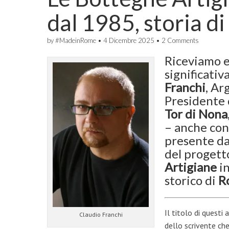
dal 1985, storia 
by
#MadeinRome
•
4 Dicembre 2025
•
2 Comments
Riceviamo e
significati
Franchi
, Ar
Presidente d
Tor di Nona
– anche con
presente d
del progetto
Artigiane
in
storico di
R
Il titolo di questi
Claudio Franchi
dello scrivente ch