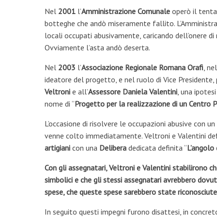
Nel
2001
l’
Amministrazione Comunale
operò il tenta
botteghe che andò miseramente fallito. L’Amministraz
locali occupati abusivamente, caricando dell’onere di 
Ovviamente l’asta andò deserta.
Nel
2003
l’
Associazione Regionale Romana Orafi
, ne
ideatore del progetto, e nel ruolo di Vice Presidente,
Veltroni
e all’
Assessore
Daniela Valentini
, una ipotesi
nome di “
Progetto per la realizzazione di un Centro Po
L’occasione di risolvere le occupazioni abusive con u
venne colto immediatamente. Veltroni e Valentini def
artigiani
con una
Delibera
dedicata definita “
L’angolo 
Con gli assegnatari, Veltroni e Valentini stabilirono c
simbolici e che gli stessi assegnatari avrebbero dovuto
spese, che queste spese sarebbero state riconosciute
In seguito questi impegni furono disattesi, in concreto 