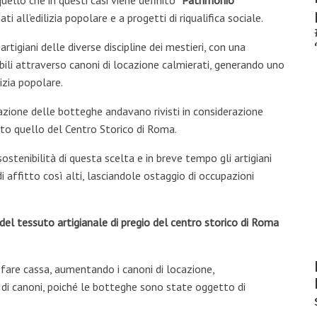
uello che in questi casi viene definito “
Patrimonio
 all’edilizia popolare e a progetti di riqualifica sociale.
tigiani delle diverse discipline dei mestieri, con una
ili attraverso canoni di locazione calmierati, generando uno
izia popolare.
cazione delle botteghe andavano rivisti in considerazione
nto quello del Centro Storico di Roma.
stenibilità di questa scelta e in breve tempo gli artigiani
affitto così alti, lasciandole ostaggio di occupazioni
del tessuto artigianale di pregio del centro storico di Roma
di fare cassa, aumentando i canoni di locazione,
i di canoni, poiché le botteghe sono state oggetto di