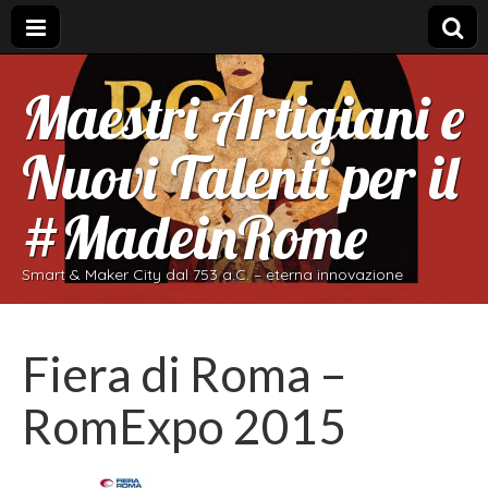
Maestri Artigiani e
Nuovi Talenti per il
#MadeinRome
Smart & Maker City dal 753 a.C. – eterna innovazione
Fiera di Roma –
RomExpo 2015