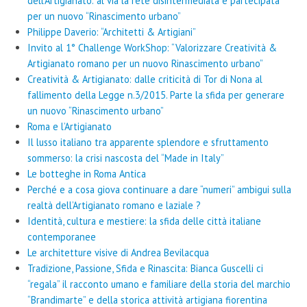
dell’Artigianato: al via la rete disintermediata e partecipata
per un nuovo “Rinascimento urbano”
Philippe Daverio: “Architetti & Artigiani”
Invito al 1° Challenge WorkShop: “Valorizzare Creatività &
Artigianato romano per un nuovo Rinascimento urbano”
Creatività & Artigianato: dalle criticità di Tor di Nona al
fallimento della Legge n.3/2015. Parte la sfida per generare
un nuovo “Rinascimento urbano”
Roma e l’Artigianato
Il lusso italiano tra apparente splendore e sfruttamento
sommerso: la crisi nascosta del “Made in Italy”
Le botteghe in Roma Antica
Perché e a cosa giova continuare a dare “numeri” ambigui sulla
realtà dell’Artigianato romano e laziale ?
Identità, cultura e mestiere: la sfida delle città italiane
contemporanee
Le architetture visive di Andrea Bevilacqua
Tradizione, Passione, Sfida e Rinascita: Bianca Guscelli ci
“regala” il racconto umano e familiare della storia del marchio
“Brandimarte” e della storica attività artigiana fiorentina