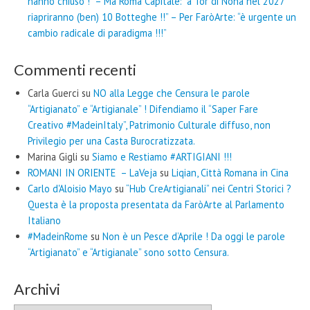
hanno chiuso !” – Ma Roma Capitale: “a Tor di Nona nel 2027
riapriranno (ben) 10 Botteghe !!” – Per FaròArte: “è urgente un
cambio radicale di paradigma !!!”
Commenti recenti
Carla Guerci
su
NO alla Legge che Censura le parole
“Artigianato” e “Artigianale” ! Difendiamo il “Saper Fare
Creativo #MadeinItaly”, Patrimonio Culturale diffuso, non
Privilegio per una Casta Burocratizzata.
Marina Gigli
su
Siamo e Restiamo #ARTIGIANI !!!
ROMANI IN ORIENTE – LaVeja
su
Liqian, Città Romana in Cina
Carlo d'Aloisio Mayo
su
“Hub CreArtigianali” nei Centri Storici ?
Questa è la proposta presentata da FaròArte al Parlamento
Italiano
#MadeinRome
su
Non è un Pesce d’Aprile ! Da oggi le parole
“Artigianato” e “Artigianale” sono sotto Censura.
Archivi