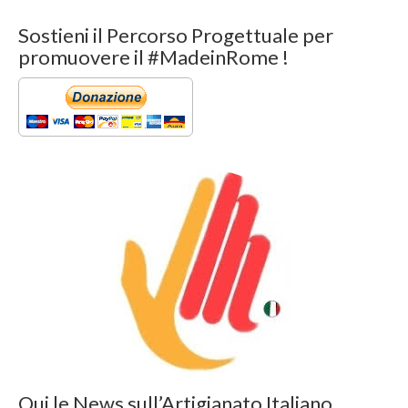
Sostieni il Percorso Progettuale per
promuovere il #MadeinRome !
Qui le News sull’Artigianato Italiano