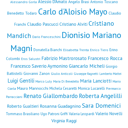
Alessio D'Amato
Angelo Brasi
Antonio Toscano
Alessandro Gorla
Carlo d'Aloisio Mayo
Benedetto Todaro
Claudio
Cristiano
Claudio Pascucci
Cristiano Alviti
Franchi
Dionisio Mariano
Mandich
Dario Franceschini
Magni
Erino
Donatella Bianchi
Elisabetta Trenta
Enrico Tiero
Fabrizio Mastrorosato
Francesco Rocca
Colombi
Eros Salustri
Francesco Saverio Aymonino
Giancarlo Micheli
Giorgio
Giovanni Zanon
Battistelli
Giulio Anticoli
Giuseppe Ragnetti
Lamberto Mattei
Luigi Gentili
Maria Lanciotti
Marco Luly
Mario
Maria Di Benedetto
Mauro Mannocchi
Monica Lucarelli
Michela Cesaretti
Ciarla
Piermarco
Renato Giallombardo
Roberta Angelilli
Parracciani
Sara Domenici
Rosanna Guadagnino
Roberto Gualtieri
Valerio Novelli
Tommaso Brasiliano
Ugo Patroni Griffi
Valeria Leopardi
Virginia Raggi