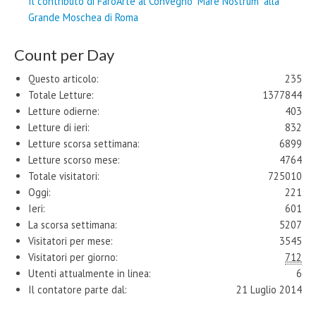
Il contributo di FaròArte al Convegno "Mare Nostrum" alla
Grande Moschea di Roma
Count per Day
Questo articolo:
235
Totale Letture:
1377844
Letture odierne:
403
Letture di ieri:
832
Letture scorsa settimana:
6899
Letture scorso mese:
4764
Totale visitatori:
725010
Oggi:
221
Ieri:
601
La scorsa settimana:
5207
Visitatori per mese:
3545
Visitatori per giorno:
712
Utenti attualmente in linea:
6
Il contatore parte dal:
21 Luglio 2014