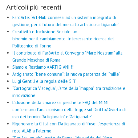
Articoli più recenti
FaròArte: “Art-Hub connessi ad un sistema integrato di
gestione, per il futuro del mercato artistico-artigianale”
Creatività e Inclusione Sociale: un
binomio per il cambiamento. Interessante ricerca del
Politecnico di Torino
Il contributo di FaròArte al Convegno “Mare Nostrum” alla
Grande Moschea di Roma
Siamo e Restiamo #ARTIGIANI !!!
Artigianato “bene comune”: la nuova partenza dei “mille”
Luigi Gentili e la regola delle 5 “i”
“Cartografica Visceglia”, l’arte della “mappa” tra tradizione e
innovazione
L’illusione della chiarezza: perché le FAQ del MIMIT
confermano l’anacronismo della legge sul Diritto/Divieto di
uso dei termini “Artigianato” e “Artigianale”
Rigenerare la Città con l’Artigianato diffuso: l’esperienza di
rete ALAB a Palermo
“DevArt Jewels”: parte da Roma l’idea-sfida del “fare