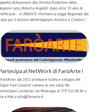
Appello all’Assessore alle Attività Produttive della
Regione Lazio, Roberta Angelilli: dopo oltre 10 anni di
inefficacia ... è URGENTE riformare la Legge Regionale del
Lazio per il settore dell’Artigianato Artistico e Creativo !
Partecipa al NetWork di FaròArte !
«FaròArte» dal 2011 promuove tutela e sviluppo del
"Saper Fare Creativo" romano (e non solo). Per
partecipare contattaci via Whatsapp al 379-312.96.96 o
via e-Mail a info@faroarte.it