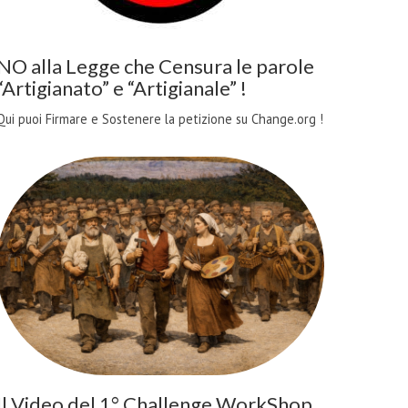
NO alla Legge che Censura le parole
“Artigianato” e “Artigianale” !
Qui puoi Firmare e Sostenere la petizione su Change.org !
Il Video del 1° Challenge WorkShop