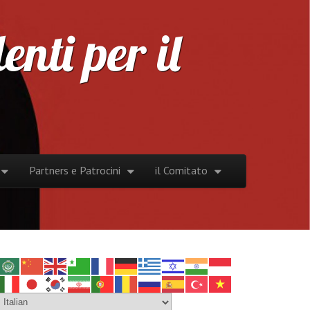
nti per il
Partners e Patrocini
il Comitato