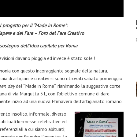
el progetto per il “Made in Rome”:
pere e del Fare – Foro del Fare Creativo
a sostegno dell’Idea capitale per Roma
evisioni davano pioggia ed invece è stato sole !
monia con questo incoraggiante segnale della natura,
naia di artigiani e creativi si sono ritrovati sabato pomeriggio
pen day
del “Made in Rome”, rianimando la suggestiva corte
iana di via Margutta 51, con l’obiettivo comune di dare
ente inizio ad una nuova Primavera dell’artigianato romano.
ento insolito, informale, diverso
 abituali kermesse celebrative ed
referenziali a cui siamo abituati;
proprio per favorire l’incontro, la