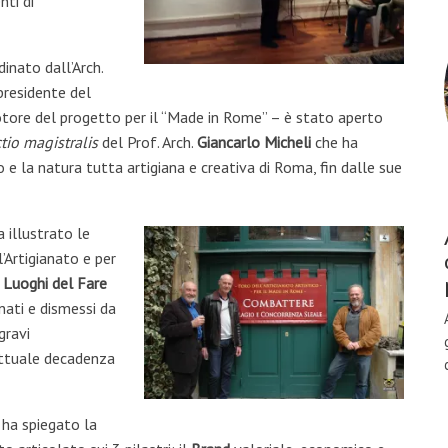
nti di
inato dall’Arch.
residente del
ore del progetto per il “Made in Rome” – è stato aperto
ctio magistralis
del Prof. Arch.
Giancarlo Micheli
che ha
 e la natura tutta artigiana e creativa di Roma, fin dalle sue
 illustrato le
l’Artigianato e per
i
Luoghi del Fare
nati e dismessi da
gravi
’attuale decadenza
ha spiegato la