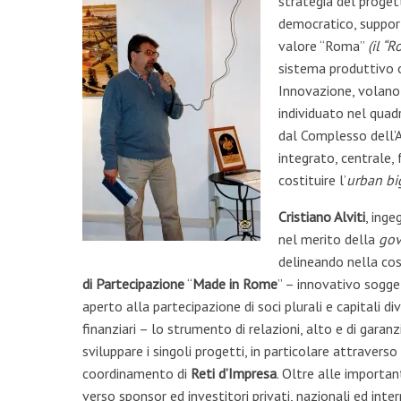
strategia del progett
democratico, support
valore “Roma”
(il “
sistema produttivo o
Innovazione, volano
individuato nel qua
dal Complesso dell’A
integrato, centrale, f
costituire l’
urban
bi
Cristiano Alviti
, inge
nel merito della
gov
delineando nella co
di Partecipazione
“
Made in Rome
” – innovativo sogge
aperto alla partecipazione di soci plurali e capitali d
finanziari – lo strumento di relazioni, alto e di garanz
sviluppare i singoli progetti, in particolare attravers
coordinamento di
Reti d’Impresa
. Oltre alle importan
verso sponsor ed investitori privati, nazionali ed inter