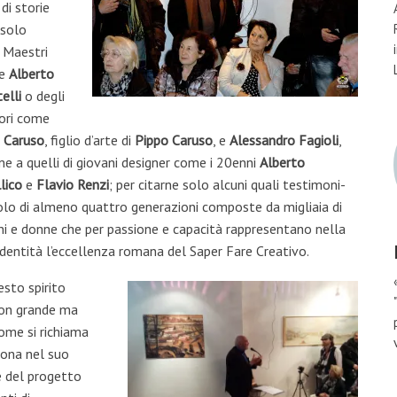
di storie
 solo
 Maestri
e
Alberto
elli
o degli
ori come
 Caruso
, figlio d’arte di
Pippo Caruso
, e
Alessandro Fagioli
,
me a quelli di giovani designer come i 20enni
Alberto
lico
e
Flavio Renzi
; per citarne solo alcuni quali testimoni-
lo di almeno quattro generazioni composte da migliaia di
i e donne che per passione e capacità rappresentano nella
identità l’eccellenza romana del Saper Fare Creativo.
esto spirito
 non grande ma
nome si richiama
iona nel suo
e del progetto