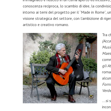
conoscenza reciproca, lo scambio di idee, la condivis
intorno ai temi del progetto per il “Made in Rome”, un
visione strategica del settore, con l’ambizione di rige
artistico e creativo romano.
Tra c
(Acc
Music
Maes
comm
gli A
roma
alcun
Forni
Verde
….si 
incon