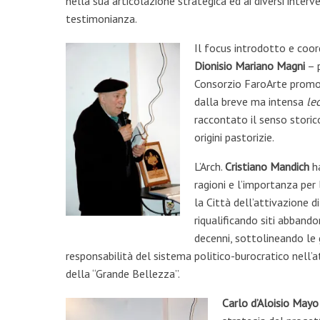
nella sua articolazione strategica ed ai diversi interve
testimonianza.
Il focus introdotto e coord
Dionisio Mariano Magni
– p
Consorzio FaroArte promot
dalla breve ma intensa
le
raccontato il senso storico
origini pastorizie.
L’Arch.
Cristiano Mandich
ha
ragioni e l’importanza per 
la Città dell’attivazione d
riqualificando siti abbando
decenni, sottolineando le 
responsabilità del sistema politico-burocratico nell
della “Grande Bellezza”.
Carlo d’Aloisio Mayo