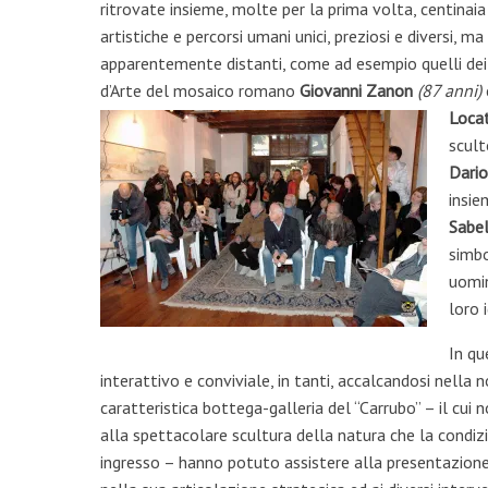
ritrovate insieme, molte per la prima volta, centinaia 
artistiche e percorsi umani unici, preziosi e diversi, ma
apparentemente distanti, come ad esempio quelli dei
d’Arte del mosaico romano
Giovanni Zanon
(87 anni)
Locat
scult
Dario
insie
Sabel
simbo
uomin
loro 
In qu
interattivo e conviviale, in tanti, accalcandosi nella
caratteristica bottega-galleria del “Carrubo” – il cui 
alla spettacolare scultura della natura che la condiz
ingresso – hanno potuto assistere alla presentazion