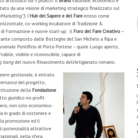
o articolato sui 3 pilastri: il
Brand
valoriale, economico e
ato da una visione di marketing strategico finalizzato sul
RoMarketing”)
; l’
Hub
del Sapere e del Fare
inteso come
rizzontale, co-working incubatore di Tradizione &
 di Formazione e nuove start-up; il
Foro del Fare Creativo
–
drante composto dalle Botteghe del San Michele a Ripa e
rsenale Pontificio di Porta Portese – quale Luogo aperto,
ruibile, visibile e riconoscibile, capace di
g bang
del nuovo Rinascimento dell’Artigianato romano.
gnere gestionale, è entrato
ernance
del progetto,
stituzione della
Fondazione
tto giuridico no-profit
iversi, non solo economico-
ia in grado di sostenere e
o la promozione ed il
ti potenzialità attrattive
nazionali, nella sfera