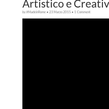
Artistico e Creat
by
#MadeinRome
•
23 Marzo 2015
•
1 Comment