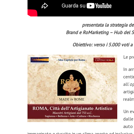
presentata la strategia d
Brand e RoMarketing – Hub del Sa
Obiettivo: verso i 5.000 voti 
Le pr
In ar
centi
all’
o
artig
realm
Un ev
dalle
auto 
immaginato e riuscito in un clima aperto ed inclusivo, 