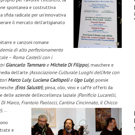
ione spontanea e costruttiva
a sfida radicale per un’innovativa
nerare il mercato dell’artigianato
hitarre e canzoni romane
ademia di alto perfezionamento
ale – Roma Castelli con i
tri
Giancarlo Tammaro
e
Michele Di Filippo
)
, maschere e
edia dell’arte
(Associazione Culturale Luoghi dell’Arte con
ttori
Marco Luly
,
Luciana Cadispoli
e
Ugo Luly
)
, poesie
nesche
(
Eros
Salustri
)
, pinsa, olio, vino e caffè offerti da
e delle aziende dell’eccellenza laziale
(Panificio Lucarelli,
 Di Marco, Frantoio Paolocci, Cantina Cincinnato, il Chicco
)
, …
sono
trate e