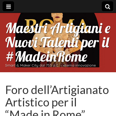
Maestri Artigiani e
Nuovi Talenti per il
#MadeinRome
Smart & Maker City dal 753 a.C. – eterna innovazione
Foro dell’Artigianato
Artistico per il
“Made in Rome”