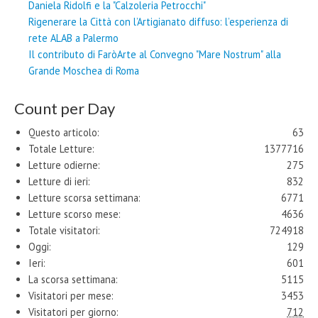
Daniela Ridolfi e la "Calzoleria Petrocchi"
Rigenerare la Città con l’Artigianato diffuso: l’esperienza di
rete ALAB a Palermo
Il contributo di FaròArte al Convegno "Mare Nostrum" alla
Grande Moschea di Roma
Count per Day
Questo articolo:
63
Totale Letture:
1377716
Letture odierne:
275
Letture di ieri:
832
Letture scorsa settimana:
6771
Letture scorso mese:
4636
Totale visitatori:
724918
Oggi:
129
Ieri:
601
La scorsa settimana:
5115
Visitatori per mese:
3453
Visitatori per giorno:
712