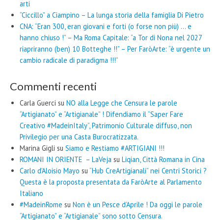
arti
“Ciccillo” a Ciampino – La lunga storia della famiglia Di Pietro
CNA: “Eran 300, eran giovani e forti (o forse non più) … e
hanno chiuso !” – Ma Roma Capitale: “a Tor di Nona nel 2027
riapriranno (ben) 10 Botteghe !!” – Per FaròArte: “è urgente un
cambio radicale di paradigma !!!”
Commenti recenti
Carla Guerci
su
NO alla Legge che Censura le parole
“Artigianato” e “Artigianale” ! Difendiamo il “Saper Fare
Creativo #MadeinItaly”, Patrimonio Culturale diffuso, non
Privilegio per una Casta Burocratizzata.
Marina Gigli
su
Siamo e Restiamo #ARTIGIANI !!!
ROMANI IN ORIENTE – LaVeja
su
Liqian, Città Romana in Cina
Carlo d'Aloisio Mayo
su
“Hub CreArtigianali” nei Centri Storici ?
Questa è la proposta presentata da FaròArte al Parlamento
Italiano
#MadeinRome
su
Non è un Pesce d’Aprile ! Da oggi le parole
“Artigianato” e “Artigianale” sono sotto Censura.