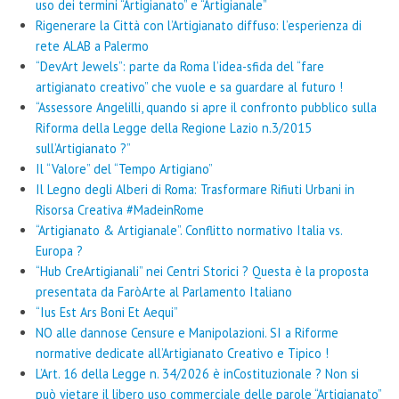
uso dei termini “Artigianato” e “Artigianale”
Rigenerare la Città con l’Artigianato diffuso: l’esperienza di
rete ALAB a Palermo
“DevArt Jewels”: parte da Roma l’idea-sfida del “fare
artigianato creativo” che vuole e sa guardare al futuro !
“Assessore Angelilli, quando si apre il confronto pubblico sulla
Riforma della Legge della Regione Lazio n.3/2015
sull’Artigianato ?”
Il “Valore” del “Tempo Artigiano”
Il Legno degli Alberi di Roma: Trasformare Rifiuti Urbani in
Risorsa Creativa #MadeinRome
“Artigianato & Artigianale”. Conflitto normativo Italia vs.
Europa ?
“Hub CreArtigianali” nei Centri Storici ? Questa è la proposta
presentata da FaròArte al Parlamento Italiano
“Ius Est Ars Boni Et Aequi”
NO alle dannose Censure e Manipolazioni. SI a Riforme
normative dedicate all’Artigianato Creativo e Tipico !
L’Art. 16 della Legge n. 34/2026 è inCostituzionale ? Non si
può vietare il libero uso commerciale delle parole “Artigianato”