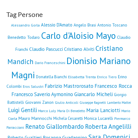
Tag Persone
Alessio D'Amato
Angelo Brasi
Antonio Toscano
Alessandro Gorla
Carlo d'Aloisio Mayo
Benedetto Todaro
Claudio
Cristiano
Claudio Pascucci
Cristiano Alviti
Franchi
Dionisio Mariano
Mandich
Dario Franceschini
Magni
Erino
Donatella Bianchi
Elisabetta Trenta
Enrico Tiero
Fabrizio Mastrorosato
Francesco Rocca
Colombi
Eros Salustri
Francesco Saverio Aymonino
Giancarlo Micheli
Giorgio
Giovanni Zanon
Battistelli
Giulio Anticoli
Giuseppe Ragnetti
Lamberto Mattei
Luigi Gentili
Maria Lanciotti
Marco Luly
Mario
Maria Di Benedetto
Mauro Mannocchi
Monica Lucarelli
Michela Cesaretti
Ciarla
Piermarco
Renato Giallombardo
Roberta Angelilli
Parracciani
Sara Domenici
Rosanna Guadagnino
Roberto Gualtieri