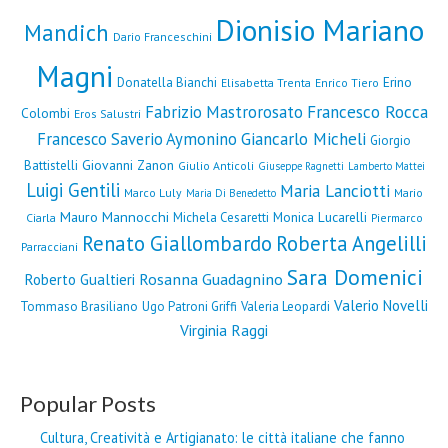
Dionisio Mariano
Mandich
Dario Franceschini
Magni
Erino
Donatella Bianchi
Elisabetta Trenta
Enrico Tiero
Fabrizio Mastrorosato
Francesco Rocca
Colombi
Eros Salustri
Francesco Saverio Aymonino
Giancarlo Micheli
Giorgio
Giovanni Zanon
Battistelli
Giulio Anticoli
Giuseppe Ragnetti
Lamberto Mattei
Luigi Gentili
Maria Lanciotti
Marco Luly
Mario
Maria Di Benedetto
Mauro Mannocchi
Monica Lucarelli
Michela Cesaretti
Ciarla
Piermarco
Renato Giallombardo
Roberta Angelilli
Parracciani
Sara Domenici
Rosanna Guadagnino
Roberto Gualtieri
Valerio Novelli
Tommaso Brasiliano
Ugo Patroni Griffi
Valeria Leopardi
Virginia Raggi
Popular Posts
Cultura, Creatività e Artigianato: le città italiane che fanno