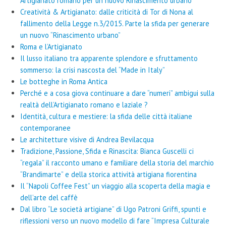
Artigianato romano per un nuovo Rinascimento urbano”
Creatività & Artigianato: dalle criticità di Tor di Nona al
fallimento della Legge n.3/2015. Parte la sfida per generare
un nuovo “Rinascimento urbano”
Roma e l’Artigianato
Il lusso italiano tra apparente splendore e sfruttamento
sommerso: la crisi nascosta del “Made in Italy”
Le botteghe in Roma Antica
Perché e a cosa giova continuare a dare “numeri” ambigui sulla
realtà dell’Artigianato romano e laziale ?
Identità, cultura e mestiere: la sfida delle città italiane
contemporanee
Le architetture visive di Andrea Bevilacqua
Tradizione, Passione, Sfida e Rinascita: Bianca Guscelli ci
“regala” il racconto umano e familiare della storia del marchio
“Brandimarte” e della storica attività artigiana fiorentina
Il “Napoli Coffee Fest” un viaggio alla scoperta della magia e
dell’arte del caffè
Dal libro “Le società artigiane” di Ugo Patroni Griffi, spunti e
riflessioni verso un nuovo modello di fare “Impresa Culturale