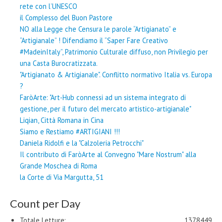
rete con l’UNESCO
il Complesso del Buon Pastore
NO alla Legge che Censura le parole “Artigianato” e
“Artigianale” ! Difendiamo il “Saper Fare Creativo
#MadeinItaly”, Patrimonio Culturale diffuso, non Privilegio per
una Casta Burocratizzata.
"Artigianato & Artigianale". Conflitto normativo Italia vs. Europa
?
FaròArte: "Art-Hub connessi ad un sistema integrato di
gestione, per il futuro del mercato artistico-artigianale"
Liqian, Città Romana in Cina
Siamo e Restiamo #ARTIGIANI !!!
Daniela Ridolfi e la "Calzoleria Petrocchi"
Il contributo di FaròArte al Convegno "Mare Nostrum" alla
Grande Moschea di Roma
la Corte di Via Margutta, 51
Count per Day
Totale Letture:
1378449