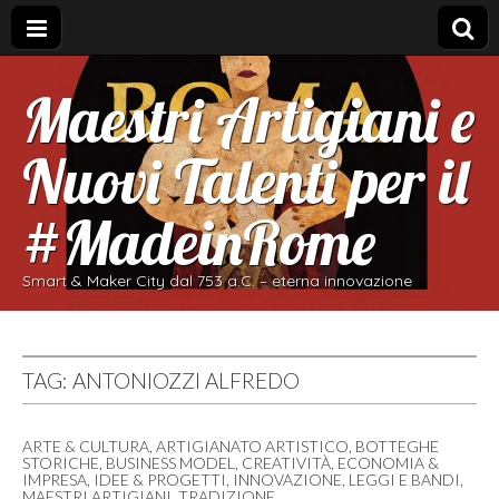
Maestri Artigiani e
Nuovi Talenti per il
#MadeinRome
Smart & Maker City dal 753 a.C. – eterna innovazione
TAG:
ANTONIOZZI ALFREDO
ARTE & CULTURA
,
ARTIGIANATO ARTISTICO
,
BOTTEGHE
STORICHE
,
BUSINESS MODEL
,
CREATIVITÀ
,
ECONOMIA &
IMPRESA
,
IDEE & PROGETTI
,
INNOVAZIONE
,
LEGGI E BANDI
,
MAESTRI ARTIGIANI
,
TRADIZIONE