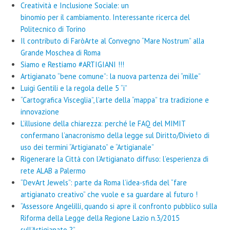
Creatività e Inclusione Sociale: un
binomio per il cambiamento. Interessante ricerca del
Politecnico di Torino
Il contributo di FaròArte al Convegno “Mare Nostrum” alla
Grande Moschea di Roma
Siamo e Restiamo #ARTIGIANI !!!
Artigianato “bene comune”: la nuova partenza dei “mille”
Luigi Gentili e la regola delle 5 “i”
“Cartografica Visceglia”, l’arte della “mappa” tra tradizione e
innovazione
L’illusione della chiarezza: perché le FAQ del MIMIT
confermano l’anacronismo della legge sul Diritto/Divieto di
uso dei termini “Artigianato” e “Artigianale”
Rigenerare la Città con l’Artigianato diffuso: l’esperienza di
rete ALAB a Palermo
“DevArt Jewels”: parte da Roma l’idea-sfida del “fare
artigianato creativo” che vuole e sa guardare al futuro !
“Assessore Angelilli, quando si apre il confronto pubblico sulla
Riforma della Legge della Regione Lazio n.3/2015
sull’Artigianato ?”