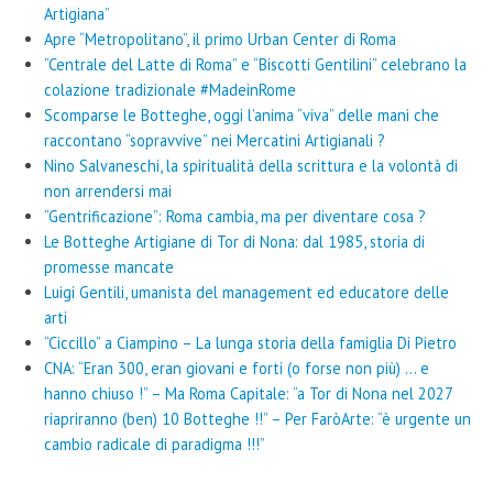
Artigiana”
Apre “Metropolitano”, il primo Urban Center di Roma
“Centrale del Latte di Roma” e “Biscotti Gentilini” celebrano la
colazione tradizionale #MadeinRome
Scomparse le Botteghe, oggi l’anima “viva” delle mani che
raccontano “sopravvive” nei Mercatini Artigianali ?
Nino Salvaneschi, la spiritualità della scrittura e la volontà di
non arrendersi mai
“Gentrificazione”: Roma cambia, ma per diventare cosa ?
Le Botteghe Artigiane di Tor di Nona: dal 1985, storia di
promesse mancate
Luigi Gentili, umanista del management ed educatore delle
arti
“Ciccillo” a Ciampino – La lunga storia della famiglia Di Pietro
CNA: “Eran 300, eran giovani e forti (o forse non più) … e
hanno chiuso !” – Ma Roma Capitale: “a Tor di Nona nel 2027
riapriranno (ben) 10 Botteghe !!” – Per FaròArte: “è urgente un
cambio radicale di paradigma !!!”