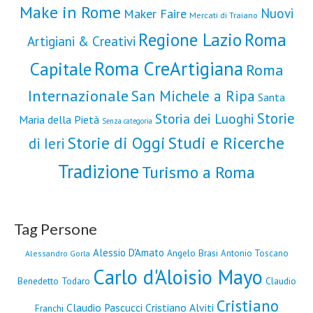
Make in Rome
Nuovi
Maker Faire
Mercati di Traiano
Roma
Regione Lazio
Artigiani & Creativi
Roma CreArtigiana
Capitale
Roma
Internazionale
San Michele a Ripa
Santa
Storie
Storia dei Luoghi
Maria della Pietà
Senza categoria
Storie di Oggi
Studi e Ricerche
di Ieri
Tradizione
Turismo a Roma
Tag Persone
Alessio D'Amato
Angelo Brasi
Antonio Toscano
Alessandro Gorla
Carlo d'Aloisio Mayo
Benedetto Todaro
Claudio
Cristiano
Claudio Pascucci
Cristiano Alviti
Franchi