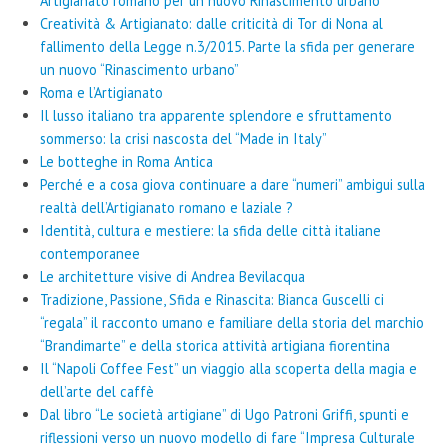
Artigianato romano per un nuovo Rinascimento urbano”
Creatività & Artigianato: dalle criticità di Tor di Nona al
fallimento della Legge n.3/2015. Parte la sfida per generare
un nuovo “Rinascimento urbano”
Roma e l’Artigianato
Il lusso italiano tra apparente splendore e sfruttamento
sommerso: la crisi nascosta del “Made in Italy”
Le botteghe in Roma Antica
Perché e a cosa giova continuare a dare “numeri” ambigui sulla
realtà dell’Artigianato romano e laziale ?
Identità, cultura e mestiere: la sfida delle città italiane
contemporanee
Le architetture visive di Andrea Bevilacqua
Tradizione, Passione, Sfida e Rinascita: Bianca Guscelli ci
“regala” il racconto umano e familiare della storia del marchio
“Brandimarte” e della storica attività artigiana fiorentina
Il “Napoli Coffee Fest” un viaggio alla scoperta della magia e
dell’arte del caffè
Dal libro “Le società artigiane” di Ugo Patroni Griffi, spunti e
riflessioni verso un nuovo modello di fare “Impresa Culturale