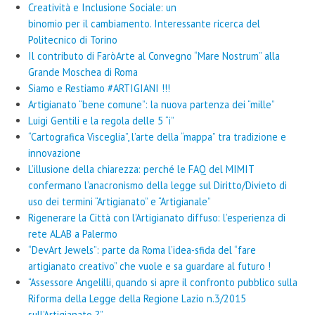
Creatività e Inclusione Sociale: un
binomio per il cambiamento. Interessante ricerca del
Politecnico di Torino
Il contributo di FaròArte al Convegno “Mare Nostrum” alla
Grande Moschea di Roma
Siamo e Restiamo #ARTIGIANI !!!
Artigianato “bene comune”: la nuova partenza dei “mille”
Luigi Gentili e la regola delle 5 “i”
“Cartografica Visceglia”, l’arte della “mappa” tra tradizione e
innovazione
L’illusione della chiarezza: perché le FAQ del MIMIT
confermano l’anacronismo della legge sul Diritto/Divieto di
uso dei termini “Artigianato” e “Artigianale”
Rigenerare la Città con l’Artigianato diffuso: l’esperienza di
rete ALAB a Palermo
“DevArt Jewels”: parte da Roma l’idea-sfida del “fare
artigianato creativo” che vuole e sa guardare al futuro !
“Assessore Angelilli, quando si apre il confronto pubblico sulla
Riforma della Legge della Regione Lazio n.3/2015
sull’Artigianato ?”