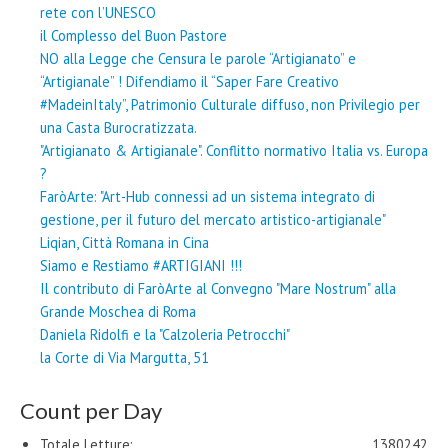
rete con l’UNESCO
il Complesso del Buon Pastore
NO alla Legge che Censura le parole “Artigianato” e
“Artigianale” ! Difendiamo il “Saper Fare Creativo
#MadeinItaly”, Patrimonio Culturale diffuso, non Privilegio per
una Casta Burocratizzata.
"Artigianato & Artigianale". Conflitto normativo Italia vs. Europa
?
FaròArte: "Art-Hub connessi ad un sistema integrato di
gestione, per il futuro del mercato artistico-artigianale"
Liqian, Città Romana in Cina
Siamo e Restiamo #ARTIGIANI !!!
Il contributo di FaròArte al Convegno "Mare Nostrum" alla
Grande Moschea di Roma
Daniela Ridolfi e la "Calzoleria Petrocchi"
la Corte di Via Margutta, 51
Count per Day
Totale Letture:
1380242