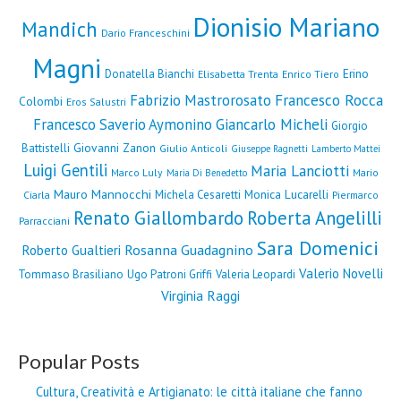
Dionisio Mariano
Mandich
Dario Franceschini
Magni
Erino
Donatella Bianchi
Elisabetta Trenta
Enrico Tiero
Fabrizio Mastrorosato
Francesco Rocca
Colombi
Eros Salustri
Francesco Saverio Aymonino
Giancarlo Micheli
Giorgio
Giovanni Zanon
Battistelli
Giulio Anticoli
Giuseppe Ragnetti
Lamberto Mattei
Luigi Gentili
Maria Lanciotti
Marco Luly
Mario
Maria Di Benedetto
Mauro Mannocchi
Monica Lucarelli
Michela Cesaretti
Ciarla
Piermarco
Renato Giallombardo
Roberta Angelilli
Parracciani
Sara Domenici
Rosanna Guadagnino
Roberto Gualtieri
Valerio Novelli
Tommaso Brasiliano
Ugo Patroni Griffi
Valeria Leopardi
Virginia Raggi
Popular Posts
Cultura, Creatività e Artigianato: le città italiane che fanno