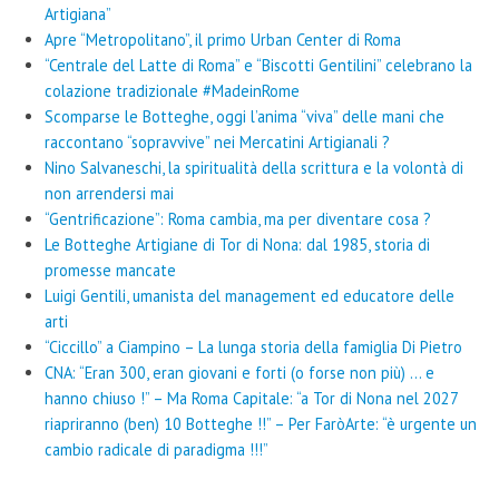
Artigiana”
Apre “Metropolitano”, il primo Urban Center di Roma
“Centrale del Latte di Roma” e “Biscotti Gentilini” celebrano la
colazione tradizionale #MadeinRome
Scomparse le Botteghe, oggi l’anima “viva” delle mani che
raccontano “sopravvive” nei Mercatini Artigianali ?
Nino Salvaneschi, la spiritualità della scrittura e la volontà di
non arrendersi mai
“Gentrificazione”: Roma cambia, ma per diventare cosa ?
Le Botteghe Artigiane di Tor di Nona: dal 1985, storia di
promesse mancate
Luigi Gentili, umanista del management ed educatore delle
arti
“Ciccillo” a Ciampino – La lunga storia della famiglia Di Pietro
CNA: “Eran 300, eran giovani e forti (o forse non più) … e
hanno chiuso !” – Ma Roma Capitale: “a Tor di Nona nel 2027
riapriranno (ben) 10 Botteghe !!” – Per FaròArte: “è urgente un
cambio radicale di paradigma !!!”