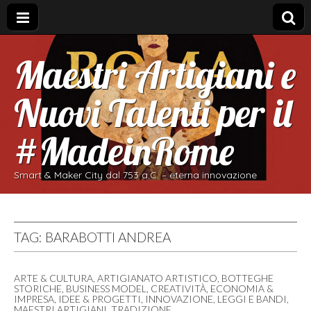
Maestri Artigiani e
Nuovi Talenti per il
#MadeinRome
Smart & Maker City dal 753 a.C. – eterna innovazione
TAG:
BARABOTTI ANDREA
ARTE & CULTURA
,
ARTIGIANATO ARTISTICO
,
BOTTEGHE
STORICHE
,
BUSINESS MODEL
,
CREATIVITÀ
,
ECONOMIA &
IMPRESA
,
IDEE & PROGETTI
,
INNOVAZIONE
,
LEGGI E BANDI
,
MAESTRI ARTIGIANI
,
TRADIZIONE