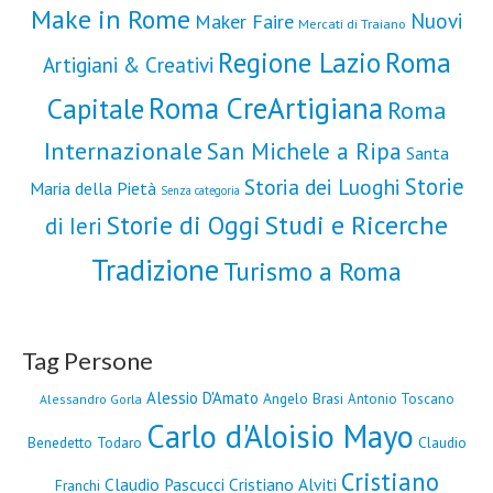
Make in Rome
Nuovi
Maker Faire
Mercati di Traiano
Roma
Regione Lazio
Artigiani & Creativi
Roma CreArtigiana
Capitale
Roma
Internazionale
San Michele a Ripa
Santa
Storie
Storia dei Luoghi
Maria della Pietà
Senza categoria
Storie di Oggi
Studi e Ricerche
di Ieri
Tradizione
Turismo a Roma
Tag Persone
Alessio D'Amato
Angelo Brasi
Antonio Toscano
Alessandro Gorla
Carlo d'Aloisio Mayo
Benedetto Todaro
Claudio
Cristiano
Claudio Pascucci
Cristiano Alviti
Franchi