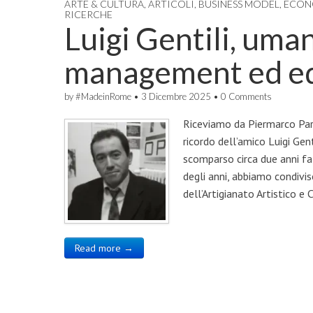
ARTE & CULTURA
,
ARTICOLI
,
BUSINESS MODEL
,
ECON
RICERCHE
Luigi Gentili, uman
management ed edu
by
#MadeinRome
•
3 Dicembre 2025
•
0 Comments
Riceviamo da Piermarco Parr
ricordo dell’amico Luigi Ge
scomparso circa due anni fa
degli anni, abbiamo condivi
dell’Artigianato Artistico e 
Read more →