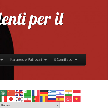
nti per il
Partners e Patrocini
il Comitato