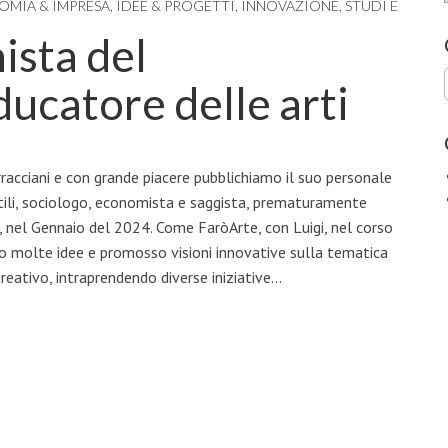
OMIA & IMPRESA
,
IDEE & PROGETTI
,
INNOVAZIONE
,
STUDI E
ista del
catore delle arti
acciani e con grande piacere pubblichiamo il suo personale
ntili, sociologo, economista e saggista, prematuramente
, nel Gennaio del 2024. Come FaròArte, con Luigi, nel corso
so molte idee e promosso visioni innovative sulla tematica
Creativo, intraprendendo diverse iniziative…