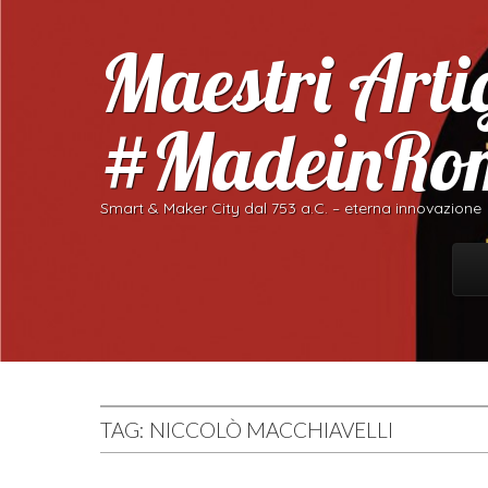
Maestri Artig
#MadeinRo
Smart & Maker City dal 753 a.C. – eterna innovazione
Skip
Ma
TAG:
NICCOLÒ MACCHIAVELLI