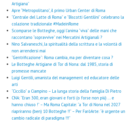
Artigiana”
Apre “Metropolitano”, il primo Urban Center di Roma
“Centrale del Latte di Roma” e “Biscotti Gentilini” celebrano la
colazione tradizionale #MadeinRome
Scomparse le Botteghe, oggi l’anima “viva” delle mani che
raccontano “sopravvive” nei Mercatini Artigianali ?
Nino Salvaneschi, la spiritualità della scrittura e la volontà di
non arrendersi mai
“Gentrificazione”: Roma cambia, ma per diventare cosa ?
Le Botteghe Artigiane di Tor di Nona: dal 1985, storia di
promesse mancate
Luigi Gentili, umanista del management ed educatore delle
arti
“Ciccillo” a Ciampino – La lunga storia della famiglia Di Pietro
CNA: “Eran 300, eran giovani e forti (o forse non più) … e
hanno chiuso !” – Ma Roma Capitale: “a Tor di Nona nel 2027
riapriranno (ben) 10 Botteghe !!” – Per FaròArte: “è urgente un
cambio radicale di paradigma !!!”