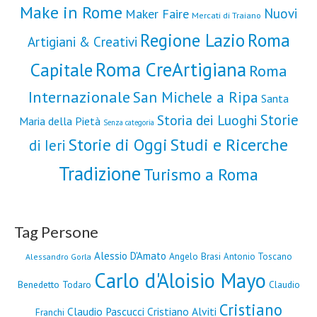
Make in Rome
Nuovi
Maker Faire
Mercati di Traiano
Roma
Regione Lazio
Artigiani & Creativi
Roma CreArtigiana
Capitale
Roma
Internazionale
San Michele a Ripa
Santa
Storie
Storia dei Luoghi
Maria della Pietà
Senza categoria
Storie di Oggi
Studi e Ricerche
di Ieri
Tradizione
Turismo a Roma
Tag Persone
Alessio D'Amato
Angelo Brasi
Antonio Toscano
Alessandro Gorla
Carlo d'Aloisio Mayo
Benedetto Todaro
Claudio
Cristiano
Claudio Pascucci
Cristiano Alviti
Franchi