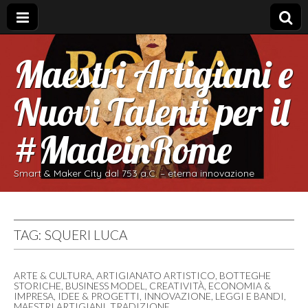
Maestri Artigiani e
Nuovi Talenti per il
#MadeinRome
Smart & Maker City dal 753 a.C. – eterna innovazione
TAG:
SQUERI LUCA
ARTE & CULTURA
,
ARTIGIANATO ARTISTICO
,
BOTTEGHE
STORICHE
,
BUSINESS MODEL
,
CREATIVITÀ
,
ECONOMIA &
IMPRESA
,
IDEE & PROGETTI
,
INNOVAZIONE
,
LEGGI E BANDI
,
MAESTRI ARTIGIANI
,
TRADIZIONE