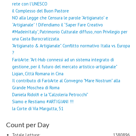
rete con l’UNESCO
il Complesso del Buon Pastore
NO alla Legge che Censura le parole “Artigianato” e
“Artigianale” ! Difendiamo il “Saper Fare Creativo
#MadeinItaly”, Patrimonio Culturale diffuso, non Privilegio per
una Casta Burocratizzata.
"Artigianato & Artigianale". Conflitto normativo Italia vs. Europa
?
FaròArte: "Art-Hub connessi ad un sistema integrato di
gestione, per il futuro del mercato artistico-artigianale"
Liqian, Città Romana in Cina
Il contributo di FaròArte al Convegno "Mare Nostrum" alla
Grande Moschea di Roma
Daniela Ridolfi e la "Calzoleria Petrocchi"
Siamo e Restiamo #ARTIGIANI !!!
la Corte di Via Margutta, 51
Count per Day
Totale Letture:
1380896