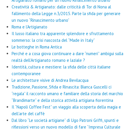
Artigianato romano per un nuovo Rinascimento urbano”
Creatività & Artigianato: dalle criticità di Tor di Nona al
fallimento della Legge n.3/2015. Parte la sfida per generare
un nuovo “Rinascimento urbano”
Roma e l’Artigianato
Il lusso italiano tra apparente splendore e sfruttamento
sommerso: la crisi nascosta del “Made in Italy”
Le botteghe in Roma Antica
Perché e a cosa giova continuare a dare “numeri” ambigui sulla
realtà dell’Artigianato romano e laziale ?
Identità, cultura e mestiere: la sfida delle città italiane
contemporanee
Le architetture visive di Andrea Bevilacqua
Tradizione, Passione, Sfida e Rinascita: Bianca Guscelli ci
“regala” il racconto umano e familiare della storia del marchio
“Brandimarte” e della storica attività artigiana fiorentina
Il “Napoli Coffee Fest” un viaggio alla scoperta della magia e
dell’arte del caffè
Dal libro “Le società artigiane” di Ugo Patroni Griffi, spunti e
riflessioni verso un nuovo modello di fare “Impresa Culturale