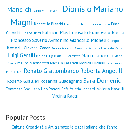
Dionisio Mariano
Mandich
Dario Franceschini
Magni
Erino
Donatella Bianchi
Elisabetta Trenta
Enrico Tiero
Fabrizio Mastrorosato
Francesco Rocca
Colombi
Eros Salustri
Francesco Saverio Aymonino
Giancarlo Micheli
Giorgio
Giovanni Zanon
Battistelli
Giulio Anticoli
Giuseppe Ragnetti
Lamberto Mattei
Luigi Gentili
Maria Lanciotti
Marco Luly
Mario
Maria Di Benedetto
Mauro Mannocchi
Monica Lucarelli
Michela Cesaretti
Ciarla
Piermarco
Renato Giallombardo
Roberta Angelilli
Parracciani
Sara Domenici
Rosanna Guadagnino
Roberto Gualtieri
Valerio Novelli
Tommaso Brasiliano
Ugo Patroni Griffi
Valeria Leopardi
Virginia Raggi
Popular Posts
Cultura, Creatività e Artigianato: le città italiane che fanno