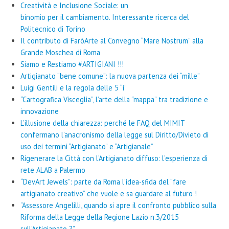
Creatività e Inclusione Sociale: un
binomio per il cambiamento. Interessante ricerca del
Politecnico di Torino
Il contributo di FaròArte al Convegno “Mare Nostrum” alla
Grande Moschea di Roma
Siamo e Restiamo #ARTIGIANI !!!
Artigianato “bene comune”: la nuova partenza dei “mille”
Luigi Gentili e la regola delle 5 “i”
“Cartografica Visceglia”, l’arte della “mappa” tra tradizione e
innovazione
L’illusione della chiarezza: perché le FAQ del MIMIT
confermano l’anacronismo della legge sul Diritto/Divieto di
uso dei termini “Artigianato” e “Artigianale”
Rigenerare la Città con l’Artigianato diffuso: l’esperienza di
rete ALAB a Palermo
“DevArt Jewels”: parte da Roma l’idea-sfida del “fare
artigianato creativo” che vuole e sa guardare al futuro !
“Assessore Angelilli, quando si apre il confronto pubblico sulla
Riforma della Legge della Regione Lazio n.3/2015
sull’Artigianato ?”