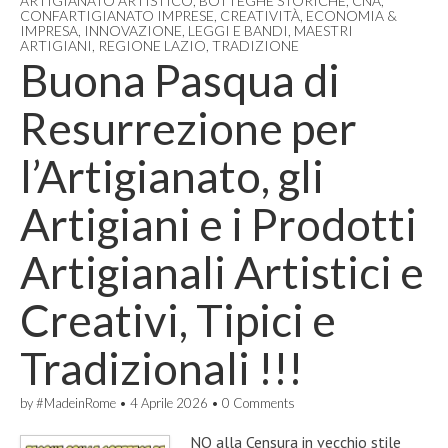
ARTIGIANATO ARTISTICO
,
BOTTEGHE STORICHE
,
CNA
,
CONFARTIGIANATO IMPRESE
,
CREATIVITÀ
,
ECONOMIA &
IMPRESA
,
INNOVAZIONE
,
LEGGI E BANDI
,
MAESTRI
ARTIGIANI
,
REGIONE LAZIO
,
TRADIZIONE
Buona Pasqua di
Resurrezione per
l’Artigianato, gli
Artigiani e i Prodotti
Artigianali Artistici e
Creativi, Tipici e
Tradizionali !!!
by
#MadeinRome
•
4 Aprile 2026
•
0 Comments
NO alla Censura in vecchio stile