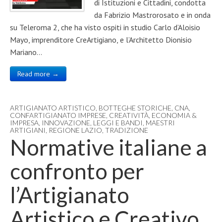
di Istituzioni e Cittadini, condotta
da Fabrizio Mastrorosato e in onda
su Teleroma 2, che ha visto ospiti in studio Carlo d’Aloisio
Mayo, imprenditore CreArtigiano, e l’Architetto Dionisio
Mariano…
Read more →
ARTIGIANATO ARTISTICO
,
BOTTEGHE STORICHE
,
CNA
,
CONFARTIGIANATO IMPRESE
,
CREATIVITÀ
,
ECONOMIA &
IMPRESA
,
INNOVAZIONE
,
LEGGI E BANDI
,
MAESTRI
ARTIGIANI
,
REGIONE LAZIO
,
TRADIZIONE
Normative italiane a
confronto per
l’Artigianato
Artistico e Creativo