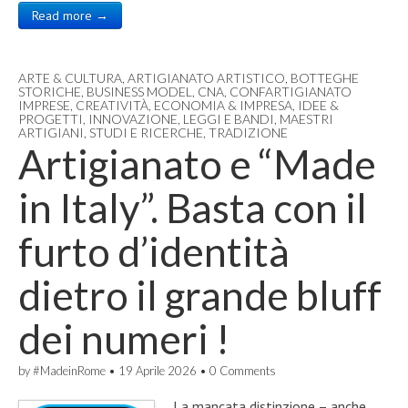
Read more →
ARTE & CULTURA
,
ARTIGIANATO ARTISTICO
,
BOTTEGHE
STORICHE
,
BUSINESS MODEL
,
CNA
,
CONFARTIGIANATO
IMPRESE
,
CREATIVITÀ
,
ECONOMIA & IMPRESA
,
IDEE &
PROGETTI
,
INNOVAZIONE
,
LEGGI E BANDI
,
MAESTRI
ARTIGIANI
,
STUDI E RICERCHE
,
TRADIZIONE
Artigianato e “Made
in Italy”. Basta con il
furto d’identità
dietro il grande bluff
dei numeri !
by
#MadeinRome
•
19 Aprile 2026
•
0 Comments
La mancata distinzione – anche