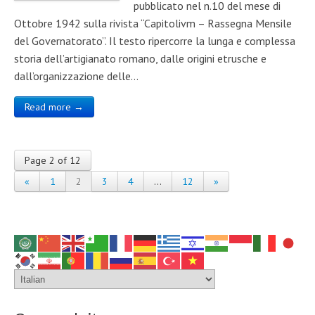
pubblicato nel n.10 del mese di
Ottobre 1942 sulla rivista “Capitolivm – Rassegna Mensile
del Governatorato”. Il testo ripercorre la lunga e complessa
storia dell’artigianato romano, dalle origini etrusche e
dall’organizzazione delle…
Read more →
Page 2 of 12
«
1
2
3
4
…
12
»