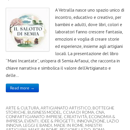
A Vetralla nasce uno spazio unico di
incontro, educativo e creativo, per
bambini e adulti, dove libri, colori e
laboratori fanno crescere fantasia,
emozioni e voglia di creare storie
ed esperienze, insieme agli artigiani
locali. La presentazione del libro
“Mani Incantate”, un’opera di Semia Arfaoui, che racconta in
chiave narrativa e simbolica il valore dell’Artigianato e
delle…
Read more →
ARTE & CULTURA
,
ARTIGIANATO ARTISTICO
,
BOTTEGHE
STORICHE
,
BUSINESS MODEL
,
CCIAA DI ROMA
,
CNA
,
CONFARTIGIANATO IMPRESE
,
CREATIVITÀ
,
ECONOMIA &
IMPRESA
,
EVENTI
,
IDEE & PROGETTI
,
INNOVAZIONE
,
LAZIO
INNOVA
,
LEGGI E BANDI
,
MADE IN ROME
,
MAESTRI
ARTIGIANI
,
MAKE IN ROME
,
REGIONE LAZIO
,
ROMA