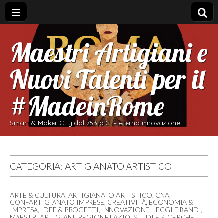
Maestri Artigiani e
Nuovi Talenti per il
#MadeinRome
Smart & Maker City dal 753 a.C. – eterna innovazione
CATEGORIA:
ARTIGIANATO ARTISTICO
ARTE & CULTURA
,
ARTIGIANATO ARTISTICO
,
CNA
,
CONFARTIGIANATO IMPRESE
,
CREATIVITÀ
,
ECONOMIA &
IMPRESA
,
IDEE & PROGETTI
,
INNOVAZIONE
,
LEGGI E BANDI
,
MAESTRI ARTIGIANI
,
REGIONE LAZIO
,
STUDI E RICERCHE
,