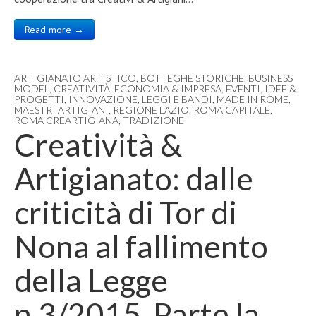
Read more →
ARTIGIANATO ARTISTICO
,
BOTTEGHE STORICHE
,
BUSINESS
MODEL
,
CREATIVITÀ
,
ECONOMIA & IMPRESA
,
EVENTI
,
IDEE &
PROGETTI
,
INNOVAZIONE
,
LEGGI E BANDI
,
MADE IN ROME
,
MAESTRI ARTIGIANI
,
REGIONE LAZIO
,
ROMA CAPITALE
,
ROMA CREARTIGIANA
,
TRADIZIONE
Creatività &
Artigianato: dalle
criticità di Tor di
Nona al fallimento
della Legge
n.3/2015. Parte la