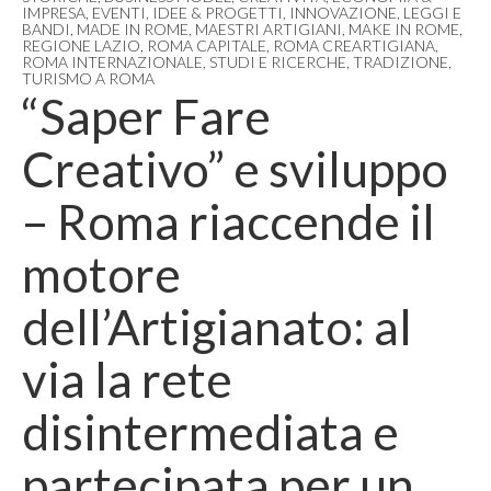
IMPRESA
,
EVENTI
,
IDEE & PROGETTI
,
INNOVAZIONE
,
LEGGI E
BANDI
,
MADE IN ROME
,
MAESTRI ARTIGIANI
,
MAKE IN ROME
,
REGIONE LAZIO
,
ROMA CAPITALE
,
ROMA CREARTIGIANA
,
ROMA INTERNAZIONALE
,
STUDI E RICERCHE
,
TRADIZIONE
,
TURISMO A ROMA
“Saper Fare
Creativo” e sviluppo
– Roma riaccende il
motore
dell’Artigianato: al
via la rete
disintermediata e
partecipata per un