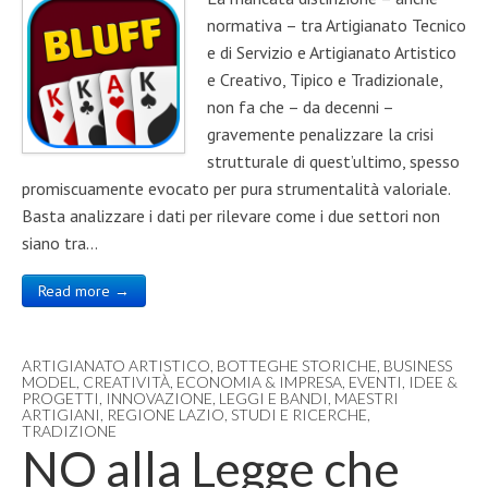
normativa – tra Artigianato Tecnico
e di Servizio e Artigianato Artistico
e Creativo, Tipico e Tradizionale,
non fa che – da decenni –
gravemente penalizzare la crisi
strutturale di quest’ultimo, spesso
promiscuamente evocato per pura strumentalità valoriale.
Basta analizzare i dati per rilevare come i due settori non
siano tra…
Read more →
ARTIGIANATO ARTISTICO
,
BOTTEGHE STORICHE
,
BUSINESS
MODEL
,
CREATIVITÀ
,
ECONOMIA & IMPRESA
,
EVENTI
,
IDEE &
PROGETTI
,
INNOVAZIONE
,
LEGGI E BANDI
,
MAESTRI
ARTIGIANI
,
REGIONE LAZIO
,
STUDI E RICERCHE
,
TRADIZIONE
NO alla Legge che