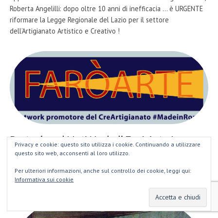
Roberta Angelilli: dopo oltre 10 anni di inefficacia ... è URGENTE
riformare la Legge Regionale del Lazio per il settore
dell’Artigianato Artistico e Creativo !
Partecipa al NetWork di FaròArte !
Privacy e cookie: questo sito utilizza i cookie. Continuando a utilizzare
questo sito web, acconsenti al loro utilizzo.
«FaròArte» dal 2011 promuove tutela e sviluppo del "Saper Fare
Creativo" romano (e non solo). Per partecipare contattaci via
Per ulteriori informazioni, anche sul controllo dei cookie, leggi qui:
Whatsapp al 379-312.96.96 o via e-Mail a info@faroarte.it
Informativa sui cookie