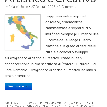
by
#MadeinRome
•
27 Febbraio 2026
•
0 Comments
Leggi nazionali e regionali
obsolete, disarmoniche,
frammentate e soprattutto
inefficaci. Sempre più urgente una
Riforma della Legge Quadro
Nazionale in grado di dare reale
tutela e concreto sviluppo
all’Artigianato Artistico e Creativo “Made in Italy”
riconoscendone la sua specificità di “Valore Culturale” ! di
Sara Domenici L’Artigianato Artistico e Creativo italiano si
trova oramai ad…
Read more →
ARTE & CULTURA
,
ARTIGIANATO ARTISTICO
,
BOTTEGHE
STORICHE
,
BUSINESS MODEL
,
CREATIVITÀ
,
ECONOMIA &