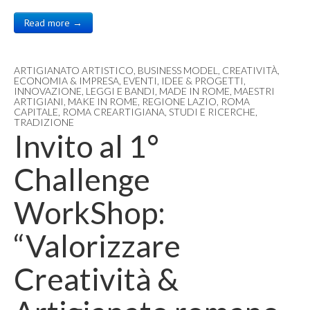
Read more →
ARTIGIANATO ARTISTICO
,
BUSINESS MODEL
,
CREATIVITÀ
,
ECONOMIA & IMPRESA
,
EVENTI
,
IDEE & PROGETTI
,
INNOVAZIONE
,
LEGGI E BANDI
,
MADE IN ROME
,
MAESTRI
ARTIGIANI
,
MAKE IN ROME
,
REGIONE LAZIO
,
ROMA
CAPITALE
,
ROMA CREARTIGIANA
,
STUDI E RICERCHE
,
TRADIZIONE
Invito al 1°
Challenge
WorkShop:
“Valorizzare
Creatività &