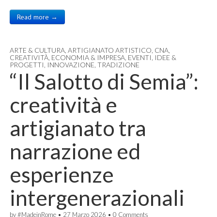
Read more →
ARTE & CULTURA
,
ARTIGIANATO ARTISTICO
,
CNA
,
CREATIVITÀ
,
ECONOMIA & IMPRESA
,
EVENTI
,
IDEE &
PROGETTI
,
INNOVAZIONE
,
TRADIZIONE
“Il Salotto di Semia”:
creatività e
artigianato tra
narrazione ed
esperienze
intergenerazionali
by
#MadeinRome
•
27 Marzo 2026
•
0 Comments