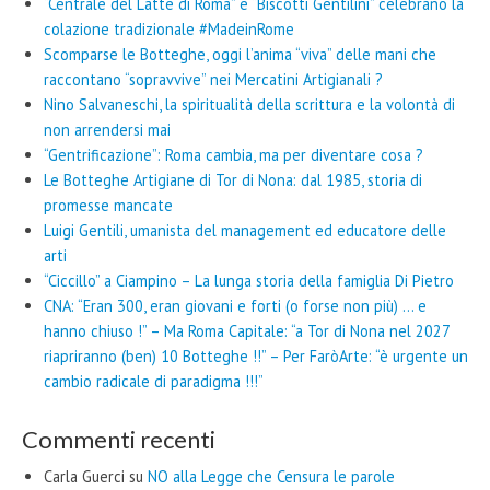
“Centrale del Latte di Roma” e “Biscotti Gentilini” celebrano la
colazione tradizionale #MadeinRome
Scomparse le Botteghe, oggi l’anima “viva” delle mani che
raccontano “sopravvive” nei Mercatini Artigianali ?
Nino Salvaneschi, la spiritualità della scrittura e la volontà di
non arrendersi mai
“Gentrificazione”: Roma cambia, ma per diventare cosa ?
Le Botteghe Artigiane di Tor di Nona: dal 1985, storia di
promesse mancate
Luigi Gentili, umanista del management ed educatore delle
arti
“Ciccillo” a Ciampino – La lunga storia della famiglia Di Pietro
CNA: “Eran 300, eran giovani e forti (o forse non più) … e
hanno chiuso !” – Ma Roma Capitale: “a Tor di Nona nel 2027
riapriranno (ben) 10 Botteghe !!” – Per FaròArte: “è urgente un
cambio radicale di paradigma !!!”
Commenti recenti
Carla Guerci
su
NO alla Legge che Censura le parole