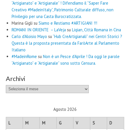
“Artigianato” e “Artigianale” ! Difendiamo il “Saper Fare
Creativo #MadeinItaly”, Patrimonio Culturale diffuso, non
Privilegio per una Casta Burocratizzata.
Marina Gigli
su
Siamo e Restiamo #ARTIGIANI !!!
ROMANI IN ORIENTE – LaVeja
su
Liqian, Città Romana in Cina
Carlo d'Aloisio Mayo
su
“Hub CreArtigianali” nei Centri Storici ?
Questa è la proposta presentata da FaròArte al Parlamento
Italiano
#MadeinRome
su
Non è un Pesce d’Aprile ! Da oggi le parole
“Artigianato” e “Artigianale” sono sotto Censura.
Archivi
Archivi
Agosto 2026
L
M
M
G
V
S
D