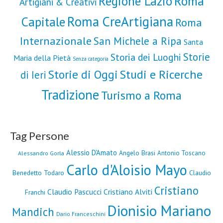
Roma
Regione Lazio
Artigiani & Creativi
Roma CreArtigiana
Capitale
Roma
Internazionale
San Michele a Ripa
Santa
Storie
Storia dei Luoghi
Maria della Pietà
Senza categoria
Storie di Oggi
Studi e Ricerche
di Ieri
Tradizione
Turismo a Roma
Tag Persone
Alessio D'Amato
Angelo Brasi
Antonio Toscano
Alessandro Gorla
Carlo d'Aloisio Mayo
Benedetto Todaro
Claudio
Cristiano
Claudio Pascucci
Cristiano Alviti
Franchi
Dionisio Mariano
Mandich
Dario Franceschini