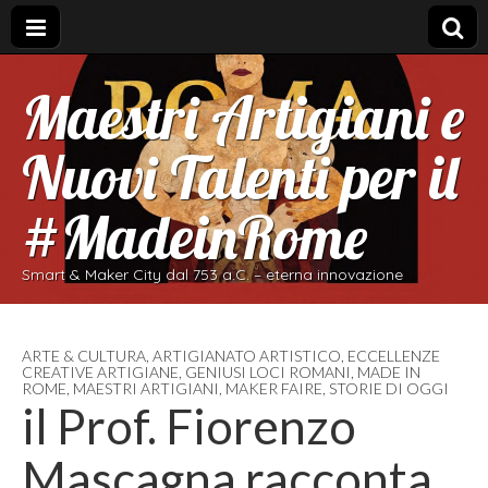
Maestri Artigiani e
Nuovi Talenti per il
#MadeinRome
Smart & Maker City dal 753 a.C. – eterna innovazione
ARTE & CULTURA
,
ARTIGIANATO ARTISTICO
,
ECCELLENZE
CREATIVE ARTIGIANE
,
GENIUSI LOCI ROMANI
,
MADE IN
ROME
,
MAESTRI ARTIGIANI
,
MAKER FAIRE
,
STORIE DI OGGI
il Prof. Fiorenzo
Mascagna racconta