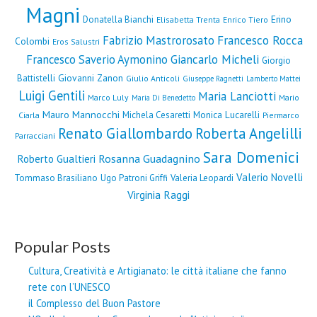
Magni
Erino
Donatella Bianchi
Elisabetta Trenta
Enrico Tiero
Fabrizio Mastrorosato
Francesco Rocca
Colombi
Eros Salustri
Francesco Saverio Aymonino
Giancarlo Micheli
Giorgio
Giovanni Zanon
Battistelli
Giulio Anticoli
Giuseppe Ragnetti
Lamberto Mattei
Luigi Gentili
Maria Lanciotti
Marco Luly
Mario
Maria Di Benedetto
Mauro Mannocchi
Monica Lucarelli
Michela Cesaretti
Ciarla
Piermarco
Renato Giallombardo
Roberta Angelilli
Parracciani
Sara Domenici
Rosanna Guadagnino
Roberto Gualtieri
Valerio Novelli
Tommaso Brasiliano
Ugo Patroni Griffi
Valeria Leopardi
Virginia Raggi
Popular Posts
Cultura, Creatività e Artigianato: le città italiane che fanno
rete con l’UNESCO
il Complesso del Buon Pastore