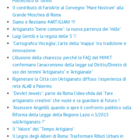
Politecnico di Torino
Il contributo di FaròArte al Convegno “Mare Nostrum” alla
Grande Moschea di Roma
Siamo e Restiamo #ARTIGIANI !!!
Artigianato “bene comune”: la nuova partenza dei “mille”
Luigi Gentili e la regola delle 5 “i”
“Cartografica Visceglia”, l’arte della “mappa” tra tradizione e
innovazione
L’illusione della chiarezza: perché le FAQ del MIMIT
confermano l’anacronismo della legge sul Diritto/Divieto di
uso dei termini “Artigianato” e “Artigianale”
Rigenerare la Città con l’Artigianato diffuso: l’esperienza di
rete ALAB a Palermo
“DevArt Jewels”: parte da Roma l’idea-sfida del “fare
artigianato creativo” che vuole e sa guardare al futuro !
“Assessore Angelilli, quando si apre il confronto pubblico sulla
Riforma della Legge della Regione Lazio n.3/2015
sull’Artigianato ?”
Il “Valore” del “Tempo Artigiano”
Il Legno degli Alberi di Roma: Trasformare Rifiuti Urbani in