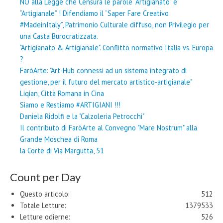
NO alla Legge che Censura le parole “Artigianato” e
“Artigianale” ! Difendiamo il “Saper Fare Creativo
#MadeinItaly”, Patrimonio Culturale diffuso, non Privilegio per
una Casta Burocratizzata.
"Artigianato & Artigianale". Conflitto normativo Italia vs. Europa
?
FaròArte: "Art-Hub connessi ad un sistema integrato di
gestione, per il futuro del mercato artistico-artigianale"
Liqian, Città Romana in Cina
Siamo e Restiamo #ARTIGIANI !!!
Daniela Ridolfi e la "Calzoleria Petrocchi"
Il contributo di FaròArte al Convegno "Mare Nostrum" alla
Grande Moschea di Roma
la Corte di Via Margutta, 51
Count per Day
Questo articolo:
512
Totale Letture:
1379533
Letture odierne:
526