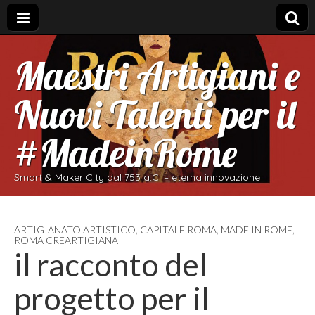
Maestri Artigiani e
Nuovi Talenti per il
#MadeinRome
Smart & Maker City dal 753 a.C. – eterna innovazione
ARTIGIANATO ARTISTICO
,
CAPITALE ROMA
,
MADE IN ROME
,
ROMA CREARTIGIANA
il racconto del
progetto per il