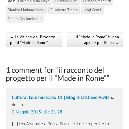
Tags:
Carlo d'Aloisio Mayo
Cristiano Alviti
Cristiano Mandich
Dionisio Mariano Magni
Elisabetta Trenta
Luigi Gentili
Renato Giallombardo
← la Visione del Progetto
il “Made in Rome” è Idea
Post navigation
per il “Made in Rome”
capitale per Roma →
1 comment for “
il racconto del
progetto per il “Made in Rome”
”
Cultural tour municipio 11 | Blog di Cristiano Alviti
ha
detto:
9 Maggio 2015 alle 21:28
[…] l’ex Arsenale a Porta Portese. Lo cito perché lo