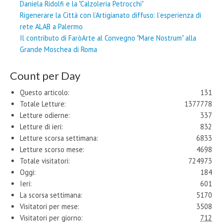
Daniela Ridolfi e la "Calzoleria Petrocchi"
Rigenerare la Città con l’Artigianato diffuso: l’esperienza di
rete ALAB a Palermo
Il contributo di FaròArte al Convegno "Mare Nostrum" alla
Grande Moschea di Roma
Count per Day
Questo articolo:
131
Totale Letture:
1377778
Letture odierne:
337
Letture di ieri:
832
Letture scorsa settimana:
6833
Letture scorso mese:
4698
Totale visitatori:
724973
Oggi:
184
Ieri:
601
La scorsa settimana:
5170
Visitatori per mese:
3508
Visitatori per giorno:
712