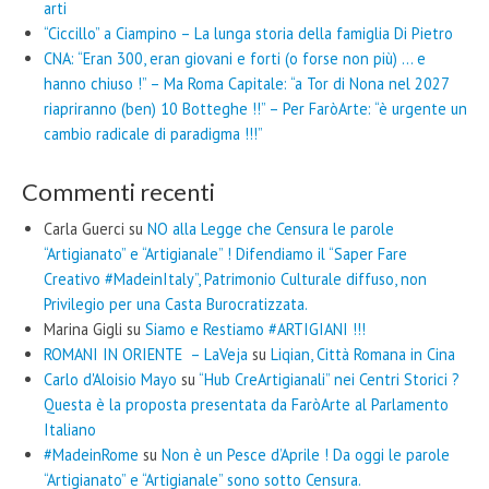
arti
“Ciccillo” a Ciampino – La lunga storia della famiglia Di Pietro
CNA: “Eran 300, eran giovani e forti (o forse non più) … e
hanno chiuso !” – Ma Roma Capitale: “a Tor di Nona nel 2027
riapriranno (ben) 10 Botteghe !!” – Per FaròArte: “è urgente un
cambio radicale di paradigma !!!”
Commenti recenti
Carla Guerci
su
NO alla Legge che Censura le parole
“Artigianato” e “Artigianale” ! Difendiamo il “Saper Fare
Creativo #MadeinItaly”, Patrimonio Culturale diffuso, non
Privilegio per una Casta Burocratizzata.
Marina Gigli
su
Siamo e Restiamo #ARTIGIANI !!!
ROMANI IN ORIENTE – LaVeja
su
Liqian, Città Romana in Cina
Carlo d'Aloisio Mayo
su
“Hub CreArtigianali” nei Centri Storici ?
Questa è la proposta presentata da FaròArte al Parlamento
Italiano
#MadeinRome
su
Non è un Pesce d’Aprile ! Da oggi le parole
“Artigianato” e “Artigianale” sono sotto Censura.