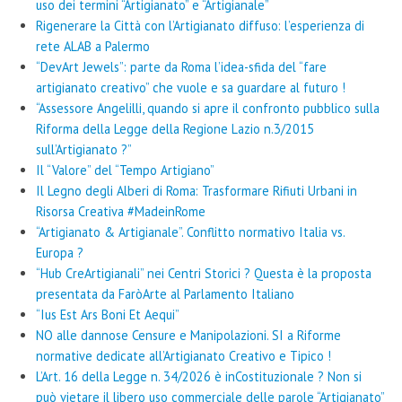
uso dei termini “Artigianato” e “Artigianale”
Rigenerare la Città con l’Artigianato diffuso: l’esperienza di
rete ALAB a Palermo
“DevArt Jewels”: parte da Roma l’idea-sfida del “fare
artigianato creativo” che vuole e sa guardare al futuro !
“Assessore Angelilli, quando si apre il confronto pubblico sulla
Riforma della Legge della Regione Lazio n.3/2015
sull’Artigianato ?”
Il “Valore” del “Tempo Artigiano”
Il Legno degli Alberi di Roma: Trasformare Rifiuti Urbani in
Risorsa Creativa #MadeinRome
“Artigianato & Artigianale”. Conflitto normativo Italia vs.
Europa ?
“Hub CreArtigianali” nei Centri Storici ? Questa è la proposta
presentata da FaròArte al Parlamento Italiano
“Ius Est Ars Boni Et Aequi”
NO alle dannose Censure e Manipolazioni. SI a Riforme
normative dedicate all’Artigianato Creativo e Tipico !
L’Art. 16 della Legge n. 34/2026 è inCostituzionale ? Non si
può vietare il libero uso commerciale delle parole “Artigianato”