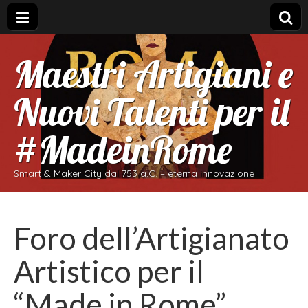
Maestri Artigiani e
Nuovi Talenti per il
#MadeinRome
Smart & Maker City dal 753 a.C. – eterna innovazione
Foro dell’Artigianato
Artistico per il
“Made in Rome”