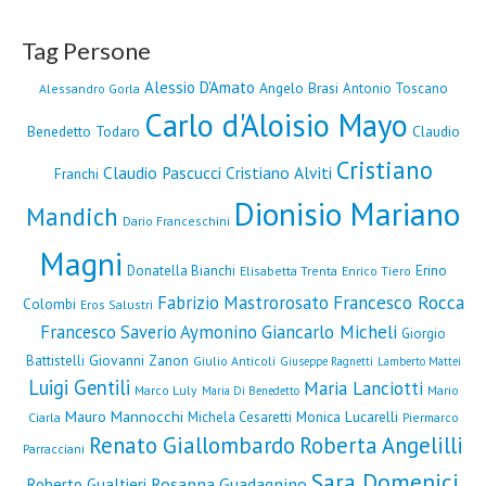
Tag Persone
Alessio D'Amato
Angelo Brasi
Antonio Toscano
Alessandro Gorla
Carlo d'Aloisio Mayo
Benedetto Todaro
Claudio
Cristiano
Claudio Pascucci
Cristiano Alviti
Franchi
Dionisio Mariano
Mandich
Dario Franceschini
Magni
Erino
Donatella Bianchi
Elisabetta Trenta
Enrico Tiero
Fabrizio Mastrorosato
Francesco Rocca
Colombi
Eros Salustri
Francesco Saverio Aymonino
Giancarlo Micheli
Giorgio
Giovanni Zanon
Battistelli
Giulio Anticoli
Giuseppe Ragnetti
Lamberto Mattei
Luigi Gentili
Maria Lanciotti
Marco Luly
Mario
Maria Di Benedetto
Mauro Mannocchi
Monica Lucarelli
Michela Cesaretti
Ciarla
Piermarco
Renato Giallombardo
Roberta Angelilli
Parracciani
Sara Domenici
Rosanna Guadagnino
Roberto Gualtieri