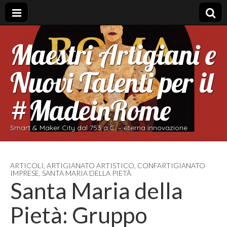
Maestri Artigiani e
Nuovi Talenti per il
#MadeinRome
Smart & Maker City dal 753 a.C. – eterna innovazione
ARTICOLI
,
ARTIGIANATO ARTISTICO
,
CONFARTIGIANATO
IMPRESE
,
SANTA MARIA DELLA PIETÀ
Santa Maria della
Pietà: Gruppo