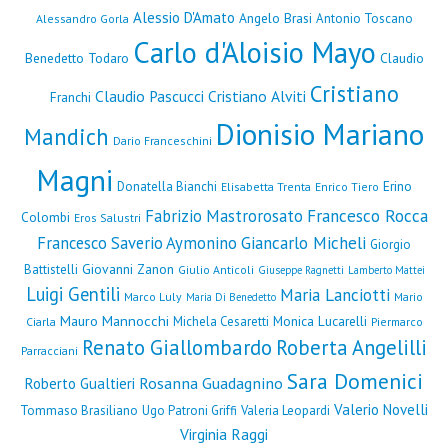
Alessio D'Amato
Angelo Brasi
Antonio Toscano
Alessandro Gorla
Carlo d'Aloisio Mayo
Benedetto Todaro
Claudio
Cristiano
Claudio Pascucci
Cristiano Alviti
Franchi
Dionisio Mariano
Mandich
Dario Franceschini
Magni
Erino
Donatella Bianchi
Elisabetta Trenta
Enrico Tiero
Fabrizio Mastrorosato
Francesco Rocca
Colombi
Eros Salustri
Francesco Saverio Aymonino
Giancarlo Micheli
Giorgio
Giovanni Zanon
Battistelli
Giulio Anticoli
Giuseppe Ragnetti
Lamberto Mattei
Luigi Gentili
Maria Lanciotti
Marco Luly
Mario
Maria Di Benedetto
Mauro Mannocchi
Monica Lucarelli
Michela Cesaretti
Ciarla
Piermarco
Renato Giallombardo
Roberta Angelilli
Parracciani
Sara Domenici
Rosanna Guadagnino
Roberto Gualtieri
Valerio Novelli
Tommaso Brasiliano
Ugo Patroni Griffi
Valeria Leopardi
Virginia Raggi