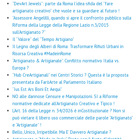
“DevArt Jewels”: parte da Roma l’idea-sfida del “fare
artigianato creativo” che vuole e sa guardare al futuro !
“Assessore Angelilli, quando si apre il confronto pubblico sulla
Riforma della Legge della Regione Lazio n.3/2015
sull’Artigianato ?”
Il “Valore” del “Tempo Artigiano”
Il Legno degli Alberi di Roma: Trasformare Rifiuti Urbani in
Risorsa Creativa #MadeinRome
“Artigianato & Artigianale”. Conflitto normativo Italia vs.
Europa ?
“Hub CreArtigianali” nei Centri Storici ? Questa è la proposta
presentata da FaròArte al Parlamento Italiano
“Ius Est Ars Boni Et Aequi”
NO alle dannose Censure e Manipolazioni. SI a Riforme
normative dedicate all’Artigianato Creativo e Tipico !
L’Art. 16 della Legge n. 34/2026 è inCostituzionale ? Non si
può vietare il libero uso commerciale delle parole “Artigianato”
e “Artigianale” !
Bello, Unico, Irripetibile. Ma E’ Davvero Artigianale ?