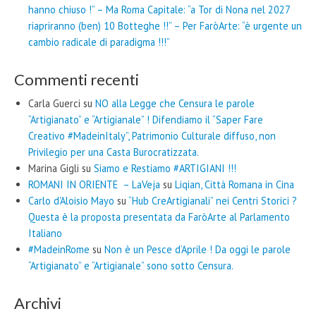
hanno chiuso !” – Ma Roma Capitale: “a Tor di Nona nel 2027
riapriranno (ben) 10 Botteghe !!” – Per FaròArte: “è urgente un
cambio radicale di paradigma !!!”
Commenti recenti
Carla Guerci
su
NO alla Legge che Censura le parole
“Artigianato” e “Artigianale” ! Difendiamo il “Saper Fare
Creativo #MadeinItaly”, Patrimonio Culturale diffuso, non
Privilegio per una Casta Burocratizzata.
Marina Gigli
su
Siamo e Restiamo #ARTIGIANI !!!
ROMANI IN ORIENTE – LaVeja
su
Liqian, Città Romana in Cina
Carlo d'Aloisio Mayo
su
“Hub CreArtigianali” nei Centri Storici ?
Questa è la proposta presentata da FaròArte al Parlamento
Italiano
#MadeinRome
su
Non è un Pesce d’Aprile ! Da oggi le parole
“Artigianato” e “Artigianale” sono sotto Censura.
Archivi