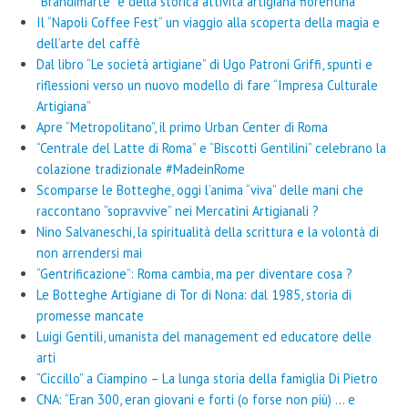
“Brandimarte” e della storica attività artigiana fiorentina
Il “Napoli Coffee Fest” un viaggio alla scoperta della magia e
dell’arte del caffè
Dal libro “Le società artigiane” di Ugo Patroni Griffi, spunti e
riflessioni verso un nuovo modello di fare “Impresa Culturale
Artigiana”
Apre “Metropolitano”, il primo Urban Center di Roma
“Centrale del Latte di Roma” e “Biscotti Gentilini” celebrano la
colazione tradizionale #MadeinRome
Scomparse le Botteghe, oggi l’anima “viva” delle mani che
raccontano “sopravvive” nei Mercatini Artigianali ?
Nino Salvaneschi, la spiritualità della scrittura e la volontà di
non arrendersi mai
“Gentrificazione”: Roma cambia, ma per diventare cosa ?
Le Botteghe Artigiane di Tor di Nona: dal 1985, storia di
promesse mancate
Luigi Gentili, umanista del management ed educatore delle
arti
“Ciccillo” a Ciampino – La lunga storia della famiglia Di Pietro
CNA: “Eran 300, eran giovani e forti (o forse non più) … e