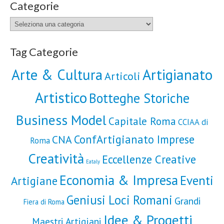
Categorie
Categorie
Tag Categorie
Artigianato
Arte & Cultura
Articoli
Artistico
Botteghe Storiche
Business Model
Capitale Roma
CCIAA di
ConfArtigianato Imprese
CNA
Roma
Creatività
Eccellenze Creative
Eataly
Economia & Impresa
Eventi
Artigiane
Geniusi Loci Romani
Grandi
Fiera di Roma
Idee & Progetti
Maestri Artigiani