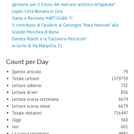
gestione, per il futuro del mercato artistico-artigianale"
Liqian, Città Romana in Cina
Siamo e Restiamo #ARTIGIANI !!!
Il contributo di FaròArte al Convegno "Mare Nostrum" alla
Grande Moschea di Roma
Daniela Ridolfi e la "Calzoleria Petrocchi"
la Corte di Via Margutta, 51
Count per Day
Questo articolo:
79
Totale Letture:
1379759
Letture odierne:
752
Letture di ieri:
856
Letture scorsa settimana:
6679
Letture scorso mese:
6679
Totale visitatori:
726447
Oggi:
560
Ieri:
601
La scorsa settimana:
4982