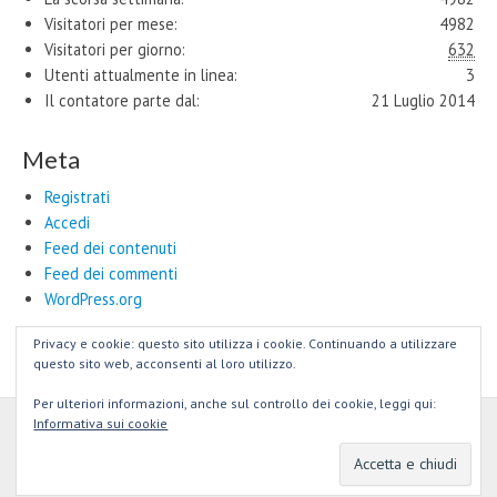
Visitatori per mese:
4982
Visitatori per giorno:
632
Utenti attualmente in linea:
3
Il contatore parte dal:
21 Luglio 2014
Meta
Registrati
Accedi
Feed dei contenuti
Feed dei commenti
WordPress.org
Privacy e cookie: questo sito utilizza i cookie. Continuando a utilizzare
questo sito web, acconsenti al loro utilizzo.
Per ulteriori informazioni, anche sul controllo dei cookie, leggi qui:
Informativa sui cookie
Copyright © 2026
Maestri Artigiani e Nuovi Talenti per il #MadeinRome
.
All Rights Reserved.
The Tonic Theme by
bavotasan.com
.