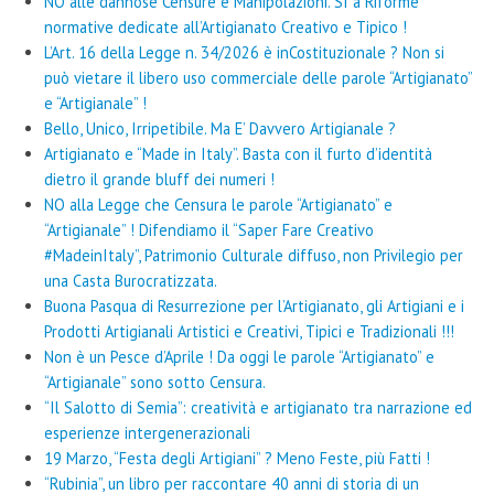
NO alle dannose Censure e Manipolazioni. SI a Riforme
normative dedicate all’Artigianato Creativo e Tipico !
L’Art. 16 della Legge n. 34/2026 è inCostituzionale ? Non si
può vietare il libero uso commerciale delle parole “Artigianato”
e “Artigianale” !
Bello, Unico, Irripetibile. Ma E’ Davvero Artigianale ?
Artigianato e “Made in Italy”. Basta con il furto d’identità
dietro il grande bluff dei numeri !
NO alla Legge che Censura le parole “Artigianato” e
“Artigianale” ! Difendiamo il “Saper Fare Creativo
#MadeinItaly”, Patrimonio Culturale diffuso, non Privilegio per
una Casta Burocratizzata.
Buona Pasqua di Resurrezione per l’Artigianato, gli Artigiani e i
Prodotti Artigianali Artistici e Creativi, Tipici e Tradizionali !!!
Non è un Pesce d’Aprile ! Da oggi le parole “Artigianato” e
“Artigianale” sono sotto Censura.
“Il Salotto di Semia”: creatività e artigianato tra narrazione ed
esperienze intergenerazionali
19 Marzo, “Festa degli Artigiani” ? Meno Feste, più Fatti !
“Rubinia”, un libro per raccontare 40 anni di storia di un