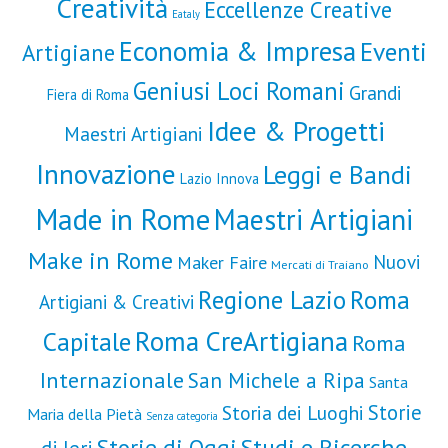
Creatività
Eccellenze Creative
Eataly
Economia & Impresa
Eventi
Artigiane
Geniusi Loci Romani
Grandi
Fiera di Roma
Idee & Progetti
Maestri Artigiani
Innovazione
Leggi e Bandi
Lazio Innova
Made in Rome
Maestri Artigiani
Make in Rome
Nuovi
Maker Faire
Mercati di Traiano
Roma
Regione Lazio
Artigiani & Creativi
Roma CreArtigiana
Capitale
Roma
Internazionale
San Michele a Ripa
Santa
Storie
Storia dei Luoghi
Maria della Pietà
Senza categoria
Storie di Oggi
Studi e Ricerche