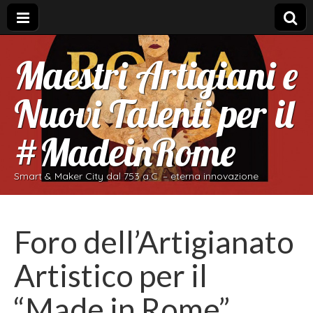
Maestri Artigiani e
Nuovi Talenti per il
#MadeinRome
Smart & Maker City dal 753 a.C. – eterna innovazione
Foro dell’Artigianato
Artistico per il
“Made in Rome”