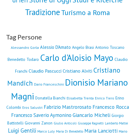
di Ieri
Tradizione
Turismo a Roma
Tag Persone
Alessio D'Amato
Angelo Brasi
Antonio Toscano
Alessandro Gorla
Carlo d'Aloisio Mayo
Benedetto Todaro
Claudio
Cristiano
Claudio Pascucci
Cristiano Alviti
Franchi
Dionisio Mariano
Mandich
Dario Franceschini
Magni
Erino
Donatella Bianchi
Elisabetta Trenta
Enrico Tiero
Fabrizio Mastrorosato
Francesco Rocca
Colombi
Eros Salustri
Francesco Saverio Aymonino
Giancarlo Micheli
Giorgio
Giovanni Zanon
Battistelli
Giulio Anticoli
Giuseppe Ragnetti
Lamberto Mattei
Luigi Gentili
Maria Lanciotti
Marco Luly
Mario
Maria Di Benedetto