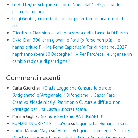
Le Botteghe Artigiane di Tor di Nona: dal 1985, storia di
promesse mancate
Luigi Gentili, umanista del management ed educatore delle
arti
“Ciccillo” a Ciampino – La lunga storia della famiglia Di Pietro
CNA: “Eran 300, eran giovani e forti (o forse non più) … e
hanno chiuso !” – Ma Roma Capitale: “a Tor di Nona nel 2027
riapriranno (ben) 10 Botteghe !!” – Per FaròArte: “è urgente un
cambio radicale di paradigma !!!”
Commenti recenti
Carla Guerci
su
NO alla Legge che Censura le parole
“Artigianato” e “Artigianale” ! Difendiamo il “Saper Fare
Creativo #MadeinItaly”, Patrimonio Culturale diffuso, non
Privilegio per una Casta Burocratizzata.
Marina Gigli
su
Siamo e Restiamo #ARTIGIANI !!!
ROMANI IN ORIENTE – LaVeja
su
Liqian, Città Romana in Cina
Carlo d'Aloisio Mayo
su
“Hub CreArtigianali” nei Centri Storici ?
Questa è la proposta presentata da FaròArte al Parlamento