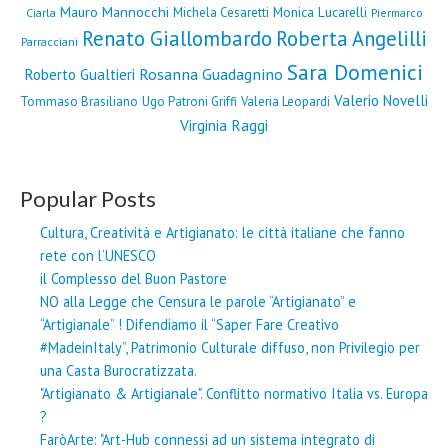
Mauro Mannocchi
Monica Lucarelli
Michela Cesaretti
Ciarla
Piermarco
Renato Giallombardo
Roberta Angelilli
Parracciani
Sara Domenici
Rosanna Guadagnino
Roberto Gualtieri
Valerio Novelli
Tommaso Brasiliano
Ugo Patroni Griffi
Valeria Leopardi
Virginia Raggi
Popular Posts
Cultura, Creatività e Artigianato: le città italiane che fanno
rete con l’UNESCO
il Complesso del Buon Pastore
NO alla Legge che Censura le parole “Artigianato” e
“Artigianale” ! Difendiamo il “Saper Fare Creativo
#MadeinItaly”, Patrimonio Culturale diffuso, non Privilegio per
una Casta Burocratizzata.
"Artigianato & Artigianale". Conflitto normativo Italia vs. Europa
?
FaròArte: "Art-Hub connessi ad un sistema integrato di