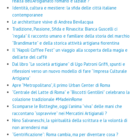
realtà dell’Artigianato romano e laziale ?
Identità, cultura e mestiere: la sfida delle città italiane
contemporanee
Le architetture visive di Andrea Bevilacqua
Tradizione, Passione, Sfida e Rinascita: Bianca Guscelli ci
“regala” il racconto umano e familiare della storia del marchio
“Brandimarte” e della storica attività artigiana fiorentina
Il “Napoli Coffee Fest” un viaggio alla scoperta della magia e
dell’arte del caffè
Dal libro “Le società artigiane” di Ugo Patroni Griffi, spunti e
riflessioni verso un nuovo modello di fare “Impresa Culturale
Artigiana”
Apre “Metropolitano”, il primo Urban Center di Roma
“Centrale del Latte di Roma” e “Biscotti Gentilini” celebrano la
colazione tradizionale #MadeinRome
Scomparse le Botteghe, oggi l’anima “viva” delle mani che
raccontano “sopravvive” nei Mercatini Artigianali ?
Nino Salvaneschi, la spiritualità della scrittura e la volontà di
non arrendersi mai
“Gentrificazione”: Roma cambia, ma per diventare cosa ?