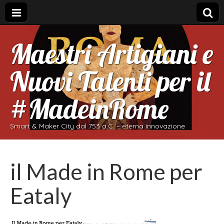
Maestri Artigiani e
Nuovi Talenti per il
#MadeinRome
Smart & Maker City dal 753 a.C. – eterna innovazione
il Made in Rome per
Eataly