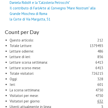
Daniela Ridolfi e la "Calzoleria Petrocchi"
Il contributo di FaròArte al Convegno "Mare Nostrum" alla
Grande Moschea di Roma
la Corte di Via Margutta, 51
Count per Day
Questo articolo:
212
Totale Letture:
1379493
Letture odierne:
486
Letture di ieri:
856
Letture scorsa settimana:
6413
Letture scorso mese:
6413
Totale visitatori:
726215
Oggi:
328
Ieri:
601
La scorsa settimana:
4750
Visitatori per mese:
4750
Visitatori per giorno:
632
Utenti attualmente in linea:
3