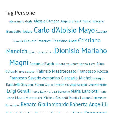
Tag Persone
Alessio D'Amato
Angelo Brasi
Antonio Toscano
Alessandro Gorla
Carlo d'Aloisio Mayo
Benedetto Todaro
Claudio
Cristiano
Claudio Pascucci
Cristiano Alviti
Franchi
Dionisio Mariano
Mandich
Dario Franceschini
Magni
Erino
Donatella Bianchi
Elisabetta Trenta
Enrico Tiero
Fabrizio Mastrorosato
Francesco Rocca
Colombi
Eros Salustri
Francesco Saverio Aymonino
Giancarlo Micheli
Giorgio
Giovanni Zanon
Battistelli
Giulio Anticoli
Giuseppe Ragnetti
Lamberto Mattei
Luigi Gentili
Maria Lanciotti
Marco Luly
Mario
Maria Di Benedetto
Mauro Mannocchi
Monica Lucarelli
Michela Cesaretti
Ciarla
Piermarco
Renato Giallombardo
Roberta Angelilli
Parracciani
Sara Domenici