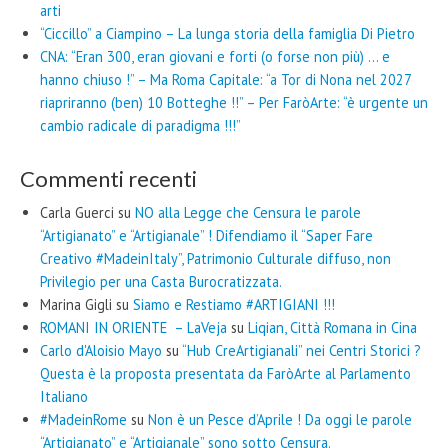
arti
“Ciccillo” a Ciampino – La lunga storia della famiglia Di Pietro
CNA: “Eran 300, eran giovani e forti (o forse non più) … e
hanno chiuso !” – Ma Roma Capitale: “a Tor di Nona nel 2027
riapriranno (ben) 10 Botteghe !!” – Per FaròArte: “è urgente un
cambio radicale di paradigma !!!”
Commenti recenti
Carla Guerci
su
NO alla Legge che Censura le parole
“Artigianato” e “Artigianale” ! Difendiamo il “Saper Fare
Creativo #MadeinItaly”, Patrimonio Culturale diffuso, non
Privilegio per una Casta Burocratizzata.
Marina Gigli
su
Siamo e Restiamo #ARTIGIANI !!!
ROMANI IN ORIENTE – LaVeja
su
Liqian, Città Romana in Cina
Carlo d'Aloisio Mayo
su
“Hub CreArtigianali” nei Centri Storici ?
Questa è la proposta presentata da FaròArte al Parlamento
Italiano
#MadeinRome
su
Non è un Pesce d’Aprile ! Da oggi le parole
“Artigianato” e “Artigianale” sono sotto Censura.