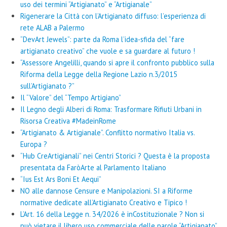
uso dei termini “Artigianato” e “Artigianale”
Rigenerare la Città con l’Artigianato diffuso: l’esperienza di
rete ALAB a Palermo
“DevArt Jewels”: parte da Roma l’idea-sfida del “fare
artigianato creativo” che vuole e sa guardare al futuro !
“Assessore Angelilli, quando si apre il confronto pubblico sulla
Riforma della Legge della Regione Lazio n.3/2015
sull’Artigianato ?”
Il “Valore” del “Tempo Artigiano”
Il Legno degli Alberi di Roma: Trasformare Rifiuti Urbani in
Risorsa Creativa #MadeinRome
“Artigianato & Artigianale”. Conflitto normativo Italia vs.
Europa ?
“Hub CreArtigianali” nei Centri Storici ? Questa è la proposta
presentata da FaròArte al Parlamento Italiano
“Ius Est Ars Boni Et Aequi”
NO alle dannose Censure e Manipolazioni. SI a Riforme
normative dedicate all’Artigianato Creativo e Tipico !
L’Art. 16 della Legge n. 34/2026 è inCostituzionale ? Non si
può vietare il libero uso commerciale delle parole “Artigianato”