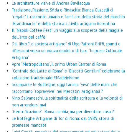
Le architetture visive di Andrea Bevilacqua
Tradizione, Passione, Sfida e Rinascita: Bianca Guscelli ci
“regala” il racconto umano e familiare della storia del marchio
“Brandimarte” e della storica attività artigiana fiorentina
Il “Napoli Coffee Fest” un viaggio alla scoperta della magia e
dell’arte del caffè
Dal libro “Le società artigiane” di Ugo Patroni Griffi, spunti e
riflessioni verso un nuovo modello di fare “Impresa Culturale
Artigiana”
Apre “Metropolitano”, il primo Urban Center di Roma
“Centrale del Latte di Roma” e “Biscotti Gentilini” celebrano la
colazione tradizionale #MadeinRome
Scomparse le Botteghe, oggi l’anima “viva” delle mani che
raccontano “sopravvive” nei Mercatini Artigianali ?
Nino Salvaneschi, la spiritualità della scrittura e la volontà di
non arrendersi mai
“Gentrificazione”: Roma cambia, ma per diventare cosa ?
Le Botteghe Artigiane di Tor di Nona: dal 1985, storia di
promesse mancate
Luigi Gentili, umanista del management ed educatore delle