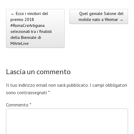
← Ecco i vincitori del
Quel geniale Salone del
Post navigation
premio 2018
mobile nato a Weimar →
#RomaCreArtigiana
selezionati tra i finalisti
della Biennale di
MArteLive
Lascia un commento
Il tuo indirizzo email non sarà pubblicato.
I campi obbligatori
sono contrassegnati
*
Commento
*