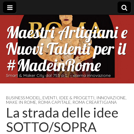
Maestri Artigiani e
Nuovi Talenti per il
#MadeinRome
Smart & Maker City dal 753 a.C. – eterna innovazione
BUSINESS MODEL
,
EVENTI
,
IDEE & PROGETTI
,
INNOVAZIONE
,
MAKE IN ROME
,
ROMA CAPITALE
,
ROMA CREARTIGIANA
La strada delle idee
SOTTO/SOPRA