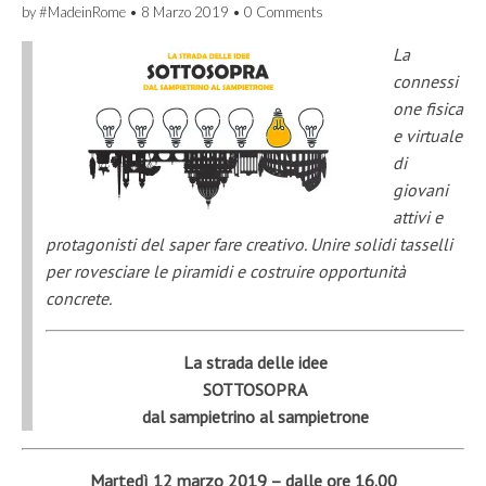
by
#MadeinRome
•
8 Marzo 2019
•
0 Comments
La
connessi
one fisica
e virtuale
di
giovani
attivi e
protagonisti del saper fare creativo. Unire solidi tasselli
per rovesciare le piramidi e costruire opportunità
concrete.
La strada delle idee
SOTTOSOPRA
dal sampietrino al sampietrone
Martedì 12 marzo 2019 – dalle ore 16.00