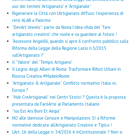
uso dei termini “Artigianato” e “Artigianale”
Rigenerare la Città con l’Artigianato diffuso: l’esperienza di
rete ALAB a Palermo
“DevArt Jewels”: parte da Roma l’idea-sfida del “fare
artigianato creativo” che vuole e sa guardare al futuro !
“Assessore Angelilli, quando si apre il confronto pubblico sulla
Riforma della Legge della Regione Lazio n.3/2015
sull’Artigianato ?”
Il “Valore” del “Tempo Artigiano”
Il Legno degli Alberi di Roma: Trasformare Rifiuti Urbani in
Risorsa Creativa #MadeinRome
“Artigianato & Artigianale”. Conflitto normativo Italia vs.
Europa ?
“Hub CreArtigianali” nei Centri Storici ? Questa è la proposta
presentata da FaròArte al Parlamento Italiano
“Ius Est Ars Boni Et Aequi”
NO alle dannose Censure e Manipolazioni. SI a Riforme
normative dedicate all’Artigianato Creativo e Tipico !
L’Art. 16 della Legge n. 34/2026 è inCostituzionale ? Non si