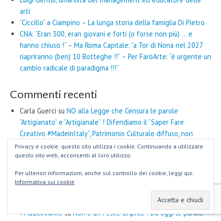
arti
“Ciccillo” a Ciampino – La lunga storia della famiglia Di Pietro
CNA: “Eran 300, eran giovani e forti (o forse non più) … e
hanno chiuso !” – Ma Roma Capitale: “a Tor di Nona nel 2027
riapriranno (ben) 10 Botteghe !!” – Per FaròArte: “è urgente un
cambio radicale di paradigma !!!”
Commenti recenti
Carla Guerci
su
NO alla Legge che Censura le parole
“Artigianato” e “Artigianale” ! Difendiamo il “Saper Fare
Creativo #MadeinItaly”, Patrimonio Culturale diffuso, non
Privilegio per una Casta Burocratizzata.
Privacy e cookie: questo sito utilizza i cookie. Continuando a utilizzare
questo sito web, acconsenti al loro utilizzo.
Marina Gigli
su
Siamo e Restiamo #ARTIGIANI !!!
ROMANI IN ORIENTE – LaVeja
su
Liqian, Città Romana in Cina
Per ulteriori informazioni, anche sul controllo dei cookie, leggi qui:
Carlo d'Aloisio Mayo
su
“Hub CreArtigianali” nei Centri Storici ?
Informativa sui cookie
Questa è la proposta presentata da FaròArte al Parlamento
Italiano
#MadeinRome
su
Non è un Pesce d’Aprile ! Da oggi le parole