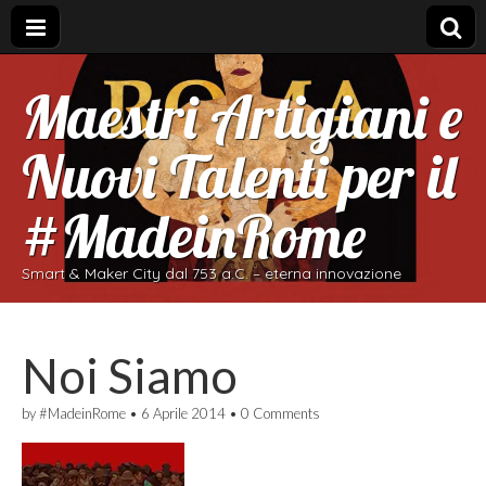
Maestri Artigiani e
Nuovi Talenti per il
#MadeinRome
Smart & Maker City dal 753 a.C. – eterna innovazione
Noi Siamo
by
#MadeinRome
•
6 Aprile 2014
•
0 Comments