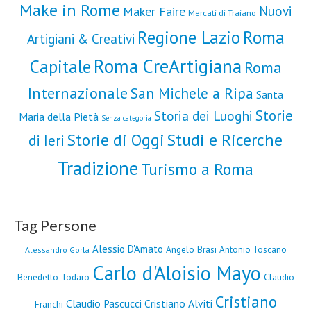
Make in Rome
Nuovi
Maker Faire
Mercati di Traiano
Roma
Regione Lazio
Artigiani & Creativi
Roma CreArtigiana
Capitale
Roma
Internazionale
San Michele a Ripa
Santa
Storie
Storia dei Luoghi
Maria della Pietà
Senza categoria
Storie di Oggi
Studi e Ricerche
di Ieri
Tradizione
Turismo a Roma
Tag Persone
Alessio D'Amato
Angelo Brasi
Antonio Toscano
Alessandro Gorla
Carlo d'Aloisio Mayo
Benedetto Todaro
Claudio
Cristiano
Claudio Pascucci
Cristiano Alviti
Franchi