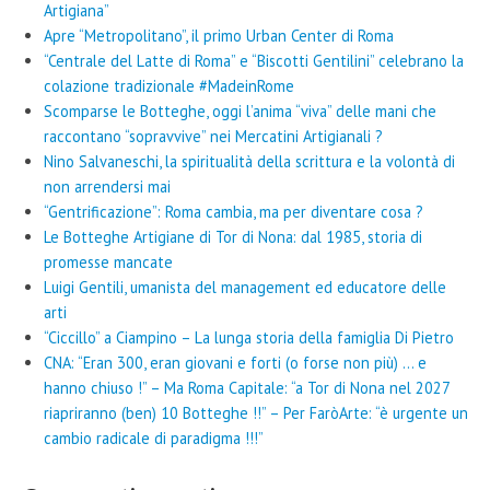
Artigiana”
Apre “Metropolitano”, il primo Urban Center di Roma
“Centrale del Latte di Roma” e “Biscotti Gentilini” celebrano la
colazione tradizionale #MadeinRome
Scomparse le Botteghe, oggi l’anima “viva” delle mani che
raccontano “sopravvive” nei Mercatini Artigianali ?
Nino Salvaneschi, la spiritualità della scrittura e la volontà di
non arrendersi mai
“Gentrificazione”: Roma cambia, ma per diventare cosa ?
Le Botteghe Artigiane di Tor di Nona: dal 1985, storia di
promesse mancate
Luigi Gentili, umanista del management ed educatore delle
arti
“Ciccillo” a Ciampino – La lunga storia della famiglia Di Pietro
CNA: “Eran 300, eran giovani e forti (o forse non più) … e
hanno chiuso !” – Ma Roma Capitale: “a Tor di Nona nel 2027
riapriranno (ben) 10 Botteghe !!” – Per FaròArte: “è urgente un
cambio radicale di paradigma !!!”