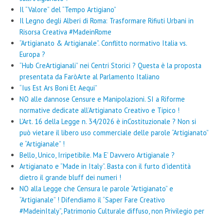
Il “Valore” del “Tempo Artigiano”
Il Legno degli Alberi di Roma: Trasformare Rifiuti Urbani in
Risorsa Creativa #MadeinRome
“Artigianato & Artigianale”. Conflitto normativo Italia vs.
Europa ?
“Hub CreArtigianali” nei Centri Storici ? Questa è la proposta
presentata da FaròArte al Parlamento Italiano
“Ius Est Ars Boni Et Aequi”
NO alle dannose Censure e Manipolazioni. SI a Riforme
normative dedicate all’Artigianato Creativo e Tipico !
L’Art. 16 della Legge n. 34/2026 è inCostituzionale ? Non si
può vietare il libero uso commerciale delle parole “Artigianato”
e “Artigianale” !
Bello, Unico, Irripetibile. Ma E’ Davvero Artigianale ?
Artigianato e “Made in Italy”. Basta con il furto d’identità
dietro il grande bluff dei numeri !
NO alla Legge che Censura le parole “Artigianato” e
“Artigianale” ! Difendiamo il “Saper Fare Creativo
#MadeinItaly”, Patrimonio Culturale diffuso, non Privilegio per