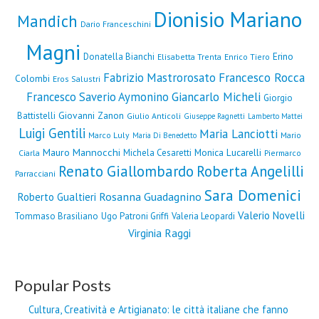
Dionisio Mariano
Mandich
Dario Franceschini
Magni
Erino
Donatella Bianchi
Elisabetta Trenta
Enrico Tiero
Fabrizio Mastrorosato
Francesco Rocca
Colombi
Eros Salustri
Francesco Saverio Aymonino
Giancarlo Micheli
Giorgio
Giovanni Zanon
Battistelli
Giulio Anticoli
Giuseppe Ragnetti
Lamberto Mattei
Luigi Gentili
Maria Lanciotti
Marco Luly
Mario
Maria Di Benedetto
Mauro Mannocchi
Monica Lucarelli
Michela Cesaretti
Ciarla
Piermarco
Renato Giallombardo
Roberta Angelilli
Parracciani
Sara Domenici
Rosanna Guadagnino
Roberto Gualtieri
Valerio Novelli
Tommaso Brasiliano
Ugo Patroni Griffi
Valeria Leopardi
Virginia Raggi
Popular Posts
Cultura, Creatività e Artigianato: le città italiane che fanno