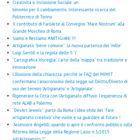
Creatività e Inclusione Sociale: un
binomio per il cambiamento. Interessante ricerca del
Politecnico di Torino
Il contributo di FaròArte al Convegno “Mare Nostrum” alla
Grande Moschea di Roma
Siamo e Restiamo #ARTIGIANI !!!
Artigianato “bene comune”: la nuova partenza dei “mille”
Luigi Gentili e la regola delle 5 “i”
“Cartografica Visceglia”, l’arte della “mappa” tra tradizione e
innovazione
L’illusione della chiarezza: perché le FAQ del MIMIT
confermano l’anacronismo della legge sul Diritto/Divieto di
uso dei termini “Artigianato” e “Artigianale”
Rigenerare la Città con l’Artigianato diffuso: l’esperienza di
rete ALAB a Palermo
“DevArt Jewels”: parte da Roma l’idea-sfida del “fare
artigianato creativo” che vuole e sa guardare al futuro !
“Assessore Angelilli, quando si apre il confronto pubblico sulla
Riforma della Legge della Regione Lazio n.3/2015
sull’Artigianato ?”