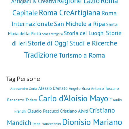
Roma
Regione Lazio
Artigiani & Creativi
Roma CreArtigiana
Capitale
Roma
Internazionale
San Michele a Ripa
Santa
Storie
Storia dei Luoghi
Maria della Pietà
Senza categoria
Storie di Oggi
Studi e Ricerche
di Ieri
Tradizione
Turismo a Roma
Tag Persone
Alessio D'Amato
Angelo Brasi
Antonio Toscano
Alessandro Gorla
Carlo d'Aloisio Mayo
Benedetto Todaro
Claudio
Cristiano
Claudio Pascucci
Cristiano Alviti
Franchi
Dionisio Mariano
Mandich
Dario Franceschini