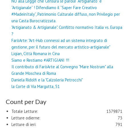
NO alla Legge che Censura le parole “Artigianato” e
“Artigianale” ! Difendiamo il “Saper Fare Creativo
#MadeinItaly”, Patrimonio Culturale diffuso, non Privilegio per
una Casta Burocratizzata.
"Artigianato & Artigianale". Conflitto normativo Italia vs. Europa
?
FaròArte: "Art-Hub connessi ad un sistema integrato di
gestione, per il futuro del mercato artistico-artigianale"
Liqian, Città Romana in Cina
Siamo e Restiamo #ARTIGIANI !!!
Il contributo di FaròArte al Convegno "Mare Nostrum" alla
Grande Moschea di Roma
Daniela Ridolfi e la "Calzoleria Petrocchi"
la Corte di Via Margutta, 51
Count per Day
Totale Letture:
1379871
Letture odierne:
73
Letture di ieri:
791