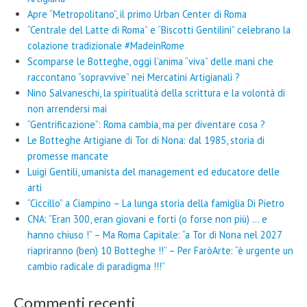
Apre “Metropolitano”, il primo Urban Center di Roma
“Centrale del Latte di Roma” e “Biscotti Gentilini” celebrano la
colazione tradizionale #MadeinRome
Scomparse le Botteghe, oggi l’anima “viva” delle mani che
raccontano “sopravvive” nei Mercatini Artigianali ?
Nino Salvaneschi, la spiritualità della scrittura e la volontà di
non arrendersi mai
“Gentrificazione”: Roma cambia, ma per diventare cosa ?
Le Botteghe Artigiane di Tor di Nona: dal 1985, storia di
promesse mancate
Luigi Gentili, umanista del management ed educatore delle
arti
“Ciccillo” a Ciampino – La lunga storia della famiglia Di Pietro
CNA: “Eran 300, eran giovani e forti (o forse non più) … e
hanno chiuso !” – Ma Roma Capitale: “a Tor di Nona nel 2027
riapriranno (ben) 10 Botteghe !!” – Per FaròArte: “è urgente un
cambio radicale di paradigma !!!”
Commenti recenti