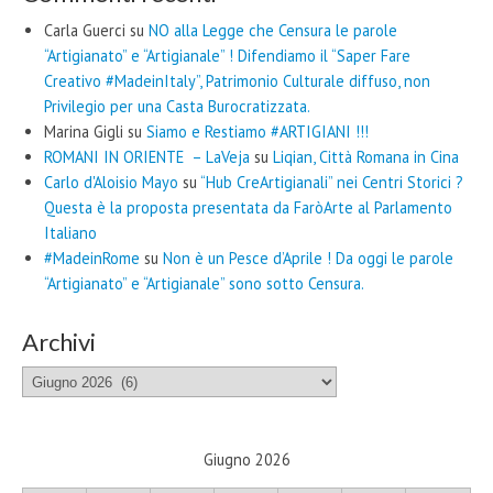
Carla Guerci
su
NO alla Legge che Censura le parole
“Artigianato” e “Artigianale” ! Difendiamo il “Saper Fare
Creativo #MadeinItaly”, Patrimonio Culturale diffuso, non
Privilegio per una Casta Burocratizzata.
Marina Gigli
su
Siamo e Restiamo #ARTIGIANI !!!
ROMANI IN ORIENTE – LaVeja
su
Liqian, Città Romana in Cina
Carlo d'Aloisio Mayo
su
“Hub CreArtigianali” nei Centri Storici ?
Questa è la proposta presentata da FaròArte al Parlamento
Italiano
#MadeinRome
su
Non è un Pesce d’Aprile ! Da oggi le parole
“Artigianato” e “Artigianale” sono sotto Censura.
Archivi
Archivi
Giugno 2026