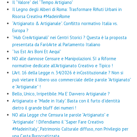
Il “Valore” del “Tempo Artigiano”
Il Legno degli Alberi di Roma: Trasformare Rifiuti Urbani in
Risorsa Creativa #MadeinRome
“Artigianato & Artigianale”. Conflitto normativo Italia vs.
Europa ?
“Hub CreArtigianali” nei Centri Storici ? Questa è la proposta
presentata da FaròArte al Parlamento Italiano
“Ius Est Ars Boni Et Aequi”
NO alle dannose Censure e Manipolazioni. SI a Riforme
normative dedicate all’Artigianato Creativo e Tipico !
L’Art. 16 della Legge n. 34/2026 è inCostituzionale ? Non si
può vietare il libero uso commerciale delle parole “Artigianato”
e “Artigianale” !
Bello, Unico, Irripetibile. Ma E’ Davvero Artigianale ?
Artigianato e “Made in Italy”. Basta con il furto d’identità
dietro il grande bluff dei numeri !
NO alla Legge che Censura le parole “Artigianato” e
“Artigianale” ! Difendiamo il “Saper Fare Creativo
#MadeinItaly”, Patrimonio Culturale diffuso, non Privilegio per
una Casta Burocratizzata.