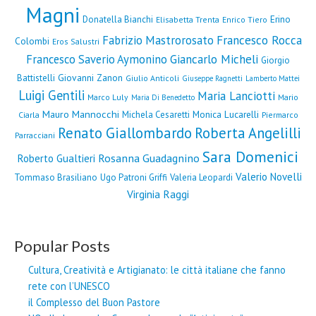
Magni
Erino
Donatella Bianchi
Elisabetta Trenta
Enrico Tiero
Fabrizio Mastrorosato
Francesco Rocca
Colombi
Eros Salustri
Francesco Saverio Aymonino
Giancarlo Micheli
Giorgio
Giovanni Zanon
Battistelli
Giulio Anticoli
Giuseppe Ragnetti
Lamberto Mattei
Luigi Gentili
Maria Lanciotti
Marco Luly
Mario
Maria Di Benedetto
Mauro Mannocchi
Monica Lucarelli
Michela Cesaretti
Ciarla
Piermarco
Renato Giallombardo
Roberta Angelilli
Parracciani
Sara Domenici
Rosanna Guadagnino
Roberto Gualtieri
Valerio Novelli
Tommaso Brasiliano
Ugo Patroni Griffi
Valeria Leopardi
Virginia Raggi
Popular Posts
Cultura, Creatività e Artigianato: le città italiane che fanno
rete con l’UNESCO
il Complesso del Buon Pastore