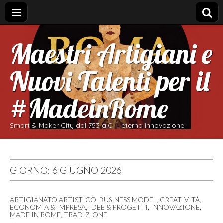
Maestri Artigiani e
Nuovi Talenti per il
#MadeinRome
Smart & Maker City dal 753 a.C. – eterna innovazione
GIORNO:
6 GIUGNO 2026
ARTIGIANATO ARTISTICO
,
BUSINESS MODEL
,
CREATIVITÀ
,
ECONOMIA & IMPRESA
,
IDEE & PROGETTI
,
INNOVAZIONE
,
MADE IN ROME
,
TRADIZIONE