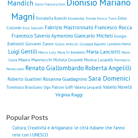
Dionisio Mariano
Mandich
Dario Franceschini
Magni
Erino
Donatella Bianchi
Elisabetta Trenta
Enrico Tiero
Fabrizio Mastrorosato
Francesco Rocca
Colombi
Eros Salustri
Francesco Saverio Aymonino
Giancarlo Micheli
Giorgio
Giovanni Zanon
Battistelli
Giulio Anticoli
Giuseppe Ragnetti
Lamberto Mattei
Luigi Gentili
Maria Lanciotti
Marco Luly
Mario
Maria Di Benedetto
Mauro Mannocchi
Monica Lucarelli
Michela Cesaretti
Ciarla
Piermarco
Renato Giallombardo
Roberta Angelilli
Parracciani
Sara Domenici
Rosanna Guadagnino
Roberto Gualtieri
Valerio Novelli
Tommaso Brasiliano
Ugo Patroni Griffi
Valeria Leopardi
Virginia Raggi
Popular Posts
Cultura, Creatività e Artigianato: le città italiane che fanno
rete con l’UNESCO