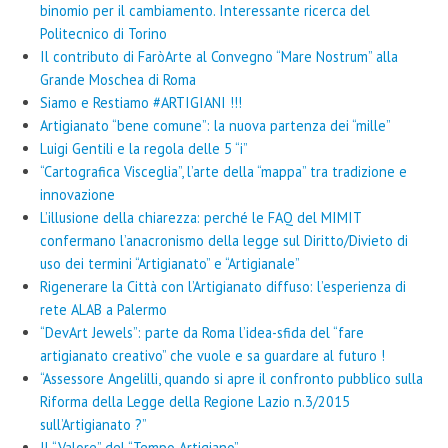
binomio per il cambiamento. Interessante ricerca del
Politecnico di Torino
Il contributo di FaròArte al Convegno “Mare Nostrum” alla
Grande Moschea di Roma
Siamo e Restiamo #ARTIGIANI !!!
Artigianato “bene comune”: la nuova partenza dei “mille”
Luigi Gentili e la regola delle 5 “i”
“Cartografica Visceglia”, l’arte della “mappa” tra tradizione e
innovazione
L’illusione della chiarezza: perché le FAQ del MIMIT
confermano l’anacronismo della legge sul Diritto/Divieto di
uso dei termini “Artigianato” e “Artigianale”
Rigenerare la Città con l’Artigianato diffuso: l’esperienza di
rete ALAB a Palermo
“DevArt Jewels”: parte da Roma l’idea-sfida del “fare
artigianato creativo” che vuole e sa guardare al futuro !
“Assessore Angelilli, quando si apre il confronto pubblico sulla
Riforma della Legge della Regione Lazio n.3/2015
sull’Artigianato ?”
Il “Valore” del “Tempo Artigiano”