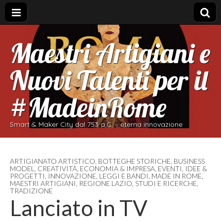
Maestri Artigiani e
Nuovi Talenti per il
#MadeinRome
Smart & Maker City dal 753 a.C. – eterna innovazione
ARTIGIANATO ARTISTICO
,
BOTTEGHE STORICHE
,
BUSINESS
MODEL
,
CREATIVITÀ
,
ECONOMIA & IMPRESA
,
EVENTI
,
IDEE &
PROGETTI
,
INNOVAZIONE
,
LEGGI E BANDI
,
MADE IN ROME
,
MAESTRI ARTIGIANI
,
REGIONE LAZIO
,
STUDI E RICERCHE
,
TRADIZIONE
Lanciato in TV