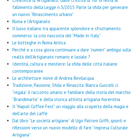
Creatività & Artigianato: dalle criticità di Tor di Nona al
fallimento della Legge n.3/2015. Parte la sfida per generare
un nuovo “Rinascimento urbano”
Roma e l’Artigianato
Il lusso italiano tra apparente splendore e sfruttamento
sommerso: la crisi nascosta del “Made in Italy”
Le botteghe in Roma Antica
Perché e a cosa giova continuare a dare “numeri” ambigui sulla
realtà dell’Artigianato romano e laziale ?
Identità, cultura e mestiere: la sfida delle città italiane
contemporanee
Le architetture visive di Andrea Bevilacqua
Tradizione, Passione, Sfida e Rinascita: Bianca Guscelli ci
“regala” il racconto umano e familiare della storia del marchio
“Brandimarte” e della storica attività artigiana fiorentina
Il “Napoli Coffee Fest” un viaggio alla scoperta della magia e
dell’arte del caffè
Dal libro “Le società artigiane” di Ugo Patroni Griffi, spunti e
riflessioni verso un nuovo modello di fare “Impresa Culturale
Artigiana”