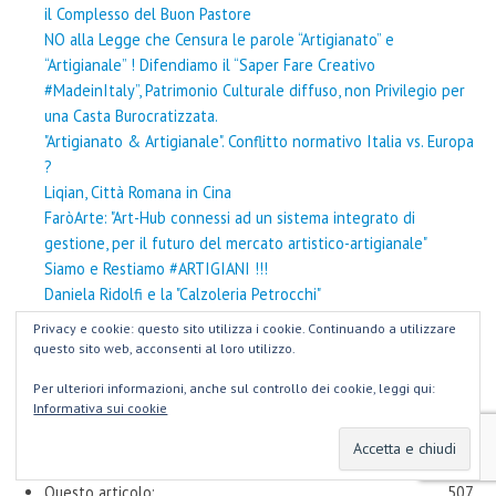
il Complesso del Buon Pastore
NO alla Legge che Censura le parole “Artigianato” e
“Artigianale” ! Difendiamo il “Saper Fare Creativo
#MadeinItaly”, Patrimonio Culturale diffuso, non Privilegio per
una Casta Burocratizzata.
"Artigianato & Artigianale". Conflitto normativo Italia vs. Europa
?
Liqian, Città Romana in Cina
FaròArte: "Art-Hub connessi ad un sistema integrato di
gestione, per il futuro del mercato artistico-artigianale"
Siamo e Restiamo #ARTIGIANI !!!
Daniela Ridolfi e la "Calzoleria Petrocchi"
Rigenerare la Città con l’Artigianato diffuso: l’esperienza di
Privacy e cookie: questo sito utilizza i cookie. Continuando a utilizzare
rete ALAB a Palermo
questo sito web, acconsenti al loro utilizzo.
Il contributo di FaròArte al Convegno "Mare Nostrum" alla
Per ulteriori informazioni, anche sul controllo dei cookie, leggi qui:
Grande Moschea di Roma
Informativa sui cookie
Count per Day
Questo articolo:
507