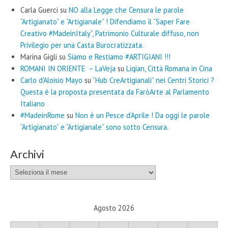
Carla Guerci
su
NO alla Legge che Censura le parole
“Artigianato” e “Artigianale” ! Difendiamo il “Saper Fare
Creativo #MadeinItaly”, Patrimonio Culturale diffuso, non
Privilegio per una Casta Burocratizzata.
Marina Gigli
su
Siamo e Restiamo #ARTIGIANI !!!
ROMANI IN ORIENTE – LaVeja
su
Liqian, Città Romana in Cina
Carlo d'Aloisio Mayo
su
“Hub CreArtigianali” nei Centri Storici ?
Questa è la proposta presentata da FaròArte al Parlamento
Italiano
#MadeinRome
su
Non è un Pesce d’Aprile ! Da oggi le parole
“Artigianato” e “Artigianale” sono sotto Censura.
Archivi
Archivi
Agosto 2026