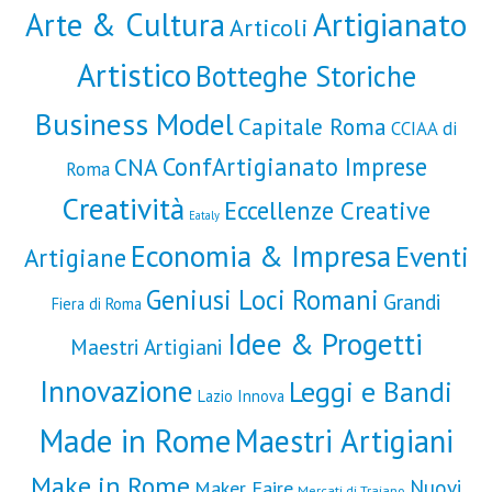
Artigianato
Arte & Cultura
Articoli
Artistico
Botteghe Storiche
Business Model
Capitale Roma
CCIAA di
ConfArtigianato Imprese
CNA
Roma
Creatività
Eccellenze Creative
Eataly
Economia & Impresa
Eventi
Artigiane
Geniusi Loci Romani
Grandi
Fiera di Roma
Idee & Progetti
Maestri Artigiani
Innovazione
Leggi e Bandi
Lazio Innova
Made in Rome
Maestri Artigiani
Make in Rome
Nuovi
Maker Faire
Mercati di Traiano