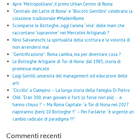
Apre “Metropolitano”, il primo Urban Center di Roma
“Centrale del Latte di Roma” e “Biscotti Gentilini” celebrano la
colazione tradizionale #MadeinRome
Scomparse le Botteghe, oggi l’anima “viva” delle mani che
raccontano “sopravvive” nei Mercatini Artigianali ?
Nino Salvaneschi, la spiritualità della scrittura e la volontà di
non arrendersi mai
“Gentrificazione”: Roma cambia, ma per diventare cosa ?
Le Botteghe Artigiane di Tor di Nona: dal 1985, storia di
promesse mancate
Luigi Gentili, umanista del management ed educatore delle
arti
“Ciccillo” a Ciampino – La lunga storia della famiglia Di Pietro
CNA: “Eran 300, eran giovani e forti (o forse non più) … e
hanno chiuso !” – Ma Roma Capitale: “a Tor di Nona nel 2027
riapriranno (ben) 10 Botteghe !!” – Per FaròArte: “è urgente un
cambio radicale di paradigma !!!”
Commenti recenti