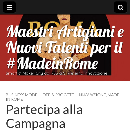
Maestri Artigiani e
Nuovi Talenti per il
#MadeinRome
Smart & Maker City dal 753 a.C. – eterna innovazione
BUSINESS MODEL
,
IDEE & PROGETTI
,
INNOVAZIONE
,
MADE
IN ROME
Partecipa alla
Campagna