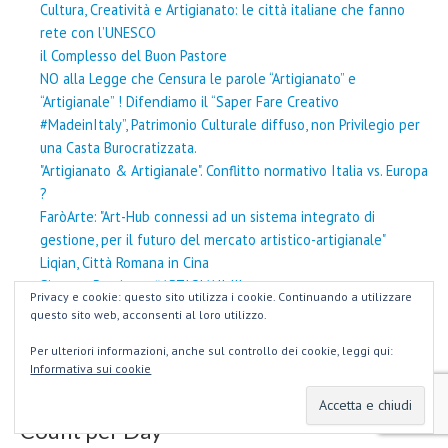
Cultura, Creatività e Artigianato: le città italiane che fanno
rete con l’UNESCO
il Complesso del Buon Pastore
NO alla Legge che Censura le parole “Artigianato” e
“Artigianale” ! Difendiamo il “Saper Fare Creativo
#MadeinItaly”, Patrimonio Culturale diffuso, non Privilegio per
una Casta Burocratizzata.
"Artigianato & Artigianale". Conflitto normativo Italia vs. Europa
?
FaròArte: "Art-Hub connessi ad un sistema integrato di
gestione, per il futuro del mercato artistico-artigianale"
Liqian, Città Romana in Cina
Siamo e Restiamo #ARTIGIANI !!!
Privacy e cookie: questo sito utilizza i cookie. Continuando a utilizzare
Daniela Ridolfi e la "Calzoleria Petrocchi"
questo sito web, acconsenti al loro utilizzo.
Il contributo di FaròArte al Convegno "Mare Nostrum" alla
Per ulteriori informazioni, anche sul controllo dei cookie, leggi qui:
Grande Moschea di Roma
Informativa sui cookie
la Corte di Via Margutta, 51
Count per Day