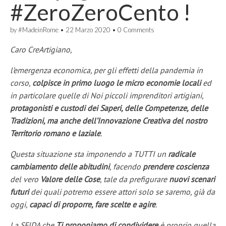
#ZeroZeroCento !
by
#MadeinRome
•
22 Marzo 2020
•
0 Comments
Caro CreArtigiano,
l’emergenza economica, per gli effetti della pandemia in
corso,
colpisce in primo luogo le micro economie locali
ed
in particolare quelle di Noi piccoli imprenditori artigiani,
protagonisti e custodi dei Saperi, delle Competenze, delle
Tradizioni, ma anche dell’Innovazione Creativa del nostro
Territorio romano e laziale
.
Questa situazione sta imponendo a TUTTI un
radicale
cambiamento delle abitudini
, facendo
prendere coscienza
del vero
Valore delle Cose
, tale da prefigurare
nuovi scenari
futuri
dei quali potremo essere attori solo se saremo, già da
oggi,
capaci di proporre, fare scelte e agire
.
La SFIDA che
Ti proponiamo di condividere
è proprio quella