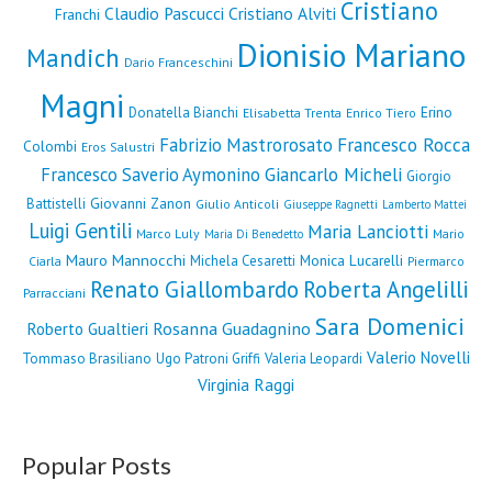
Cristiano
Claudio Pascucci
Cristiano Alviti
Franchi
Dionisio Mariano
Mandich
Dario Franceschini
Magni
Erino
Donatella Bianchi
Elisabetta Trenta
Enrico Tiero
Fabrizio Mastrorosato
Francesco Rocca
Colombi
Eros Salustri
Francesco Saverio Aymonino
Giancarlo Micheli
Giorgio
Giovanni Zanon
Battistelli
Giulio Anticoli
Giuseppe Ragnetti
Lamberto Mattei
Luigi Gentili
Maria Lanciotti
Marco Luly
Mario
Maria Di Benedetto
Mauro Mannocchi
Monica Lucarelli
Michela Cesaretti
Ciarla
Piermarco
Renato Giallombardo
Roberta Angelilli
Parracciani
Sara Domenici
Rosanna Guadagnino
Roberto Gualtieri
Valerio Novelli
Tommaso Brasiliano
Ugo Patroni Griffi
Valeria Leopardi
Virginia Raggi
Popular Posts