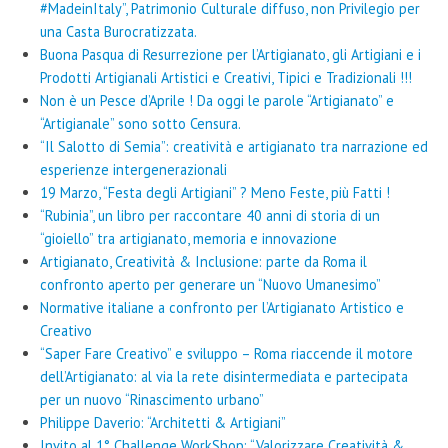
#MadeinItaly”, Patrimonio Culturale diffuso, non Privilegio per
una Casta Burocratizzata.
Buona Pasqua di Resurrezione per l’Artigianato, gli Artigiani e i
Prodotti Artigianali Artistici e Creativi, Tipici e Tradizionali !!!
Non è un Pesce d’Aprile ! Da oggi le parole “Artigianato” e
“Artigianale” sono sotto Censura.
“Il Salotto di Semia”: creatività e artigianato tra narrazione ed
esperienze intergenerazionali
19 Marzo, “Festa degli Artigiani” ? Meno Feste, più Fatti !
“Rubinia”, un libro per raccontare 40 anni di storia di un
“gioiello” tra artigianato, memoria e innovazione
Artigianato, Creatività & Inclusione: parte da Roma il
confronto aperto per generare un “Nuovo Umanesimo”
Normative italiane a confronto per l’Artigianato Artistico e
Creativo
“Saper Fare Creativo” e sviluppo – Roma riaccende il motore
dell’Artigianato: al via la rete disintermediata e partecipata
per un nuovo “Rinascimento urbano”
Philippe Daverio: “Architetti & Artigiani”
Invito al 1° Challenge WorkShop: “Valorizzare Creatività &