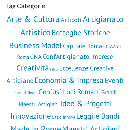
Tag Categorie
Artigianato
Arte & Cultura
Articoli
Artistico
Botteghe Storiche
Business Model
Capitale Roma
CCIAA di
ConfArtigianato Imprese
CNA
Roma
Creatività
Eccellenze Creative
Eataly
Economia & Impresa
Eventi
Artigiane
Geniusi Loci Romani
Grandi
Fiera di Roma
Idee & Progetti
Maestri Artigiani
Innovazione
Leggi e Bandi
Lazio Innova
Made in Rome
Maestri Artigiani