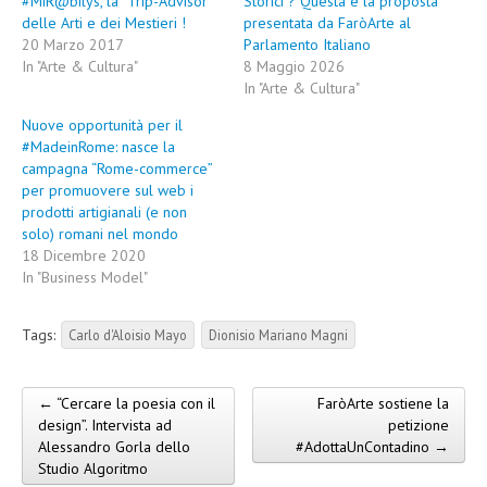
#MiR@bilys, la “Trip-Advisor”
Storici ? Questa è la proposta
delle Arti e dei Mestieri !
presentata da FaròArte al
20 Marzo 2017
Parlamento Italiano
In "Arte & Cultura"
8 Maggio 2026
In "Arte & Cultura"
Nuove opportunità per il
#MadeinRome: nasce la
campagna “Rome-commerce”
per promuovere sul web i
prodotti artigianali (e non
solo) romani nel mondo
18 Dicembre 2020
In "Business Model"
Tags:
Carlo d'Aloisio Mayo
Dionisio Mariano Magni
← “Cercare la poesia con il
FaròArte sostiene la
Post navigation
design”. Intervista ad
petizione
Alessandro Gorla dello
#AdottaUnContadino →
Studio Algoritmo