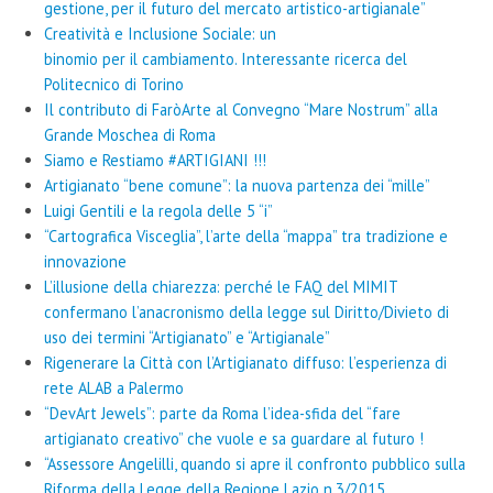
gestione, per il futuro del mercato artistico-artigianale”
Creatività e Inclusione Sociale: un
binomio per il cambiamento. Interessante ricerca del
Politecnico di Torino
Il contributo di FaròArte al Convegno “Mare Nostrum” alla
Grande Moschea di Roma
Siamo e Restiamo #ARTIGIANI !!!
Artigianato “bene comune”: la nuova partenza dei “mille”
Luigi Gentili e la regola delle 5 “i”
“Cartografica Visceglia”, l’arte della “mappa” tra tradizione e
innovazione
L’illusione della chiarezza: perché le FAQ del MIMIT
confermano l’anacronismo della legge sul Diritto/Divieto di
uso dei termini “Artigianato” e “Artigianale”
Rigenerare la Città con l’Artigianato diffuso: l’esperienza di
rete ALAB a Palermo
“DevArt Jewels”: parte da Roma l’idea-sfida del “fare
artigianato creativo” che vuole e sa guardare al futuro !
“Assessore Angelilli, quando si apre il confronto pubblico sulla
Riforma della Legge della Regione Lazio n.3/2015