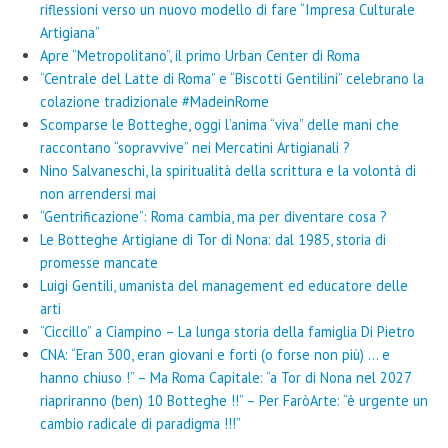
riflessioni verso un nuovo modello di fare “Impresa Culturale
Artigiana”
Apre “Metropolitano”, il primo Urban Center di Roma
“Centrale del Latte di Roma” e “Biscotti Gentilini” celebrano la
colazione tradizionale #MadeinRome
Scomparse le Botteghe, oggi l’anima “viva” delle mani che
raccontano “sopravvive” nei Mercatini Artigianali ?
Nino Salvaneschi, la spiritualità della scrittura e la volontà di
non arrendersi mai
“Gentrificazione”: Roma cambia, ma per diventare cosa ?
Le Botteghe Artigiane di Tor di Nona: dal 1985, storia di
promesse mancate
Luigi Gentili, umanista del management ed educatore delle
arti
“Ciccillo” a Ciampino – La lunga storia della famiglia Di Pietro
CNA: “Eran 300, eran giovani e forti (o forse non più) … e
hanno chiuso !” – Ma Roma Capitale: “a Tor di Nona nel 2027
riapriranno (ben) 10 Botteghe !!” – Per FaròArte: “è urgente un
cambio radicale di paradigma !!!”