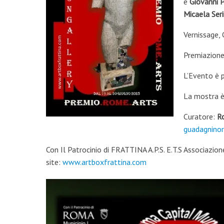
e
Giovanni P
Micaela Ser
Vernissage, 
Premiazione
L’Evento è 
La mostra è
Curatore:
R
guadagnino
Con Il Patrocinio di FRATTINA A.P.S. E.T.S Associazi
site:
www.artboxfrattina.com