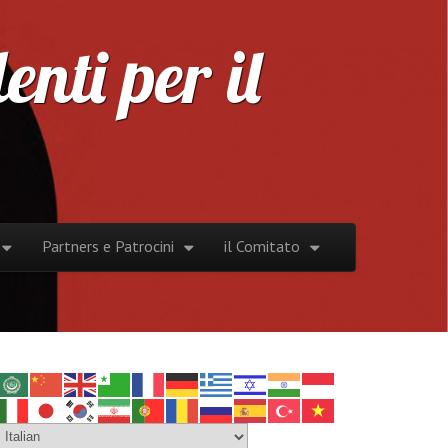
nti per il
Partners e Patrocini
il Comitato