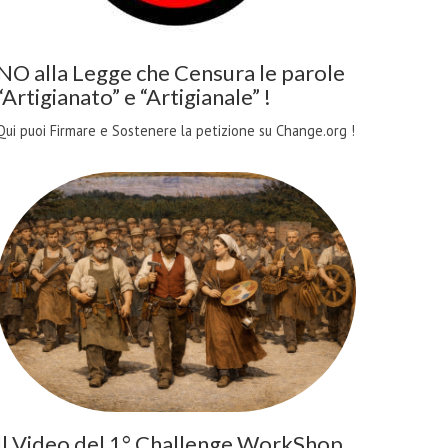
NO alla Legge che Censura le parole
“Artigianato” e “Artigianale” !
Qui puoi Firmare e Sostenere la petizione su Change.org !
Il Video del 1° Challenge WorkShop