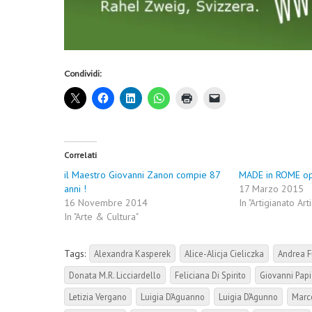
Condividi:
Correlati
il Maestro Giovanni Zanon compie 87
MADE in ROME o
anni !
17 Marzo 2015
16 Novembre 2014
In "Artigianato Arti
In "Arte & Cultura"
Tags:
Alexandra Kasperek
Alice-Alicja Cieliczka
Andrea F
Donata M.R. Licciardello
Feliciana Di Spirito
Giovanni Papi
Letizia Vergano
Luigia D’Aguanno
Luigia D’Agunno
Marc