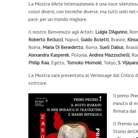
La Mostra d’Arte Internazionale è una voce silenziosa 
colori diversi, con tecniche diverse, ma tutti uniti n
pace, per un mondo migliore.
Il nostro Benvenuto agli Artisti:
Luigia D’Agunno
, Ro
Roberto Bellucci
, Napoli,
Guido Boletti
, Brasile,
Kins
Roma,
Maria Di Benedetto
, Roma,
Sueli Dabus
, Brasi
Alexandra Kasperek
, Polonia,
Andrea Mazzuchelli
, R
Philip Raa
, Egitto,
Tomoko Momoki
, Tokyo,
S. Vijaya
La Mostra sarà presentata al Vernissage dal Critico d
scrittore.
Il primo Pr
minuto di m
firmata da
Il Premio sa
Storici dell’