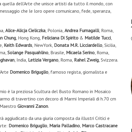
quella dell’Arte che unisce artisti da tutto il mondo, con
el messaggio che le loro opere comunicano, fede, speranza,
ma,
Alice-Alicja Cieliczka
, Polonia,
Andrea Fumagalli
, Roma,
an Chung
, Hong Kong,
Feliciana Di Spirito
&
Matilde Tucci
,
le,
Keith Edwards
, NewYork,
Donata M.R. Licciardello
, Sicilia,
oma,
Solange Pasquahlino
, Brasile,
Micaela Serino
, Roma,
raghavan
, India,
Letizia Vergano
, Roma,
Rahel Zweig
, Svizzera.
’Arte
Domenico Briguglio
, famoso regista, giornalista e
emio è la preziosa Scultura del Busto Romano in Mosaico
armo di travertino con decoro di Marmi Imperiali di h.70 cm
l Maestro
Giovanni Zanon
.
rà aggiudicato da una giuria composta da illustri Critici e
Arte:
Domenico Briguglio
,
Maria Palladino
,
Marco Castracane