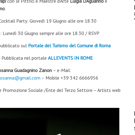
api
con le Pittrici e Maestre d’Arte
Luigia D’Aguanno
e
ino
.
Cocktail Party: Giovedì 19 Giugno alle ore 18.30
: Lunedì 30 Giugno sempre alle ore 18.30 / RSVP
pubblicato sul
Portale del Turismo del Comune di Roma
 Pubblicata nel portale
ALLEVENTS IN ROME
osanna Guadagnino Zanon
– e-Mail:
rosanna@gmail.com
– Mobile +39 342 6666956
one Promozione Sociale /Ente del Terzo Settore – Artists web