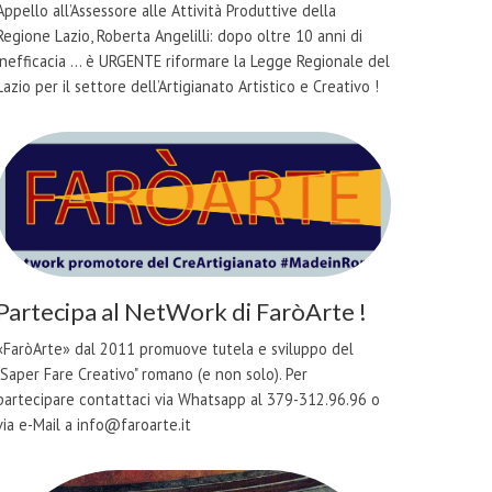
Appello all’Assessore alle Attività Produttive della
Regione Lazio, Roberta Angelilli: dopo oltre 10 anni di
inefficacia ... è URGENTE riformare la Legge Regionale del
Lazio per il settore dell’Artigianato Artistico e Creativo !
Partecipa al NetWork di FaròArte !
«FaròArte» dal 2011 promuove tutela e sviluppo del
"Saper Fare Creativo" romano (e non solo). Per
partecipare contattaci via Whatsapp al 379-312.96.96 o
via e-Mail a info@faroarte.it