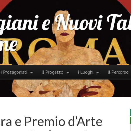
iani e Nuovi Tale
me
 to content
i Protagonisti
il Progetto
i Luoghi
il Percorso
in menu
ra e Premio d’Arte